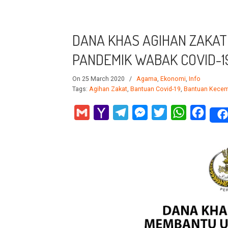
DANA KHAS AGIHAN ZAKA
PANDEMIK WABAK COVID-1
On 25 March 2020
/
Agama
,
Ekonomi
,
Info
Tags:
Agihan Zakat
,
Bantuan Covid-19
,
Bantuan Kece
Gmail
Yahoo
Telegram
Messenger
Twitter
WhatsApp
Faceb
Mail