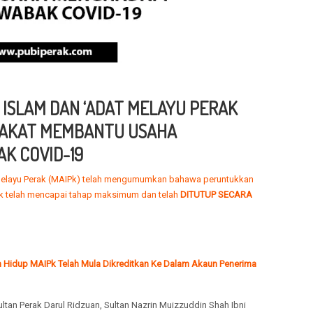
 ISLAM DAN ‘ADAT MELAYU PERAK
 ZAKAT MEMBANTU USAHA
K COVID-19
 Melayu Perak (MAIPk) telah mengumumkan bahawa peruntukkan
 telah mencapai tahap maksimum dan telah
DITUTUP SECARA
Hidup MAIPk Telah Mula Dikreditkan Ke Dalam Akaun Penerima
ltan Perak Darul Ridzuan, Sultan Nazrin Muizzuddin Shah Ibni