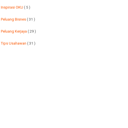
Inspirasi OKU
( 5 )
Peluang Bisnes
( 31 )
Peluang Kerjaya
( 29 )
Tips Usahawan
( 31 )