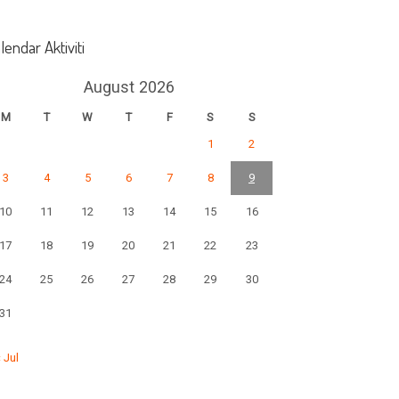
lendar Aktiviti
August 2026
M
T
W
T
F
S
S
1
2
3
4
5
6
7
8
9
10
11
12
13
14
15
16
17
18
19
20
21
22
23
24
25
26
27
28
29
30
31
« Jul