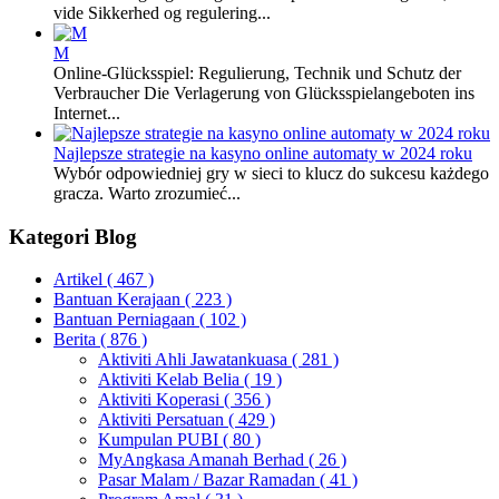
vide Sikkerhed og regulering...
M
Online-Glücksspiel: Regulierung, Technik und Schutz der
Verbraucher Die Verlagerung von Glücksspielangeboten ins
Internet...
Najlepsze strategie na kasyno online automaty w 2024 roku
Wybór odpowiedniej gry w sieci to klucz do sukcesu każdego
gracza. Warto zrozumieć...
Kategori Blog
Artikel
( 467 )
Bantuan Kerajaan
( 223 )
Bantuan Perniagaan
( 102 )
Berita
( 876 )
Aktiviti Ahli Jawatankuasa
( 281 )
Aktiviti Kelab Belia
( 19 )
Aktiviti Koperasi
( 356 )
Aktiviti Persatuan
( 429 )
Kumpulan PUBI
( 80 )
MyAngkasa Amanah Berhad
( 26 )
Pasar Malam / Bazar Ramadan
( 41 )