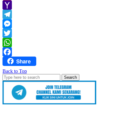
Gmail
Yahoo
Mail
Telegram
Messenger
Twitter
WhatsApp
Share
Facebook
Back to Top
Search
for: