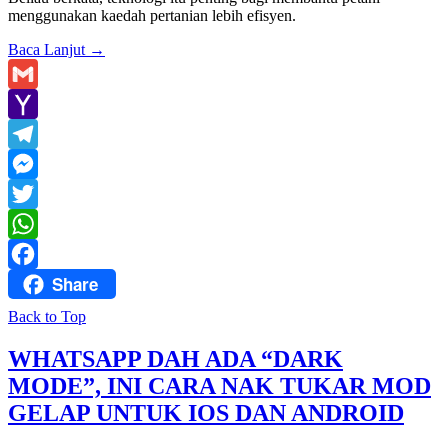
menggunakan kaedah pertanian lebih efisyen.
Baca Lanjut
→
Gmail
Yahoo
Mail
Telegram
Messenger
Twitter
WhatsApp
Share
Facebook
Back to Top
WHATSAPP DAH ADA “DARK
MODE”, INI CARA NAK TUKAR MOD
GELAP UNTUK IOS DAN ANDROID