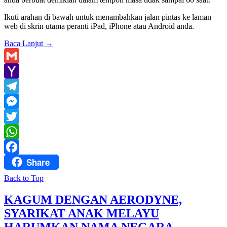
Ikuti arahan di bawah untuk menambahkan jalan pintas ke laman
web di skrin utama peranti iPad, iPhone atau Android anda.
Baca Lanjut
→
Gmail
Yahoo
Mail
Telegram
Messenger
Twitter
WhatsApp
Share
Facebook
Back to Top
KAGUM DENGAN AERODYNE,
SYARIKAT ANAK MELAYU
HARUMKAN NAMA NEGARA