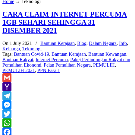
Home
→
Teknologi
CARA CLAIM INTERNET PERCUMA
1GB SEHARI SEHINGGA 31
DISEMBER 2021
On 1 July 2021
/
Bantuan Kerajaan
,
Blog
,
Dalam Negara
,
Info
,
Keluarga
,
Teknologi
Tags:
Bantuan Covid-19
,
Bantuan Kerajaan
,
Bantuan Kewangan
,
Bantuan Rakyat
,
Internet Percuma
,
Pakej Perlindungan Rakyat dan
Pemulihan Ekonomi
,
Pelan Pemulihan Negara
,
PEMULIH
,
PEMULIH 2021
,
PPN Fasa 1
Gmail
Yahoo
Mail
Telegram
Messenger
Twitter
WhatsApp