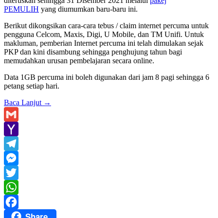
diteruskan sehingga 31 Disember 2021 melalui
pakej
PEMULIH
yang diumumkan baru-baru ini.
Berikut dikongsikan cara-cara tebus / claim internet percuma untuk
pengguna Celcom, Maxis, Digi, U Mobile, dan TM Unifi. Untuk
makluman, pemberian Internet percuma ini telah dimulakan sejak
PKP dan kini disambung sehingga penghujung tahun bagi
memudahkan urusan pembelajaran secara online.
Data 1GB percuma ini boleh digunakan dari jam 8 pagi sehingga 6
petang setiap hari.
Baca Lanjut
→
Gmail
Yahoo
Mail
Telegram
Messenger
Twitter
WhatsApp
Share
Facebook