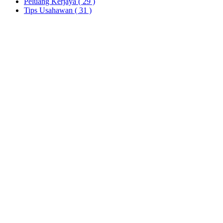
Peluang Kerjaya
( 29 )
Tips Usahawan
( 31 )