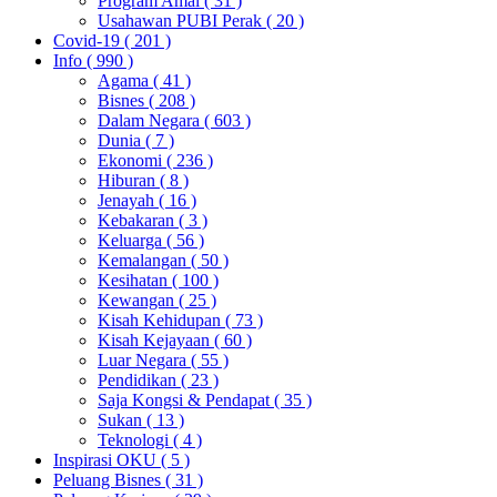
Program Amal
( 31 )
Usahawan PUBI Perak
( 20 )
Covid-19
( 201 )
Info
( 990 )
Agama
( 41 )
Bisnes
( 208 )
Dalam Negara
( 603 )
Dunia
( 7 )
Ekonomi
( 236 )
Hiburan
( 8 )
Jenayah
( 16 )
Kebakaran
( 3 )
Keluarga
( 56 )
Kemalangan
( 50 )
Kesihatan
( 100 )
Kewangan
( 25 )
Kisah Kehidupan
( 73 )
Kisah Kejayaan
( 60 )
Luar Negara
( 55 )
Pendidikan
( 23 )
Saja Kongsi & Pendapat
( 35 )
Sukan
( 13 )
Teknologi
( 4 )
Inspirasi OKU
( 5 )
Peluang Bisnes
( 31 )