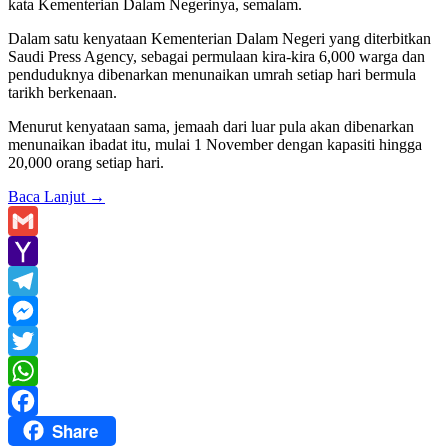
kata Kementerian Dalam Negerinya, semalam.
Dalam satu kenyataan Kementerian Dalam Negeri yang diterbitkan
Saudi Press Agency, sebagai permulaan kira-kira 6,000 warga dan
penduduknya dibenarkan menunaikan umrah setiap hari bermula
tarikh berkenaan.
Menurut kenyataan sama, jemaah dari luar pula akan dibenarkan
menunaikan ibadat itu, mulai 1 November dengan kapasiti hingga
20,000 orang setiap hari.
Baca Lanjut
→
Gmail
Yahoo
Mail
Telegram
Messenger
Twitter
WhatsApp
Share
Facebook