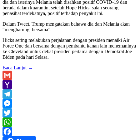
dia dan isterinya Melania telah disahkan positif COVID-19 dan
berada dalam kuarantin, setelah Hope Hicks, salah seorang
penasihat terdekatnya, positif terhadap penyakit ini.
Dalam Tweet, Trump mengatakan bahawa dia dan Melania akan
“mengharungi bersama”.
Hicks sering melakukan perjalanan dengan presiden menaiki Air
Force One dan bersama dengan pembantu kanan lain menemaninya
ke Cleveland untuk debat presiden pertama dengan Demokrat Joe
Biden pada hari Selasa.
Baca Lanjut
→
Gmail
Yahoo
Mail
Telegram
Messenger
Twitter
WhatsApp