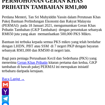
PERMOHONAN GERAN KHAS
PRIHATIN TAMBAHAN RM1,000
Perdana Menteri, Tan Sri Muhyiddin Yassin dalam Perutusan Khas
Pakej Bantuan Perlindungan Ekonomi dan Rakyat Malaysia
(PERMAI) pada 18 Januari 2021, mengumumkan Geran Khas
Prihatin Tambahan (GKP Tambahan) dengan peruntukan sebanyak
RM650 juta yang akan memanfaatkan 500,000 PKS Mikro.
Bantuan ini terbuka kepada semua PKS mikro yang telah berdaftar
dengan LHDN, PBT atau SSM di 7 negeri PKP dengan bayaran
sebanyak RM1,000 dan RM500 di negeri lain.
Bagi para peniaga Perusahaan Kecil dan Sederhana (PKS) yang
menerima
Geran Khas Prihatin
kitaran pertama dan kedua, GKP
tambahan di bawah pakej PERMAI ini merupakan inisiatif
terbaharu daripada kerajaan.
Baca Lanjut
→
Gmail
Yahoo