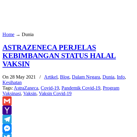
Home
→
Dunia
ASTRAZENECA PERJELAS
KEBIMBANGAN STATUS HALAL
VAKSIN
On 28 May 2021
/
Artikel
,
Blog
,
Dalam Negara
,
Dunia
,
Info
,
Kesihatan
Tags:
AstraZaneca
,
Covid-19
,
Pandemik Covid-19
,
Program
Vaksinasi
,
Vaksin
,
Vaksin Covid-19
Gmail
Yahoo
Mail
Telegram