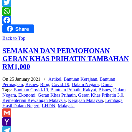
Messenger
Twitter
WhatsApp
Share
Facebook
Back to Top
SEMAKAN DAN PERMOHONAN
GERAN KHAS PRIHATIN TAMBAHAN
RM1,000
On 25 January 2021
/
Artikel
,
Bantuan Kerajaan
,
Bantuan
Perniagaan
,
Bisnes
,
Blog
,
Covid-19
,
Dalam Negara
,
Dunia
Tags:
Bantuan Covid-19
,
Bantuan Prihatin Rakyat
,
Bisnes
,
Dalam
Negara
,
Ekonomi
,
Geran Khas Prihatin
,
Geran Khas Prihatin 3.0
,
Kementerian Kewangan Malaysia
,
Kerajaan Malaysia
,
Lembaga
Hasil Dalam Negeri
,
LHDN
,
Malaysia
Gmail
Yahoo