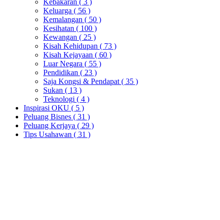
Kebakaran
( 3 )
Keluarga
( 56 )
Kemalangan
( 50 )
Kesihatan
( 100 )
Kewangan
( 25 )
Kisah Kehidupan
( 73 )
Kisah Kejayaan
( 60 )
Luar Negara
( 55 )
Pendidikan
( 23 )
Saja Kongsi & Pendapat
( 35 )
Sukan
( 13 )
Teknologi
( 4 )
Inspirasi OKU
( 5 )
Peluang Bisnes
( 31 )
Peluang Kerjaya
( 29 )
Tips Usahawan
( 31 )