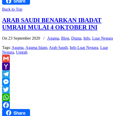
Share
Facebook
Back to Top
ARAB SAUDI BENARKAN IBADAT
UMRAH MULAI 4 OKTOBER INI
On 23 September 2020
/
Agama
,
Blog
,
Dunia
,
Info
,
Luar Negara
Tags:
Agama
,
Agama Islam
,
Arab Saudi
,
Info Luar Negara
,
Luar
Negara
,
Umrah
Gmail
Yahoo
Mail
Telegram
Messenger
Twitter
WhatsApp
Share
Facebook