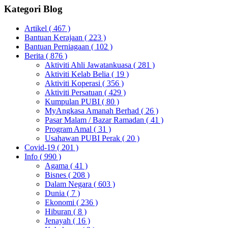
Kategori Blog
Artikel
( 467 )
Bantuan Kerajaan
( 223 )
Bantuan Perniagaan
( 102 )
Berita
( 876 )
Aktiviti Ahli Jawatankuasa
( 281 )
Aktiviti Kelab Belia
( 19 )
Aktiviti Koperasi
( 356 )
Aktiviti Persatuan
( 429 )
Kumpulan PUBI
( 80 )
MyAngkasa Amanah Berhad
( 26 )
Pasar Malam / Bazar Ramadan
( 41 )
Program Amal
( 31 )
Usahawan PUBI Perak
( 20 )
Covid-19
( 201 )
Info
( 990 )
Agama
( 41 )
Bisnes
( 208 )
Dalam Negara
( 603 )
Dunia
( 7 )
Ekonomi
( 236 )
Hiburan
( 8 )
Jenayah
( 16 )