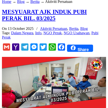
Home
→
Blog
→
Berita
→
Aktiviti Persatuan
MESYUARAT AJK INDUK PUBI
PERAK BIL. 03/2025
On 13 October 2025
/
Aktiviti Persatuan
,
Berita
,
Blog
Tags:
Dalam Negara
,
Info
,
NGO Perak
,
NGO Usahawan
,
Pubi
Perak
Gmail
Yahoo
Telegram
Messenger
Twitter
WhatsApp
Facebook
Share
Mail