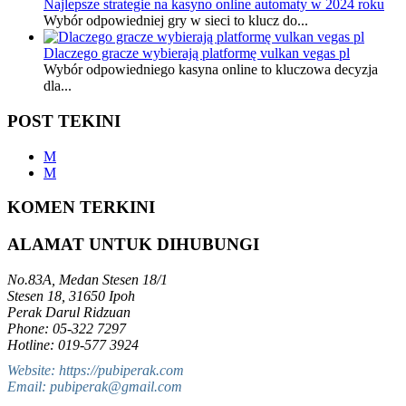
Najlepsze strategie na kasyno online automaty w 2024 roku
Wybór odpowiedniej gry w sieci to klucz do...
Dlaczego gracze wybierają platformę vulkan vegas pl
Wybór odpowiedniego kasyna online to kluczowa decyzja
dla...
POST TEKINI
M
M
KOMEN TERKINI
ALAMAT UNTUK DIHUBUNGI
No.83A, Medan Stesen 18/1
Stesen 18, 31650 Ipoh
Perak Darul Ridzuan
Phone: 05-322 7297
Hotline: 019-577 3924
Website: https://pubiperak.com
Email: pubiperak@gmail.com