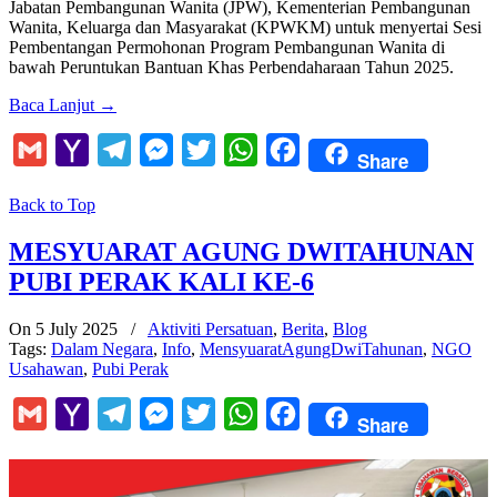
Jabatan Pembangunan Wanita (JPW), Kementerian Pembangunan
Wanita, Keluarga dan Masyarakat (KPWKM) untuk menyertai Sesi
Pembentangan Permohonan Program Pembangunan Wanita di
bawah Peruntukan Bantuan Khas Perbendaharaan Tahun 2025.
Baca Lanjut
→
Gmail
Yahoo
Telegram
Messenger
Twitter
WhatsApp
Facebook
Share
Mail
Back to Top
MESYUARAT AGUNG DWITAHUNAN
PUBI PERAK KALI KE-6
On 5 July 2025
/
Aktiviti Persatuan
,
Berita
,
Blog
Tags:
Dalam Negara
,
Info
,
MensyuaratAgungDwiTahunan
,
NGO
Usahawan
,
Pubi Perak
Gmail
Yahoo
Telegram
Messenger
Twitter
WhatsApp
Facebook
Share
Mail