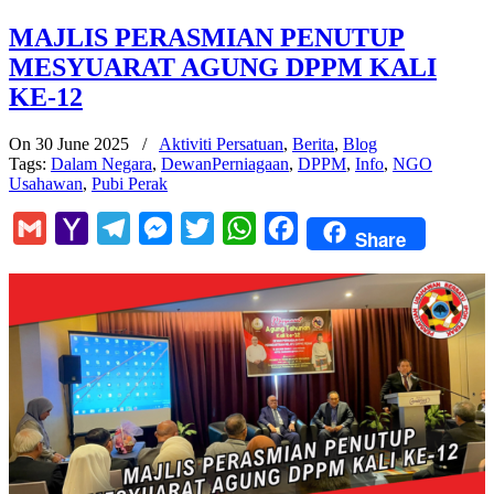
MAJLIS PERASMIAN PENUTUP
MESYUARAT AGUNG DPPM KALI
KE-12
On 30 June 2025
/
Aktiviti Persatuan
,
Berita
,
Blog
Tags:
Dalam Negara
,
DewanPerniagaan
,
DPPM
,
Info
,
NGO
Usahawan
,
Pubi Perak
Gmail
Yahoo
Telegram
Messenger
Twitter
WhatsApp
Facebook
Share
Mail