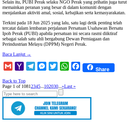
Selain itu, PUBI Perak selaku NGO Perak yang prihatin juga turut
memainkan peranan yang besar di dalam komuniti dengan
menjalankan aktiviti amal, sosial, kebajikan serta kemasyarakatan.
Terkini pada 18 Jun 2025 yang lalu, satu lagi detik penting telah
tercatat dalam lembaran perjalanan Persatuan Usahawan Bersatu
Ipoh Perak (PUBI) apabila persatuan ini secara rasmi diiktiraf
sebagai salah satu ahli bergabung Dewan Perniagaan dan
Perindustrian Melayu (DPPM) Negeri Perak.
Baca Lanjut
→
Gmail
Yahoo
Telegram
Messenger
Twitter
WhatsApp
Facebook
Share
Mail
Back to Top
Page 1 of 108
1
2
3
4
5
...
10
20
30
...
»
Last »
Search
for: