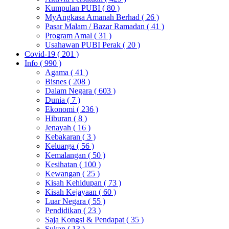
Kumpulan PUBI
( 80 )
MyAngkasa Amanah Berhad
( 26 )
Pasar Malam / Bazar Ramadan
( 41 )
Program Amal
( 31 )
Usahawan PUBI Perak
( 20 )
Covid-19
( 201 )
Info
( 990 )
Agama
( 41 )
Bisnes
( 208 )
Dalam Negara
( 603 )
Dunia
( 7 )
Ekonomi
( 236 )
Hiburan
( 8 )
Jenayah
( 16 )
Kebakaran
( 3 )
Keluarga
( 56 )
Kemalangan
( 50 )
Kesihatan
( 100 )
Kewangan
( 25 )
Kisah Kehidupan
( 73 )
Kisah Kejayaan
( 60 )
Luar Negara
( 55 )
Pendidikan
( 23 )
Saja Kongsi & Pendapat
( 35 )
Sukan
( 13 )