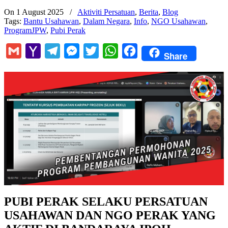
On 1 August 2025
/
Aktiviti Persatuan
,
Berita
,
Blog
Tags:
Bantu Usahawan
,
Dalam Negara
,
Info
,
NGO Usahawan
,
ProgramJPW
,
Pubi Perak
Gmail
Yahoo
Telegram
Messenger
Twitter
WhatsApp
Facebook
Share
Mail
PUBI PERAK SELAKU PERSATUAN
USAHAWAN DAN NGO PERAK YANG