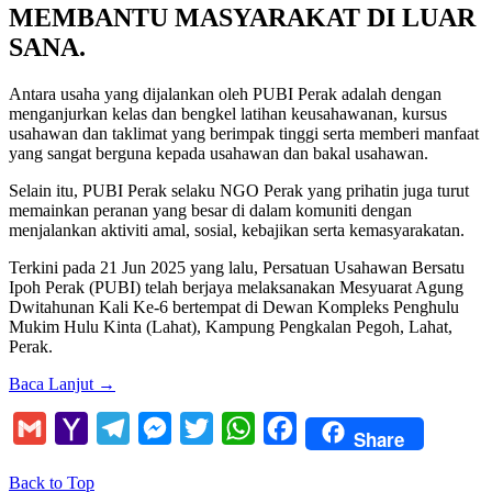
MEMBANTU MASYARAKAT DI LUAR
SANA
.
Antara usaha yang dijalankan oleh PUBI Perak adalah dengan
menganjurkan kelas dan bengkel latihan keusahawanan, kursus
usahawan dan taklimat yang berimpak tinggi serta memberi manfaat
yang sangat berguna kepada usahawan dan bakal usahawan.
Selain itu, PUBI Perak selaku NGO Perak yang prihatin juga turut
memainkan peranan yang besar di dalam komuniti dengan
menjalankan aktiviti amal, sosial, kebajikan serta kemasyarakatan.
Terkini pada 21 Jun 2025 yang lalu, Persatuan Usahawan Bersatu
Ipoh Perak (PUBI) telah berjaya melaksanakan Mesyuarat Agung
Dwitahunan Kali Ke-6 bertempat di Dewan Kompleks Penghulu
Mukim Hulu Kinta (Lahat), Kampung Pengkalan Pegoh, Lahat,
Perak.
Baca Lanjut
→
Gmail
Yahoo
Telegram
Messenger
Twitter
WhatsApp
Facebook
Share
Mail
Back to Top