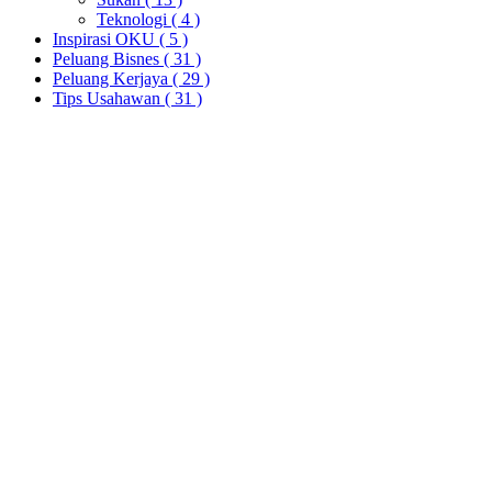
Teknologi
( 4 )
Inspirasi OKU
( 5 )
Peluang Bisnes
( 31 )
Peluang Kerjaya
( 29 )
Tips Usahawan
( 31 )