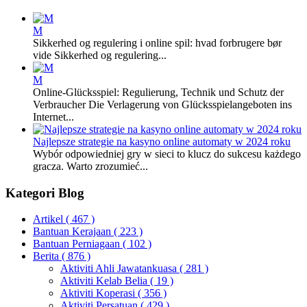
M
Sikkerhed og regulering i online spil: hvad forbrugere bør
vide Sikkerhed og regulering...
M
Online-Glücksspiel: Regulierung, Technik und Schutz der
Verbraucher Die Verlagerung von Glücksspielangeboten ins
Internet...
Najlepsze strategie na kasyno online automaty w 2024 roku
Wybór odpowiedniej gry w sieci to klucz do sukcesu każdego
gracza. Warto zrozumieć...
Kategori Blog
Artikel
( 467 )
Bantuan Kerajaan
( 223 )
Bantuan Perniagaan
( 102 )
Berita
( 876 )
Aktiviti Ahli Jawatankuasa
( 281 )
Aktiviti Kelab Belia
( 19 )
Aktiviti Koperasi
( 356 )
Aktiviti Persatuan
( 429 )