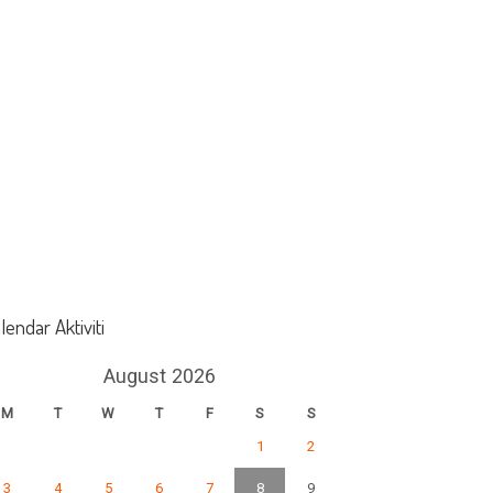
lendar Aktiviti
August 2026
M
T
W
T
F
S
S
1
2
3
4
5
6
7
8
9