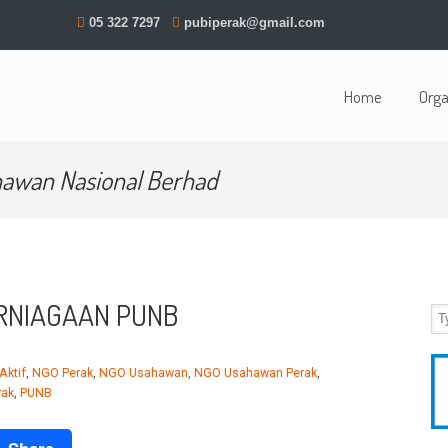
05 322 7297
pubiperak@gmail.com
Home
Orga
awan Nasional Berhad
RNIAGAAN PUNB
Aktif
,
NGO Perak
,
NGO Usahawan
,
NGO Usahawan Perak
,
rak
,
PUNB
ook