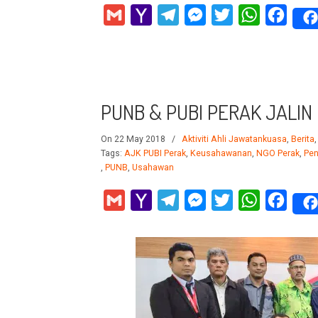
Gmail
Yahoo
Telegram
Messenger
Twitter
WhatsApp
Faceb
Mail
PUNB & PUBI PERAK JALI
On 22 May 2018
/
Aktiviti Ahli Jawatankuasa
,
Berita
Tags:
AJK PUBI Perak
,
Keusahawanan
,
NGO Perak
,
Pen
,
PUNB
,
Usahawan
Gmail
Yahoo
Telegram
Messenger
Twitter
WhatsApp
Faceb
Mail