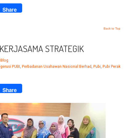
ook
Share
Back to Top
N KERJASAMA STRATEGIK
,
Blog
gerusi PUBI
,
Perbadanan Usahawan Nasional Berhad
,
Pubi
,
Pubi Perak
ook
Share