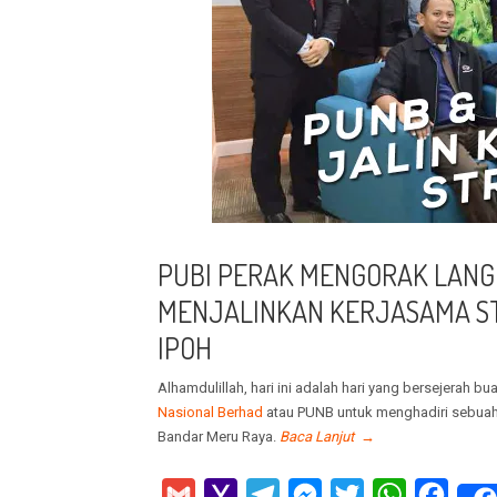
PUBI PERAK MENGORAK LANG
MENJALINKAN KERJASAMA S
IPOH
Alhamdulillah, hari ini adalah hari yang bersejerah bu
Nasional Berhad
atau PUNB untuk menghadiri sebuah
Bandar Meru Raya.
Baca Lanjut
→
Gmail
Yahoo
Telegram
Messenger
Twitter
WhatsApp
Faceb