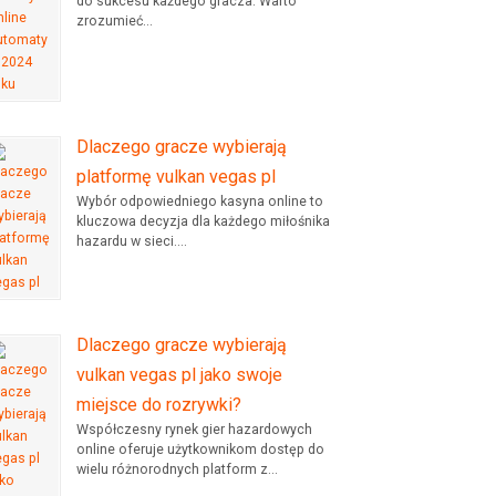
do sukcesu każdego gracza. Warto
zrozumieć...
Dlaczego gracze wybierają
platformę vulkan vegas pl
Wybór odpowiedniego kasyna online to
kluczowa decyzja dla każdego miłośnika
hazardu w sieci....
Dlaczego gracze wybierają
vulkan vegas pl jako swoje
miejsce do rozrywki?
Współczesny rynek gier hazardowych
online oferuje użytkownikom dostęp do
wielu różnorodnych platform z...