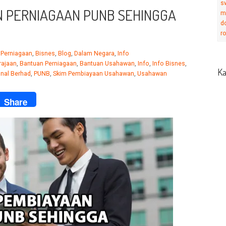
 PERNIAGAAN PUNB SEHINGGA
 Perniagaan
,
Bisnes
,
Blog
,
Dalam Negara
,
Info
rajaan
,
Bantuan Perniagaan
,
Bantuan Usahawan
,
Info
,
Info Bisnes
,
Ka
nal Berhad
,
PUNB
,
Skim Pembiayaan Usahawan
,
Usahawan
ook
Share