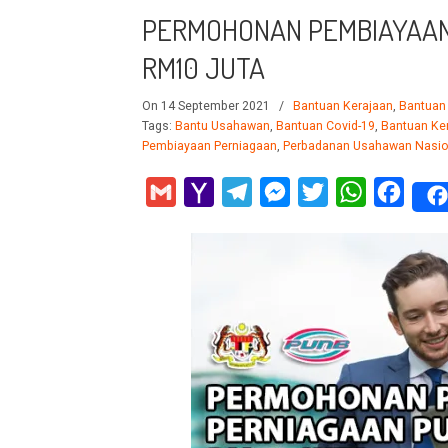
PERMOHONAN PEMBIAYAAN
RM10 JUTA
On 14 September 2021
/
Bantuan Kerajaan
,
Bantuan
Tags:
Bantu Usahawan
,
Bantuan Covid-19
,
Bantuan Ke
Pembiayaan Perniagaan
,
Perbadanan Usahawan Nasio
Gmail
Yahoo
Telegram
Messenger
Twitter
WhatsApp
Faceb
Mail