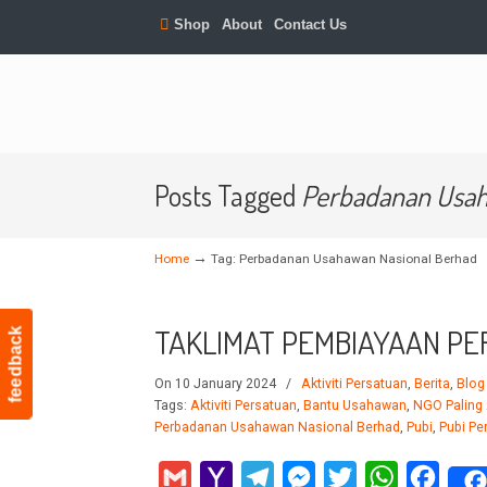
Shop
About
Contact Us
Posts Tagged
Perbadanan Usah
→
Home
Tag: Perbadanan Usahawan Nasional Berhad
TAKLIMAT PEMBIAYAAN PE
feedback
On 10 January 2024
/
Aktiviti Persatuan
,
Berita
,
Blog
Tags:
Aktiviti Persatuan
,
Bantu Usahawan
,
NGO Paling 
Perbadanan Usahawan Nasional Berhad
,
Pubi
,
Pubi Pe
Gmail
Yahoo
Telegram
Messenger
Twitter
WhatsApp
Faceb