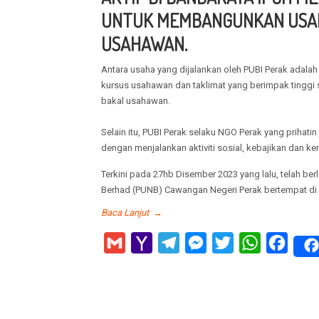
UNTUK MEMBANGUNKAN USA
USAHAWAN.
Antara usaha yang dijalankan oleh PUBI Perak adala
kursus usahawan dan taklimat yang berimpak tingg
bakal usahawan.
Selain itu, PUBI Perak selaku NGO Perak yang prihati
dengan menjalankan aktiviti sosial, kebajikan dan k
Terkini pada 27hb Disember 2023 yang lalu, telah 
Berhad (PUNB) Cawangan Negeri Perak bertempat di 
Baca Lanjut
→
Gmail
Yahoo
Telegram
Messenger
Twitter
WhatsApp
Faceb
Mail