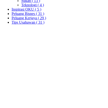
Sukan
( 13 )
Teknologi
( 4 )
Inspirasi OKU
( 5 )
Peluang Bisnes
( 31 )
Peluang Kerjaya
( 29 )
Tips Usahawan
( 31 )