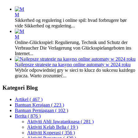
M
Sikkerhed og regulering i online spil: hvad forbrugere bør
vide Sikkerhed og regulering...
M
Online-Glücksspiel: Regulierung, Technik und Schutz der
Verbraucher Die Verlagerung von Glücksspielangeboten ins
Internet...
Najlepsze strategie na kasyno online automaty w 2024 roku
Wybór odpowiedniej gry w sieci to klucz do sukcesu każdego
gracza. Warto zrozumieć...
Kategori Blog
Artikel
( 467 )
Bantuan Kerajaan
( 223 )
Bantuan Perniagaan
( 102 )
Berita
( 876 )
Aktiviti Ahli Jawatankuasa
( 281 )
Aktiviti Kelab Belia
( 19 )
Aktiviti Koperasi
( 356 )