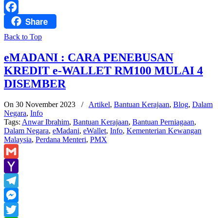
WhatsApp
Share
Facebook
Back to Top
eMADANI : CARA PENEBUSAN
KREDIT e-WALLET RM100 MULAI 4
DISEMBER
On 30 November 2023
/
Artikel
,
Bantuan Kerajaan
,
Blog
,
Dalam
Negara
,
Info
Tags:
Anwar Ibrahim
,
Bantuan Kerajaan
,
Bantuan Perniagaan
,
Dalam Negara
,
eMadani
,
eWallet
,
Info
,
Kementerian Kewangan
Malaysia
,
Perdana Menteri
,
PMX
Gmail
Yahoo
Mail
Telegram
Messenger