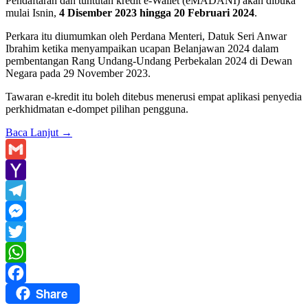
Pendaftaran dan tuntutan kredit e-Wallet (eMADANI) akan dibuka
mulai Isnin,
4 Disember 2023 hingga 20 Februari 2024
.
Perkara itu diumumkan oleh Perdana Menteri, Datuk Seri Anwar
Ibrahim ketika menyampaikan ucapan Belanjawan 2024 dalam
pembentangan Rang Undang-Undang Perbekalan 2024 di Dewan
Negara pada 29 November 2023.
Tawaran e-kredit itu boleh ditebus menerusi empat aplikasi penyedia
perkhidmatan e-dompet pilihan pengguna.
Baca Lanjut
→
Gmail
Yahoo
Mail
Telegram
Messenger
Twitter
WhatsApp
Share
Facebook