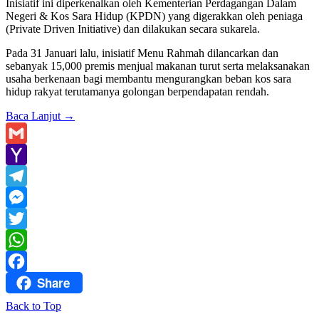
Inisiatif ini diperkenalkan oleh Kementerian Perdagangan Dalam
Negeri & Kos Sara Hidup (KPDN) yang digerakkan oleh peniaga
(Private Driven Initiative) dan dilakukan secara sukarela.
Pada 31 Januari lalu, inisiatif Menu Rahmah dilancarkan dan
sebanyak 15,000 premis menjual makanan turut serta melaksanakan
usaha berkenaan bagi membantu mengurangkan beban kos sara
hidup rakyat terutamanya golongan berpendapatan rendah.
Baca Lanjut
→
Gmail
Yahoo
Mail
Telegram
Messenger
Twitter
WhatsApp
Share
Facebook
Back to Top