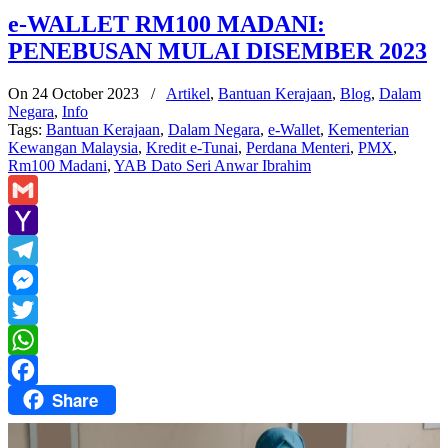
e-WALLET RM100 MADANI:
PENEBUSAN MULAI DISEMBER 2023
On 24 October 2023
/
Artikel
,
Bantuan Kerajaan
,
Blog
,
Dalam
Negara
,
Info
Tags:
Bantuan Kerajaan
,
Dalam Negara
,
e-Wallet
,
Kementerian
Kewangan Malaysia
,
Kredit e-Tunai
,
Perdana Menteri
,
PMX
,
Rm100 Madani
,
YAB Dato Seri Anwar Ibrahim
Gmail
Yahoo
Mail
Telegram
Messenger
Twitter
WhatsApp
Share
Facebook