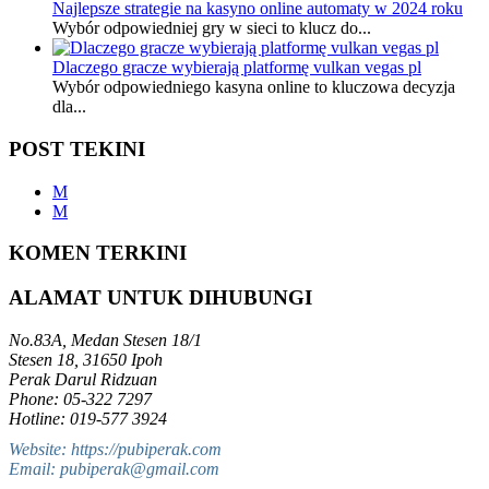
Najlepsze strategie na kasyno online automaty w 2024 roku
Wybór odpowiedniej gry w sieci to klucz do...
Dlaczego gracze wybierają platformę vulkan vegas pl
Wybór odpowiedniego kasyna online to kluczowa decyzja
dla...
POST TEKINI
M
M
KOMEN TERKINI
ALAMAT UNTUK DIHUBUNGI
No.83A, Medan Stesen 18/1
Stesen 18, 31650 Ipoh
Perak Darul Ridzuan
Phone: 05-322 7297
Hotline: 019-577 3924
Website: https://pubiperak.com
Email: pubiperak@gmail.com