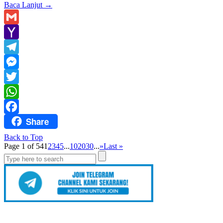
Baca Lanjut
→
Gmail
Yahoo
Mail
Telegram
Messenger
Twitter
WhatsApp
Share
Facebook
Back to Top
Page 1 of 54
1
2
3
4
5
...
10
20
30
...
»
Last »
Search
for: