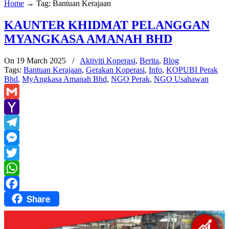
Home
→
Tag: Bantuan Kerajaan
KAUNTER KHIDMAT PELANGGAN
MYANGKASA AMANAH BHD
On 19 March 2025
/
Aktiviti Koperasi
,
Berita
,
Blog
Tags:
Bantuan Kerajaan
,
Gerakan Koperasi
,
Info
,
KOPUBI Perak
Bhd
,
MyAngkasa Amanah Bhd
,
NGO Perak
,
NGO Usahawan
Gmail
Yahoo
Mail
Telegram
Messenger
Twitter
WhatsApp
Share
Facebook