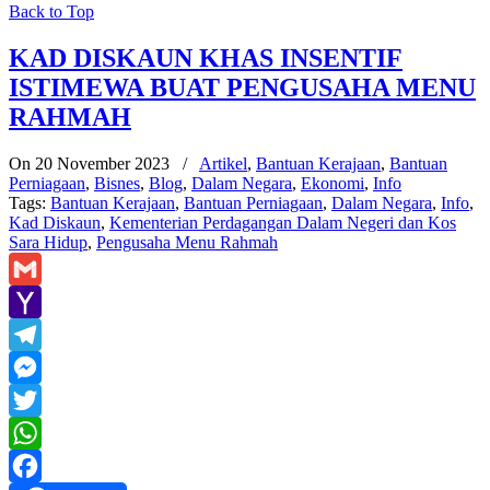
Back to Top
KAD DISKAUN KHAS INSENTIF
ISTIMEWA BUAT PENGUSAHA MENU
RAHMAH
On 20 November 2023
/
Artikel
,
Bantuan Kerajaan
,
Bantuan
Perniagaan
,
Bisnes
,
Blog
,
Dalam Negara
,
Ekonomi
,
Info
Tags:
Bantuan Kerajaan
,
Bantuan Perniagaan
,
Dalam Negara
,
Info
,
Kad Diskaun
,
Kementerian Perdagangan Dalam Negeri dan Kos
Sara Hidup
,
Pengusaha Menu Rahmah
Gmail
Yahoo
Mail
Telegram
Messenger
Twitter
WhatsApp