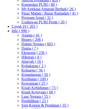
Aktiviti Persatuan
( 429 )
Kumpulan PUBI
( 80 )
MyAngkasa Amanah Berhad
( 26 )
Pasar Malam / Bazar Ramadan
( 41 )
Program Amal
( 31 )
Usahawan PUBI Perak
( 20 )
Covid-19
( 201 )
Info
( 990 )
Agama
( 41 )
Bisnes
( 208 )
Dalam Negara
( 603 )
Dunia
( 7 )
Ekonomi
( 236 )
Hiburan
( 8 )
Jenayah
( 16 )
Kebakaran
( 3 )
Keluarga
( 56 )
Kemalangan
( 50 )
Kesihatan
( 100 )
Kewangan
( 25 )
Kisah Kehidupan
( 73 )
Kisah Kejayaan
( 60 )
Luar Negara
( 55 )
Pendidikan
( 23 )
Saja Kongsi & Pendapat
( 35 )