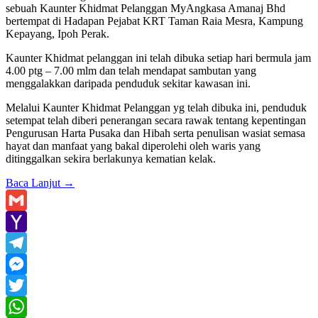
sebuah Kaunter Khidmat Pelanggan MyAngkasa Amanaj Bhd
bertempat di Hadapan Pejabat KRT Taman Raia Mesra, Kampung
Kepayang, Ipoh Perak.
Kaunter Khidmat pelanggan ini telah dibuka setiap hari bermula jam
4.00 ptg – 7.00 mlm dan telah mendapat sambutan yang
menggalakkan daripada penduduk sekitar kawasan ini.
Melalui Kaunter Khidmat Pelanggan yg telah dibuka ini, penduduk
setempat telah diberi penerangan secara rawak tentang kepentingan
Pengurusan Harta Pusaka dan Hibah serta penulisan wasiat semasa
hayat dan manfaat yang bakal diperolehi oleh waris yang
ditinggalkan sekira berlakunya kematian kelak.
Baca Lanjut
→
Gmail
Yahoo
Mail
Telegram
Messenger
Twitter