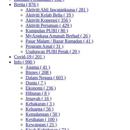
Berita
( 876 )
Aktiviti Ahli Jawatankuasa
( 281 )
Aktiviti Kelab Belia
( 19 )
Aktiviti Koperasi
( 356 )
Aktiviti Persatuan
( 429 )
Kumpulan PUBI
( 80 )
MyAngkasa Amanah Berhad
( 26 )
Pasar Malam / Bazar Ramadan
( 41 )
Program Amal
( 31 )
Usahawan PUBI Perak
( 20 )
Covid-19
( 201 )
Info
( 990 )
Agama
( 41 )
Bisnes
( 208 )
Dalam Negara
( 603 )
Dunia
( 7 )
Ekonomi
( 236 )
Hiburan
( 8 )
Jenayah
( 16 )
Kebakaran
( 3 )
Keluarga
( 56 )
Kemalangan
( 50 )
Kesihatan
( 100 )
Kewangan
( 25 )
Kisah Kehidupan
( 73 )