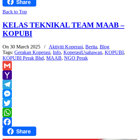
Share
Facebook
Back to Top
KELAS TEKNIKAL TEAM MAAB –
KOPUBI
On 30 March 2025
/
Aktiviti Koperasi
,
Berita
,
Blog
Tags:
Gerakan Koperasi
,
Info
,
KoperasiUsahawan
,
KOPUBI
,
KOPUBI Perak Bhd
,
MAAB
,
NGO Perak
Gmail
Yahoo
Mail
Telegram
Messenger
Twitter
WhatsApp
Share
Facebook