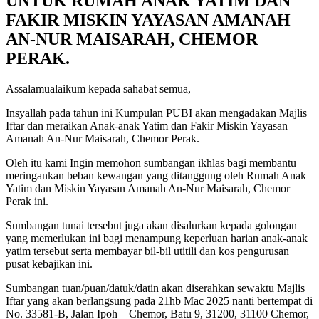
UNTUK RUMAH ANAK YATIM DAN
FAKIR MISKIN YAYASAN AMANAH
AN-NUR MAISARAH, CHEMOR
PERAK
.
Assalamualaikum kepada sahabat semua,
Insyallah pada tahun ini Kumpulan PUBI akan mengadakan Majlis
Iftar dan meraikan Anak-anak Yatim dan Fakir Miskin Yayasan
Amanah An-Nur Maisarah, Chemor Perak.
Oleh itu kami Ingin memohon sumbangan ikhlas bagi membantu
meringankan beban kewangan yang ditanggung oleh Rumah Anak
Yatim dan Miskin Yayasan Amanah An-Nur Maisarah, Chemor
Perak ini.
Sumbangan tunai tersebut juga akan disalurkan kepada golongan
yang memerlukan ini bagi menampung keperluan harian anak-anak
yatim tersebut serta membayar bil-bil utitili dan kos pengurusan
pusat kebajikan ini.
Sumbangan tuan/puan/datuk/datin akan diserahkan sewaktu Majlis
Iftar yang akan berlangsung pada 21hb Mac 2025 nanti bertempat di
No. 33581-B, Jalan Ipoh – Chemor, Batu 9, 31200, 31100 Chemor,