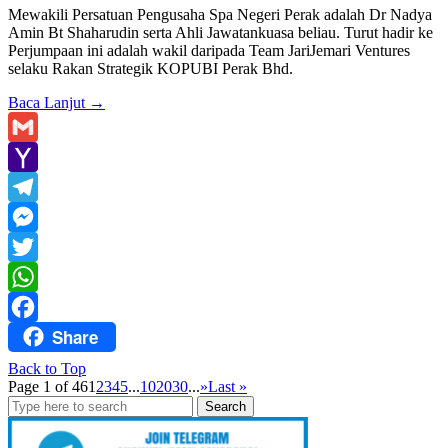
Mewakili Persatuan Pengusaha Spa Negeri Perak adalah Dr Nadya
Amin Bt Shaharudin serta Ahli Jawatankuasa beliau. Turut hadir ke
Perjumpaan ini adalah wakil daripada Team JariJemari Ventures
selaku Rakan Strategik KOPUBI Perak Bhd.
Baca Lanjut
→
Gmail
Yahoo
Mail
Telegram
Messenger
Twitter
WhatsApp
Share
Facebook
Back to Top
Page 1 of 46
1
2
3
4
5
...
10
20
30
...
»
Last »
Search
for: