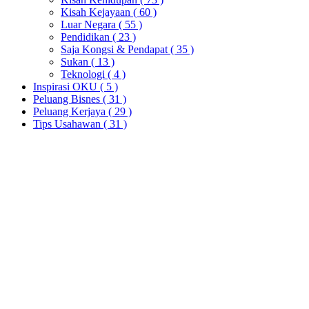
Kisah Kejayaan
( 60 )
Luar Negara
( 55 )
Pendidikan
( 23 )
Saja Kongsi & Pendapat
( 35 )
Sukan
( 13 )
Teknologi
( 4 )
Inspirasi OKU
( 5 )
Peluang Bisnes
( 31 )
Peluang Kerjaya
( 29 )
Tips Usahawan
( 31 )