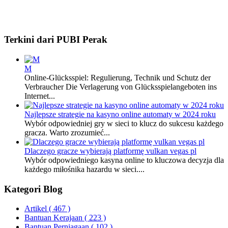
Terkini dari PUBI Perak
M
Online-Glücksspiel: Regulierung, Technik und Schutz der
Verbraucher Die Verlagerung von Glücksspielangeboten ins
Internet...
Najlepsze strategie na kasyno online automaty w 2024 roku
Wybór odpowiedniej gry w sieci to klucz do sukcesu każdego
gracza. Warto zrozumieć...
Dlaczego gracze wybierają platformę vulkan vegas pl
Wybór odpowiedniego kasyna online to kluczowa decyzja dla
każdego miłośnika hazardu w sieci....
Kategori Blog
Artikel
( 467 )
Bantuan Kerajaan
( 223 )
Bantuan Perniagaan
( 102 )