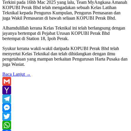
Terkini pada 16hb Mac 2025 yang lalu, Team MyAngkasa Amanah
KOPUBI Perak Bhd telah mengadakan sebuah Kelas Latihan
Teknikal kepada Pengurus Kumpulan, Pengurus Pemasaran dan
juga Wakil Pemasaran di bawah seliaan KOPUBI Perak Bhd.
Alhamdulillah kerana Kelas Teknikal ini telah berlangsung dengan
jayanya bertempat di Pejabat Urusan KOPUBI Perak Bhd
bertempat di Station 18, Ipoh Perak.
Syukur kerana wakil-wakil daripada KOPUBI Perak Bhd telah
menyertai Kelas Teknikal dan telah dihidangkan dengan ilmu
pengetahuan yang mampan berkaitan Pengurusan Harta Pusaka dan
juga Wasiat.
Baca Lanjut
→
Gmail
Yahoo
Mail
Telegram
Messenger
Twitter