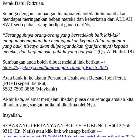
Perak Darul Ridzuan.
Semoga dengan sumbangan tuan/puan/datuk/datin ini nanti akan
mendapat meringankan beban mereka dan keberkatan dari ALLAH
SWT serta pahala yang berlipat ganda dariNya.
“Sesungguhnya orang-orang yang bersedekah baik laki-laki
maupun perempuan dan meminjamkan kepada Allah pinjaman
yang baik, niscaya akan dilipat-gandakan (ganjarannya) kepada
mereka; dan bagi mereka pahala yang banyak.”
(Qs. Al Hadid: 18)
Sumbangan anda boleh dibuat melalui link berikut –>
https://toyyibpay.com/Sumbangan-Tabung-Kasih-2025
Atau bank in ke akaun Persatuan Usahawan Bersatu Ipoh Perak
(PUBI) seperti berikut;
5582 7500 8858 (Maybank)
Akhir kata, selamat menjalani ibadah puasa dan semoga amalan kita
di bulan yang sangat mulia ini diterima olehNya.
Insyallah..
SEBARANG PERTANYAAN BOLEH HUBUNGI: +6012-566
9310 (En. Nafis) atau klik link whatsapp berikut —
>
www.wasap.my/60125669310/Sumbangan+Tabung+Kasih+2025