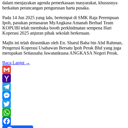
dalam menjayakan agenda pemerkasaan masyarakat, khususnya
berkaitan perancangan pengurusan harta pusaka.
Pada 14 Jun 2025 yang lalu, bertempat di SMK Raja Perempuan
Ipoh, pasukan pemasaran MyAngkasa Amanah Berhad Team
KOPUBI telah membuka booth perkhidmatan sempena Hari
Koperasi 2025 anjuran pihak sekolah berkenaan.
Majlis ini telah dirasmikan oleh En. Sharul Baha bin Abd Rahman,
Pengerusi Koperasi Usahawan Bersatu Ipoh Perak Bhd yang juga
merupakan Setiausaha Jawatankuasa ANGKASA Negeri Perak.
Baca Lanjut
→
Gmail
Yahoo
Mail
Telegram
Messenger
Twitter
WhatsApp