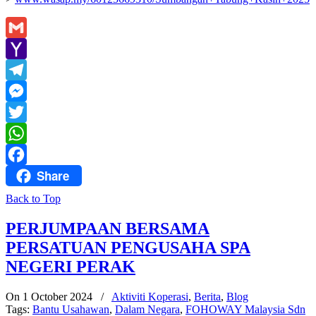
Gmail
Yahoo
Mail
Telegram
Messenger
Twitter
WhatsApp
Share
Facebook
Back to Top
PERJUMPAAN BERSAMA
PERSATUAN PENGUSAHA SPA
NEGERI PERAK
On 1 October 2024
/
Aktiviti Koperasi
,
Berita
,
Blog
Tags:
Bantu Usahawan
,
Dalam Negara
,
FOHOWAY Malaysia Sdn