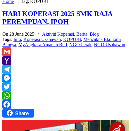
Home
→
Tag: KOPUBI
HARI KOPERASI 2025 SMK RAJA
PEREMPUAN, IPOH
On 28 June 2025
/
Aktiviti Koperasi
,
Berita
,
Blog
Tags:
Info
,
Koperasi Usahawan
,
KOPUBI
,
Mencakna Ekonomi
Bangsa
,
MyAngkasa Amanah Bhd
,
NGO Perak
,
NGO Usahawan
Gmail
Yahoo
Mail
Telegram
Messenger
Twitter
WhatsApp
Share
Facebook