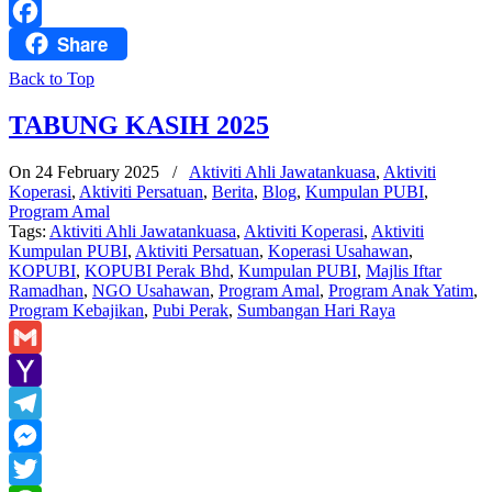
WhatsApp
Share
Facebook
Back to Top
TABUNG KASIH 2025
On 24 February 2025
/
Aktiviti Ahli Jawatankuasa
,
Aktiviti
Koperasi
,
Aktiviti Persatuan
,
Berita
,
Blog
,
Kumpulan PUBI
,
Program Amal
Tags:
Aktiviti Ahli Jawatankuasa
,
Aktiviti Koperasi
,
Aktiviti
Kumpulan PUBI
,
Aktiviti Persatuan
,
Koperasi Usahawan
,
KOPUBI
,
KOPUBI Perak Bhd
,
Kumpulan PUBI
,
Majlis Iftar
Ramadhan
,
NGO Usahawan
,
Program Amal
,
Program Anak Yatim
,
Program Kebajikan
,
Pubi Perak
,
Sumbangan Hari Raya
Gmail
Yahoo
Mail
Telegram
Messenger