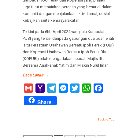
daripada NGO Perak dan Koperasi yang prihatin
juga turut memainkan peranan yang besar di dalam
komuniti dengan menjalankan aktiviti amal, sosial,
kebajikan serta kemasyarakatan.
Terkini pada 6hb April 2024 yang lalu Kumpulan
PUBI yang terdiri daripada gabungan dua buah entiti
iaitu Persatuan Usahawan Bersatu Ipoh Perak (PUBI)
dan Koperasi Usahawan Bersatu Ipoh Perak Bhd
(KOPUBI) telah mengadakan sebuah Majlis Iftar
Bersama Anak-anak Yatim dan Miskin Nurul Iman.
Baca Lanjut
→
Gmail
Yahoo
Telegram
Messenger
Twitter
WhatsApp
Facebook
Mail
Share
Back to Top