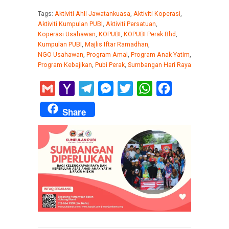
Tags:
Aktiviti Ahli Jawatankuasa
,
Aktiviti Koperasi
,
Aktiviti Kumpulan PUBI
,
Aktiviti Persatuan
,
Koperasi Usahawan
,
KOPUBI
,
KOPUBI Perak Bhd
,
Kumpulan PUBI
,
Majlis Iftar Ramadhan
,
NGO Usahawan
,
Program Amal
,
Program Anak Yatim
,
Program Kebajikan
,
Pubi Perak
,
Sumbangan Hari Raya
Gmail
Yahoo
Telegram
Messenger
Twitter
WhatsApp
Facebook
Mail
Share