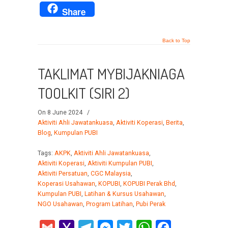
Mail
Share
Back to Top
TAKLIMAT MYBIJAKNIAGA
TOOLKIT (SIRI 2)
On 8 June 2024
/
Aktiviti Ahli Jawatankuasa
,
Aktiviti Koperasi
,
Berita
,
Blog
,
Kumpulan PUBI
Tags:
AKPK
,
Aktiviti Ahli Jawatankuasa
,
Aktiviti Koperasi
,
Aktiviti Kumpulan PUBI
,
Aktiviti Persatuan
,
CGC Malaysia
,
Koperasi Usahawan
,
KOPUBI
,
KOPUBI Perak Bhd
,
Kumpulan PUBI
,
Latihan & Kursus Usahawan
,
NGO Usahawan
,
Program Latihan
,
Pubi Perak
Gmail
Yahoo
Telegram
Messenger
Twitter
WhatsApp
Facebook