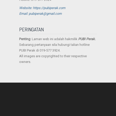
Website: https://pubiperak.com
Email: pubiperak@gmail.com
PERINGATAN
Penting
: Laman web ini adalah hakmilik
PUBI Perak.
Sebarang pertanyaan sila hubungi talian hotline
PUBI Perak di 019-577 3924.
All images are copyrighted to their respective
owners.