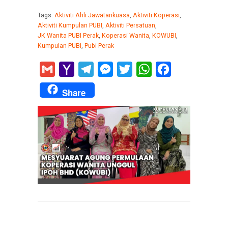
Tags:
Aktiviti Ahli Jawatankuasa
,
Aktiviti Koperasi
,
Aktiviti Kumpulan PUBI
,
Aktiviti Persatuan
,
JK Wanita PUBI Perak
,
Koperasi Wanita
,
KOWUBI
,
Kumpulan PUBI
,
Pubi Perak
Gmail
Yahoo
Telegram
Messenger
Twitter
WhatsApp
Facebook
Mail
Share