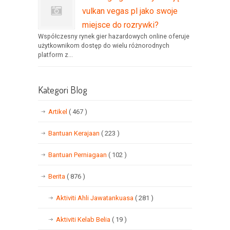
vulkan vegas pl jako swoje
miejsce do rozrywki?
Współczesny rynek gier hazardowych online oferuje
użytkownikom dostęp do wielu różnorodnych
platform z...
Kategori Blog
Artikel
( 467 )
Bantuan Kerajaan
( 223 )
Bantuan Perniagaan
( 102 )
Berita
( 876 )
Aktiviti Ahli Jawatankuasa
( 281 )
Aktiviti Kelab Belia
( 19 )