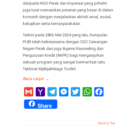
daripada NGO Perak dan Koperasi yang prihatin
juga turut memainkan peranan yang besar di dalam
komuniti dengan menjalankan aktiviti amal, sosial,
kebajikan serta kemasyarakatan.
Terkini pada 28hb Mei 2024 yang lalu, Kumpulan
PUBI telah bekerjasama dengan CGC Cawangan
Negeri Perak dan juga Agensi Kaunseling dan
Pengurusan Kredit (AKPK) bagi menganjurkan
sebuah program yang sangat bermanfaat iaitu
Taklimat MyBijakNiaga Toolkit.
Baca Lanjut
→
Gmail
Yahoo
Telegram
Messenger
Twitter
WhatsApp
Facebook
Mail
Share
Back to Top