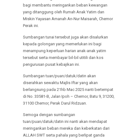
bagi membantu meringankan beban kewangan
yang ditanggung oleh Rumah Anak Yatim dan
Miskin Yayasan Amanah An-Nur Maisarah, Chemor
Perak ini.
Sumbangan tunai tersebut juga akan disalurkan
kepada golongan yang memerlukan ini bagi
menampung keperluan harian anak-anak yatim
tersebut serta membayar bil-bil utitili dan kos
pengurusan pusat kebajikan ini.
Sumbangan tuan/puan/datuk/datin akan
diserahkan sewaktu Majlis Iftar yang akan
berlangsung pada 21hb Mac 2025 nanti bertempat
di No. 33581-B, Jalan Ipoh – Chemor, Batu 9, 31200,
31100 Chemor, Perak Darul Ridzuan.
Semoga dengan sumbangan
tuan/puan/datuk/datin ini nanti akan mendapat
meringankan beban mereka dan keberkatan dari
ALLAH SWT serta pahala yang berlipat ganda