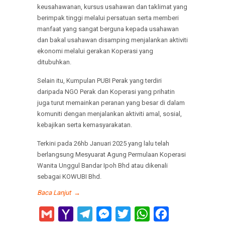
keusahawanan, kursus usahawan dan taklimat yang
berimpak tinggi melalui persatuan serta memberi
manfaat yang sangat berguna kepada usahawan
dan bakal usahawan disamping menjalankan aktiviti
ekonomi melalui gerakan Koperasi yang
ditubuhkan.
Selain itu, Kumpulan PUBI Perak yang terdiri
daripada NGO Perak dan Koperasi yang prihatin
juga turut memainkan peranan yang besar di dalam
komuniti dengan menjalankan aktiviti amal, sosial,
kebajikan serta kemasyarakatan.
Terkini pada 26hb Januari 2025 yang lalu telah
berlangsung Mesyuarat Agung Permulaan Koperasi
Wanita Unggul Bandar Ipoh Bhd atau dikenali
sebagai KOWUBI Bhd.
Baca Lanjut
→
Gmail
Yahoo
Telegram
Messenger
Twitter
WhatsApp
Facebook