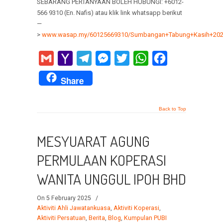
SEBARANG PERTANYAAN BOLEH HUBUNGI: +6012-
566 9310 (En. Nafis) atau klik link whatsapp berikut
—
>
www.wasap.my/60125669310/Sumbangan+Tabung+Kasih+20
Gmail
Yahoo
Telegram
Messenger
Twitter
WhatsApp
Facebook
Mail
Share
Back to Top
MESYUARAT AGUNG
PERMULAAN KOPERASI
WANITA UNGGUL IPOH BHD
On 5 February 2025
/
Aktiviti Ahli Jawatankuasa
,
Aktiviti Koperasi
,
Aktiviti Persatuan
,
Berita
,
Blog
,
Kumpulan PUBI