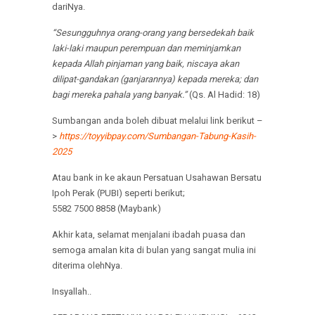
dariNya.
“Sesungguhnya orang-orang yang bersedekah baik
laki-laki maupun perempuan dan meminjamkan
kepada Allah pinjaman yang baik, niscaya akan
dilipat-gandakan (ganjarannya) kepada mereka; dan
bagi mereka pahala yang banyak.”
(Qs. Al Hadid: 18)
Sumbangan anda boleh dibuat melalui link berikut –
>
https://toyyibpay.com/Sumbangan-Tabung-Kasih-
2025
Atau bank in ke akaun Persatuan Usahawan Bersatu
Ipoh Perak (PUBI) seperti berikut;
5582 7500 8858 (Maybank)
Akhir kata, selamat menjalani ibadah puasa dan
semoga amalan kita di bulan yang sangat mulia ini
diterima olehNya.
Insyallah..