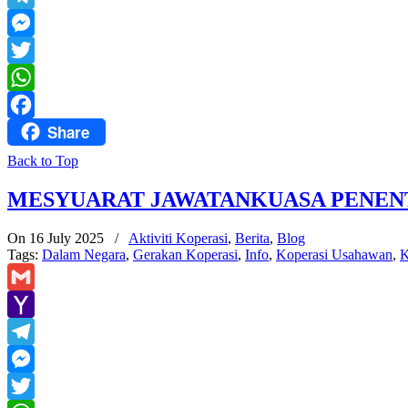
Mail
Telegram
Messenger
Twitter
WhatsApp
Share
Facebook
Back to Top
MESYUARAT JAWATANKUASA PENENT
On 16 July 2025
/
Aktiviti Koperasi
,
Berita
,
Blog
Tags:
Dalam Negara
,
Gerakan Koperasi
,
Info
,
Koperasi Usahawan
,
K
Gmail
Yahoo
Mail
Telegram
Messenger