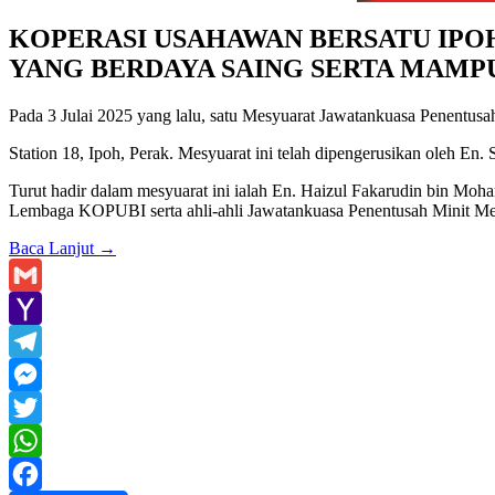
KOPERASI USAHAWAN BERSATU IPO
YANG BERDAYA SAING SERTA MAMP
Pada 3 Julai 2025 yang lalu, satu Mesyuarat Jawatankuasa Penent
Station 18, Ipoh, Perak. Mesyuarat ini telah dipengerusikan oleh 
Turut hadir dalam mesyuarat ini ialah En. Haizul Fakarudin bin Moh
Lembaga KOPUBI serta ahli-ahli Jawatankuasa Penentusah Minit Me
Baca Lanjut
→
Gmail
Yahoo
Mail
Telegram
Messenger
Twitter
WhatsApp