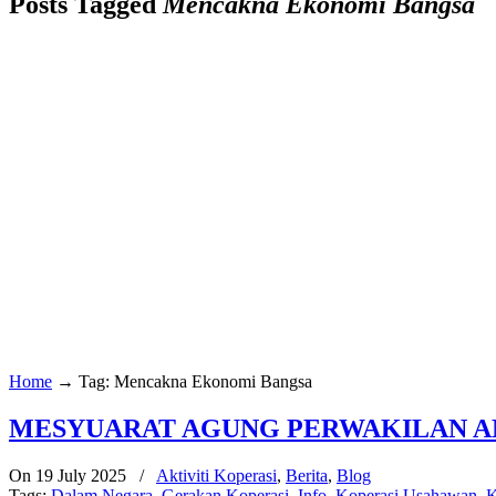
Posts Tagged
Mencakna Ekonomi Bangsa
Home
→
Tag: Mencakna Ekonomi Bangsa
MESYUARAT AGUNG PERWAKILAN ANG
On 19 July 2025
/
Aktiviti Koperasi
,
Berita
,
Blog
Tags:
Dalam Negara
,
Gerakan Koperasi
,
Info
,
Koperasi Usahawan
,
K