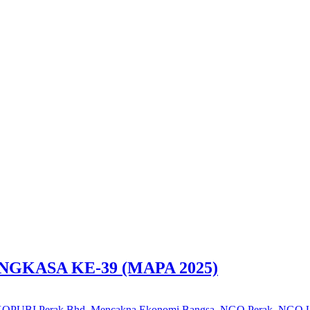
KASA KE-39 (MAPA 2025)
OPUBI Perak Bhd
,
Mencakna Ekonomi Bangsa
,
NGO Perak
,
NGO U