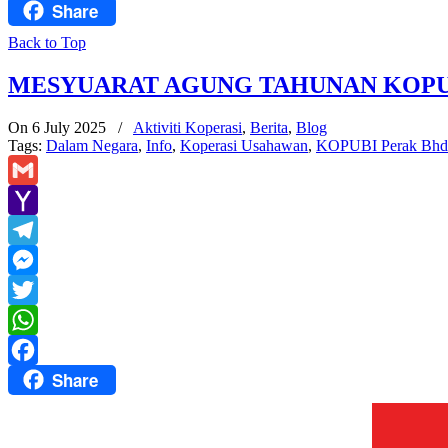
Share
Facebook
Back to Top
MESYUARAT AGUNG TAHUNAN KOPUB
On 6 July 2025
/
Aktiviti Koperasi
,
Berita
,
Blog
Tags:
Dalam Negara
,
Info
,
Koperasi Usahawan
,
KOPUBI Perak Bhd
Gmail
Yahoo
Mail
Telegram
Messenger
Twitter
WhatsApp
Share
Facebook