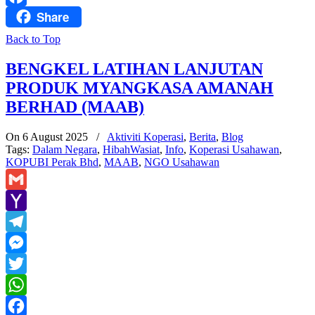
Share
Facebook
Back to Top
BENGKEL LATIHAN LANJUTAN
PRODUK MYANGKASA AMANAH
BERHAD (MAAB)
On 6 August 2025
/
Aktiviti Koperasi
,
Berita
,
Blog
Tags:
Dalam Negara
,
HibahWasiat
,
Info
,
Koperasi Usahawan
,
KOPUBI Perak Bhd
,
MAAB
,
NGO Usahawan
Gmail
Yahoo
Mail
Telegram
Messenger
Twitter
WhatsApp