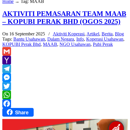
Home
→
Tag: MAAB
AKTIVITI PEMASARAN TEAM MAAB
– KOPUBI PERAK BHD (OGOS 2025)
On 16 September 2025
/
Aktiviti Koperasi
,
Artikel
,
Berita
,
Blog
Tags:
Bantu Usahawan
,
Dalam Negara
,
Info
,
Koperasi Usahawan
,
KOPUBI Perak Bhd
,
MAAB
,
NGO Usahawan
,
Pubi Perak
Gmail
Yahoo
Mail
Telegram
Messenger
Twitter
WhatsApp
Share
Facebook