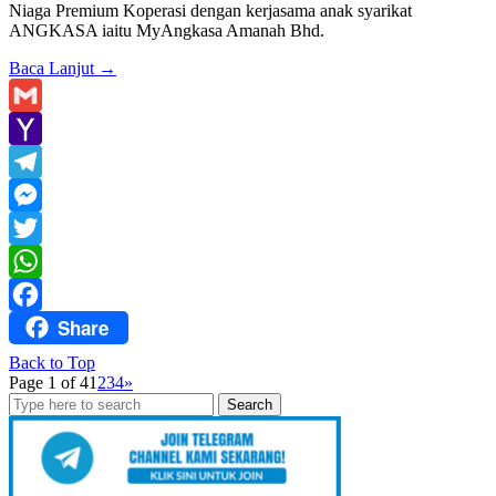
Niaga Premium Koperasi dengan kerjasama anak syarikat
ANGKASA iaitu MyAngkasa Amanah Bhd.
Baca Lanjut
→
Gmail
Yahoo
Mail
Telegram
Messenger
Twitter
WhatsApp
Share
Facebook
Back to Top
Page 1 of 4
1
2
3
4
»
Search
for: