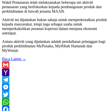
Wakil Pemasaran telah melaksanakan beberapa siri aktiviti
pemasaran yang berfokuskan kepada pembangunan produk dan
perkhidmatan di bawah jenama MAAB.
Aktiviti ini dijalankan bukan sahaja untuk memperkenalkan produk
kepada masyarakat, tetapi juga sebagai usaha untuk
memperkukuhkan peranan koperasi dalam menjana ekonomi
setempat.
Antara aktiviti yang dijalankan adalah pendaftaran pelanggan bagi
produk perkhidmatan MyPusaka, MyHibah Hartanah dan
MyWasiat.
Baca Lanjut
→
Gmail
Yahoo
Mail
Telegram
Messenger
Twitter
WhatsApp