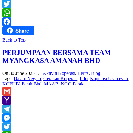
Messenger
Twitter
WhatsApp
Share
Facebook
Back to Top
PERJUMPAAN BERSAMA TEAM
MYANGKASA AMANAH BHD
On 30 June 2025
/
Aktiviti Koperasi
,
Berita
,
Blog
Tags:
Dalam Negara
,
Gerakan Koperasi
,
Info
,
Koperasi Usahawan
,
KOPUBI Perak Bhd
,
MAAB
,
NGO Perak
Gmail
Yahoo
Mail
Telegram
Messenger