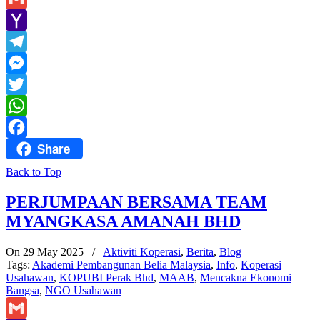
Gmail
Yahoo
Mail
Telegram
Messenger
Twitter
WhatsApp
Share
Facebook
Back to Top
PERJUMPAAN BERSAMA TEAM
MYANGKASA AMANAH BHD
On 29 May 2025
/
Aktiviti Koperasi
,
Berita
,
Blog
Tags:
Akademi Pembangunan Belia Malaysia
,
Info
,
Koperasi
Usahawan
,
KOPUBI Perak Bhd
,
MAAB
,
Mencakna Ekonomi
Bangsa
,
NGO Usahawan