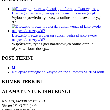
Dlaczego gracze wybierają platformę vulkan vegas pl
Wybór odpowiedniego kasyna online to kluczowa decyzja
dla...
Dlaczego gracze wybierają vulkan vegas pl jako swoje
miejsce do rozrywki?
Współczesny rynek gier hazardowych online oferuje
użytkownikom dostęp...
POST TEKINI
M
Najlepsze strategie na kasyno online automaty w 2024 roku
KOMEN TERKINI
ALAMAT UNTUK DIHUBUNGI
No.83A, Medan Stesen 18/1
Stesen 18, 31650 Ipoh
Perak Darul Ridzuan