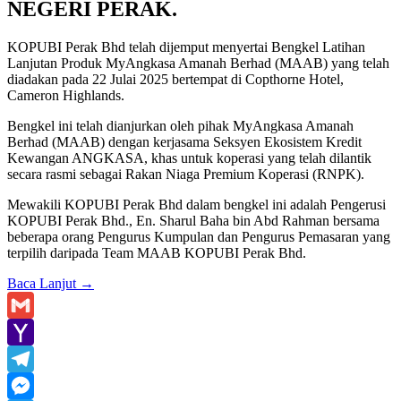
NEGERI PERAK.
KOPUBI Perak Bhd telah dijemput menyertai Bengkel Latihan
Lanjutan Produk MyAngkasa Amanah Berhad (MAAB) yang telah
diadakan pada 22 Julai 2025 bertempat di Copthorne Hotel,
Cameron Highlands.
Bengkel ini telah dianjurkan oleh pihak MyAngkasa Amanah
Berhad (MAAB) dengan kerjasama Seksyen Ekosistem Kredit
Kewangan ANGKASA, khas untuk koperasi yang telah dilantik
secara rasmi sebagai Rakan Niaga Premium Koperasi (RNPK).
Mewakili KOPUBI Perak Bhd dalam bengkel ini adalah Pengerusi
KOPUBI Perak Bhd., En. Sharul Baha bin Abd Rahman bersama
beberapa orang Pengurus Kumpulan dan Pengurus Pemasaran yang
terpilih daripada Team MAAB KOPUBI Perak Bhd.
Baca Lanjut
→
Gmail
Yahoo
Mail
Telegram