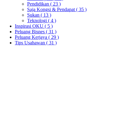
Pendidikan
( 23 )
Saja Kongsi & Pendapat
( 35 )
Sukan
( 13 )
Teknologi
( 4 )
Inspirasi OKU
( 5 )
Peluang Bisnes
( 31 )
Peluang Kerjaya
( 29 )
Tips Usahawan
( 31 )