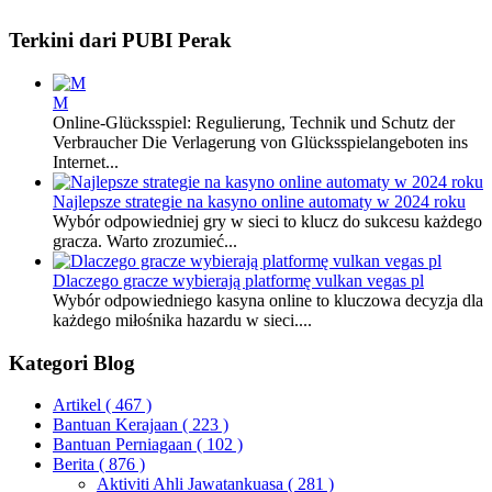
Terkini dari PUBI Perak
M
Online-Glücksspiel: Regulierung, Technik und Schutz der
Verbraucher Die Verlagerung von Glücksspielangeboten ins
Internet...
Najlepsze strategie na kasyno online automaty w 2024 roku
Wybór odpowiedniej gry w sieci to klucz do sukcesu każdego
gracza. Warto zrozumieć...
Dlaczego gracze wybierają platformę vulkan vegas pl
Wybór odpowiedniego kasyna online to kluczowa decyzja dla
każdego miłośnika hazardu w sieci....
Kategori Blog
Artikel
( 467 )
Bantuan Kerajaan
( 223 )
Bantuan Perniagaan
( 102 )
Berita
( 876 )
Aktiviti Ahli Jawatankuasa
( 281 )