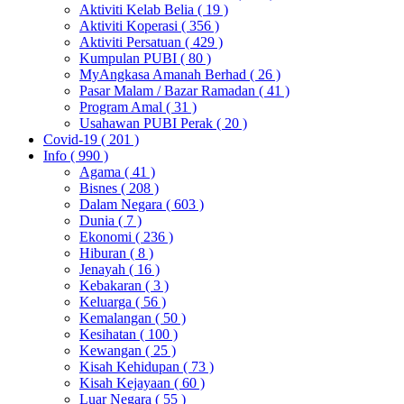
Aktiviti Kelab Belia
( 19 )
Aktiviti Koperasi
( 356 )
Aktiviti Persatuan
( 429 )
Kumpulan PUBI
( 80 )
MyAngkasa Amanah Berhad
( 26 )
Pasar Malam / Bazar Ramadan
( 41 )
Program Amal
( 31 )
Usahawan PUBI Perak
( 20 )
Covid-19
( 201 )
Info
( 990 )
Agama
( 41 )
Bisnes
( 208 )
Dalam Negara
( 603 )
Dunia
( 7 )
Ekonomi
( 236 )
Hiburan
( 8 )
Jenayah
( 16 )
Kebakaran
( 3 )
Keluarga
( 56 )
Kemalangan
( 50 )
Kesihatan
( 100 )
Kewangan
( 25 )
Kisah Kehidupan
( 73 )
Kisah Kejayaan
( 60 )
Luar Negara
( 55 )