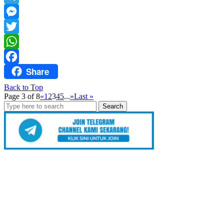
Mail
Telegram
Messenger
Twitter
WhatsApp
Share
Facebook
Back to Top
Page 3 of 8
«
1
2
3
4
5
...
»
Last »
Search
for: