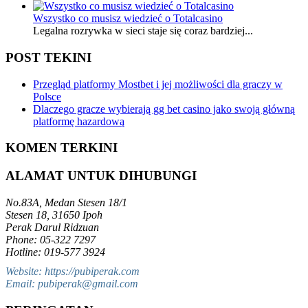
Wszystko co musisz wiedzieć o Totalcasino
Legalna rozrywka w sieci staje się coraz bardziej...
POST TEKINI
Przegląd platformy Mostbet i jej możliwości dla graczy w
Polsce
Dlaczego gracze wybierają gg bet casino jako swoją główną
platformę hazardową
KOMEN TERKINI
ALAMAT UNTUK DIHUBUNGI
No.83A, Medan Stesen 18/1
Stesen 18, 31650 Ipoh
Perak Darul Ridzuan
Phone: 05-322 7297
Hotline: 019-577 3924
Website: https://pubiperak.com
Email: pubiperak@gmail.com