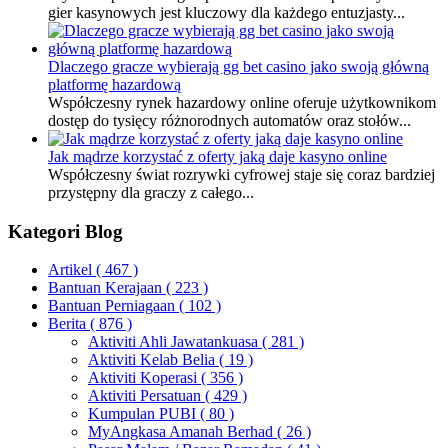
gier kasynowych jest kluczowy dla każdego entuzjasty...
Dlaczego gracze wybierają gg bet casino jako swoją główną
platformę hazardową
Współczesny rynek hazardowy online oferuje użytkownikom
dostęp do tysięcy różnorodnych automatów oraz stołów...
Jak mądrze korzystać z oferty jaką daje kasyno online
Współczesny świat rozrywki cyfrowej staje się coraz bardziej
przystępny dla graczy z całego...
Kategori Blog
Artikel
( 467 )
Bantuan Kerajaan
( 223 )
Bantuan Perniagaan
( 102 )
Berita
( 876 )
Aktiviti Ahli Jawatankuasa
( 281 )
Aktiviti Kelab Belia
( 19 )
Aktiviti Koperasi
( 356 )
Aktiviti Persatuan
( 429 )
Kumpulan PUBI
( 80 )
MyAngkasa Amanah Berhad
( 26 )