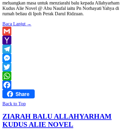
meluangkan masa untuk menziarahi balu kepada Allahyarham
Kudus Alie Novel @ Abu Naufal iaitu Pn Norhayati Yahya di
rumah beliau di Ipoh Perak Darul Ridzuan.
Baca Lanjut
→
Gmail
Yahoo
Mail
Telegram
Messenger
Twitter
WhatsApp
Share
Facebook
Back to Top
ZIARAH BALU ALLAHYARHAM
KUDUS ALIE NOVEL