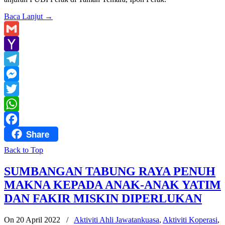
Baca Lanjut
→
Gmail
Yahoo
Mail
Telegram
Messenger
Twitter
WhatsApp
Share
Facebook
Back to Top
SUMBANGAN TABUNG RAYA PENUH
MAKNA KEPADA ANAK-ANAK YATIM
DAN FAKIR MISKIN DIPERLUKAN
On 20 April 2022
/
Aktiviti Ahli Jawatankuasa
,
Aktiviti Koperasi
,