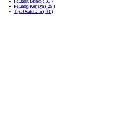
Peluang Bisnes
( 31 )
Peluang Kerjaya
( 29 )
Tips Usahawan
( 31 )