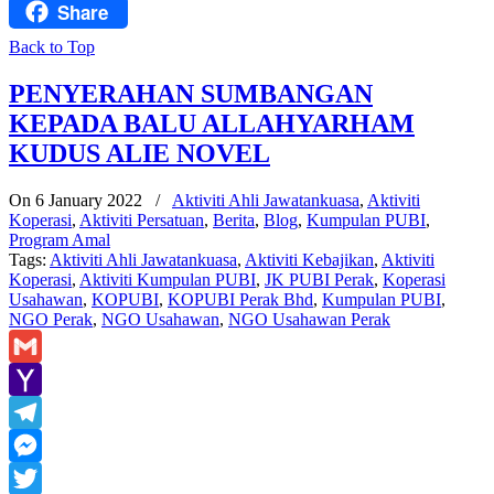
Share
Facebook
Back to Top
PENYERAHAN SUMBANGAN
KEPADA BALU ALLAHYARHAM
KUDUS ALIE NOVEL
On 6 January 2022
/
Aktiviti Ahli Jawatankuasa
,
Aktiviti
Koperasi
,
Aktiviti Persatuan
,
Berita
,
Blog
,
Kumpulan PUBI
,
Program Amal
Tags:
Aktiviti Ahli Jawatankuasa
,
Aktiviti Kebajikan
,
Aktiviti
Koperasi
,
Aktiviti Kumpulan PUBI
,
JK PUBI Perak
,
Koperasi
Usahawan
,
KOPUBI
,
KOPUBI Perak Bhd
,
Kumpulan PUBI
,
NGO Perak
,
NGO Usahawan
,
NGO Usahawan Perak
Gmail
Yahoo
Mail
Telegram
Messenger