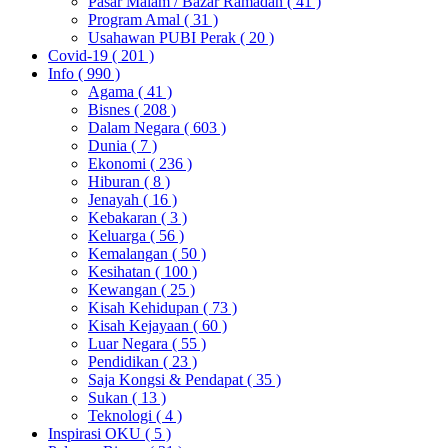
Pasar Malam / Bazar Ramadan
( 41 )
Program Amal
( 31 )
Usahawan PUBI Perak
( 20 )
Covid-19
( 201 )
Info
( 990 )
Agama
( 41 )
Bisnes
( 208 )
Dalam Negara
( 603 )
Dunia
( 7 )
Ekonomi
( 236 )
Hiburan
( 8 )
Jenayah
( 16 )
Kebakaran
( 3 )
Keluarga
( 56 )
Kemalangan
( 50 )
Kesihatan
( 100 )
Kewangan
( 25 )
Kisah Kehidupan
( 73 )
Kisah Kejayaan
( 60 )
Luar Negara
( 55 )
Pendidikan
( 23 )
Saja Kongsi & Pendapat
( 35 )
Sukan
( 13 )
Teknologi
( 4 )
Inspirasi OKU
( 5 )