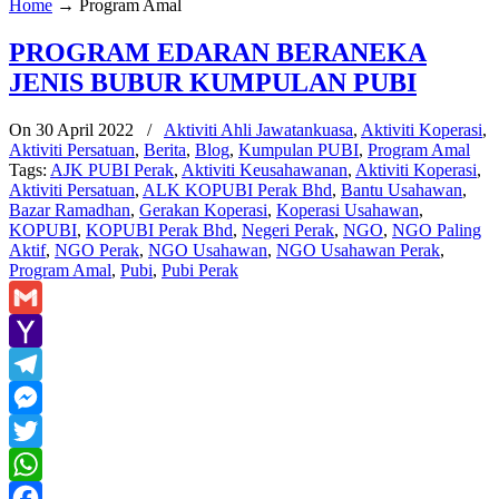
Home
→
Program Amal
PROGRAM EDARAN BERANEKA
JENIS BUBUR KUMPULAN PUBI
On 30 April 2022
/
Aktiviti Ahli Jawatankuasa
,
Aktiviti Koperasi
,
Aktiviti Persatuan
,
Berita
,
Blog
,
Kumpulan PUBI
,
Program Amal
Tags:
AJK PUBI Perak
,
Aktiviti Keusahawanan
,
Aktiviti Koperasi
,
Aktiviti Persatuan
,
ALK KOPUBI Perak Bhd
,
Bantu Usahawan
,
Bazar Ramadhan
,
Gerakan Koperasi
,
Koperasi Usahawan
,
KOPUBI
,
KOPUBI Perak Bhd
,
Negeri Perak
,
NGO
,
NGO Paling
Aktif
,
NGO Perak
,
NGO Usahawan
,
NGO Usahawan Perak
,
Program Amal
,
Pubi
,
Pubi Perak
Gmail
Yahoo
Mail
Telegram
Messenger
Twitter
WhatsApp