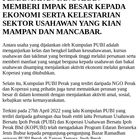
MEMBERI IMPAK BESAR KEPADA
EKONOMI SERTA KELESTARIAN
SEKTOR USAHAWAN YANG KIAN
MAMPAN DAN MANCABAR.
Antara usaha yang dijalankan oleh Kumpulan PUBI adalah
menganjurkan kelas dan bengkel latihan keusahawanan, kursus
usahawan dan taklimat yang berimpak tinggi melalui persatuan serta
memberi manfaat yang sangat berguna kepada usahawan dan bakal
usahawan disamping menjalankan aktiviti ekonomi melalui gerakan
Koperasi yang ditubuhkan.
Selain itu, Kumpulan PUBI Perak yang terdiri daripada NGO Perak
dan Koperasi yang prihatin juga turut memainkan peranan yang
besar di dalam komuniti dengan menjalankan aktiviti amal, sosial,
kebajikan serta kemasyarakatan.
Terkini pada 27hb April 2022 yang lalu Kumpulan PUBI yang
terdiri daripada gabungan dua buah entiti iaitu Persatuan Usahawan
Bersatu Ipoh Perak (PUBI) dan Koperasi Usahawan Bersatu Ipoh
Perak Bhd (KOPUBI) telah mengadakan Program Edaran Beraneka
Jenis Bubur kepada pengunjung-pengunjung Bazar Ramadhan
anjuran PUBI Perak di Taman Temara, Ipoh Perak.