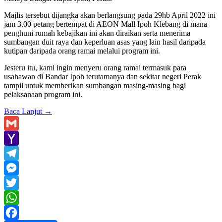
Majlis tersebut dijangka akan berlangsung pada 29hb April 2022 ini
jam 3.00 petang bertempat di AEON Mall Ipoh Klebang di mana
penghuni rumah kebajikan ini akan diraikan serta menerima
sumbangan duit raya dan keperluan asas yang lain hasil daripada
kutipan daripada orang ramai melalui program ini.
Jesteru itu, kami ingin menyeru orang ramai termasuk para
usahawan di Bandar Ipoh terutamanya dan sekitar negeri Perak
tampil untuk memberikan sumbangan masing-masing bagi
pelaksanaan program ini.
Baca Lanjut
→
Gmail
Yahoo
Mail
Telegram
Messenger
Twitter
WhatsApp