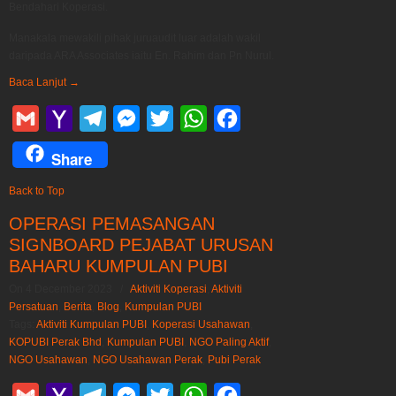
Bendahari Koperasi.
Manakala mewakili pihak juruaudit luar adalah wakil
daripada ARA Associates iaitu En. Rahim dan Pn Nurul.
Baca Lanjut
→
Gmail
Yahoo
Telegram
Messenger
Twitter
WhatsApp
Facebook
Mail
Share
Back to Top
OPERASI PEMASANGAN
SIGNBOARD PEJABAT URUSAN
BAHARU KUMPULAN PUBI
On 4 December 2023
/
Aktiviti Koperasi
,
Aktiviti
Persatuan
,
Berita
,
Blog
,
Kumpulan PUBI
Tags:
Aktiviti Kumpulan PUBI
,
Koperasi Usahawan
,
KOPUBI Perak Bhd
,
Kumpulan PUBI
,
NGO Paling Aktif
,
NGO Usahawan
,
NGO Usahawan Perak
,
Pubi Perak
Gmail
Yahoo
Telegram
Messenger
Twitter
WhatsApp
Facebook