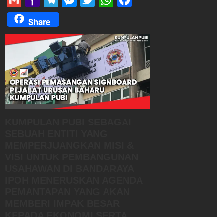
Mail
Share
KUMPULAN PUBI SEBAGAI
SEBUAH ENTITI YANG
MEMPERJUANGKAN MISI &
VISI UNTUK PEMBANGUNAN
USAHAWAN DI BANDARAYA
IPOH MENERUSKAN AGENDA
PEMANTAPAN YANG AKAN
MEMBERI IMPAK BESAR
KEPADA EKONOMI SERTA