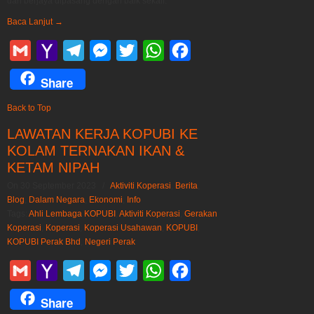
dan berjaya dipasang dengan baik sekali.
Baca Lanjut
→
Gmail
Yahoo
Telegram
Messenger
Twitter
WhatsApp
Facebook
Mail
Share
Back to Top
LAWATAN KERJA KOPUBI KE
KOLAM TERNAKAN IKAN &
KETAM NIPAH
On 30 September 2023
/
Aktiviti Koperasi
,
Berita
,
Blog
,
Dalam Negara
,
Ekonomi
,
Info
Tags:
Ahli Lembaga KOPUBI
,
Aktiviti Koperasi
,
Gerakan
Koperasi
,
Koperasi
,
Koperasi Usahawan
,
KOPUBI
,
KOPUBI Perak Bhd
,
Negeri Perak
Gmail
Yahoo
Telegram
Messenger
Twitter
WhatsApp
Facebook
Mail
Share