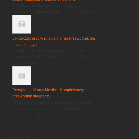
Współczesne kasyna w sieci oferują graczom
niesamowite emocje i dostęp do szerokiej gamy...
Jak zacząć grać w ruletka online: Przewodnik dla
początkujących
Współczesny hazard w sieci zyskał ogromną
popularność wśród graczy szukających emocji
bez wychodzenia...
Przegląd platformy Mostbet: Kompleksowy
przewodnik dla graczy
Wybór odpowiedniego bukmachera online jest
kluczową decyzją dla każdego entuzjasty
zakładów sportowych i...
Kategori Blog