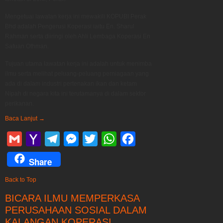
Mengetuai lawatan kerja ini mewakili KOPUBI Perak
Bhd adalah Pengerusi Koperasi iaitu En. Sharul
Rahman serta diiringi oleh Ahli Lembaga Koperasi En
Safuan Othman.
Tujuan utama lawatan kerja ini adalah untuk menimba
ilmu serta melihat peluang-peluang perniagaan yang
ada di dalam industri pertenakan ikan dan ketam
Nipah di negara kita ini terutamanya di dalam sektor
perikanan.
Baca Lanjut
→
Gmail
Yahoo
Telegram
Messenger
Twitter
WhatsApp
Facebook
Mail
Share
Back to Top
BICARA ILMU MEMPERKASA
PERUSAHAAN SOSIAL DALAM
KALANGAN KOPERASI