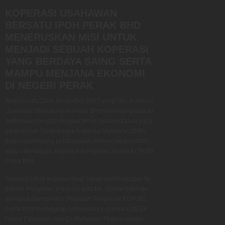
KOPERASI USAHAWAN
BERSATU IPOH PERAK BHD
MENERUSKAN MISI UNTUK
MENJADI SEBUAH KOPERASI
YANG BERDAYA SAING SERTA
MAMPU MENJANA EKONOMI
DI NEGERI PERAK
Terkini pada 29hb November 2023 yang lalu, Koperasi
Usahawan Bersatu Ipoh Perak Bhd telah mengadakan
pertemuan dengan dengan pihak Juruaudit Luar yang
diiktiraf oleh Suruhanjaya Koperasi Malaysia (SKM)
bagi membincang pelaksanaan proses pengauditan
akaun kewangan Koperasi di Pejabat Urusan KOPUBI
Perak Bhd.
Mewakili pihak koperasi bagi tujuan perbincangan itu
adalah Pengerusi Koperasi iaitu En. Sharul Rahman
dan turut disertai oleh Timbalan Pengerusi KOPUBI
Perak Bhd merangkap Setiausaha Koperasi iaitu En
Haizul Fakarudin dan En Mohamad Firdaus selaku