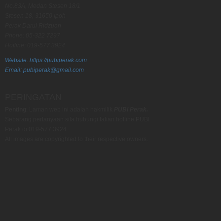
No.83A, Medan Stesen 18/1
Stesen 18, 31650 Ipoh
Perak Darul Ridzuan
Phone: 05-322 7297
Hotline: 019-577 3924
Website: https://pubiperak.com
Email: pubiperak@gmail.com
PERINGATAN
Penting
: Laman web ini adalah hakmilik
PUBI Perak.
Sebarang pertanyaan sila hubungi talian hotline PUBI
Perak di 019-577 3924.
All images are copyrighted to their respective owners.