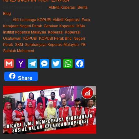
On 27 September 2023
/
Aktiviti Koperasi
,
Berita
,
Blog
Tags:
Ahli Lembaga KOPUBI
,
Aktiviti Koperasi
,
Exco
Kerajaan Negeri Perak
,
Gerakan Koperasi
,
IKMa
,
Institut Koperasi Malaysia
,
Koperasi
,
Koperasi
Usahawan
,
KOPUBI
,
KOPUBI Perak Bhd
,
Negeri
Perak
,
SKM
,
Suruhanjaya Koperasi Malaysia
,
YB
Salbiah Mohamed
Gmail
Yahoo
Telegram
Messenger
Twitter
WhatsApp
Facebook
Mail
Share