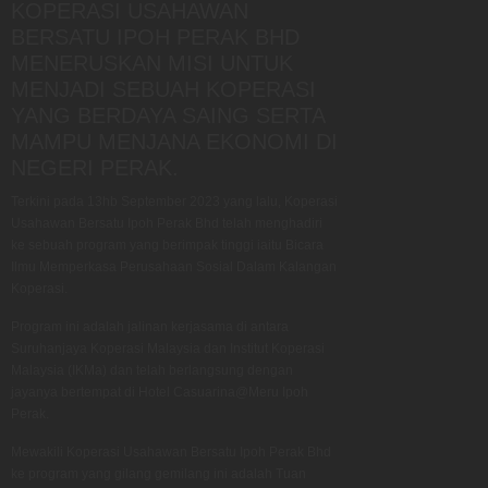
KOPERASI USAHAWAN
BERSATU IPOH PERAK BHD
MENERUSKAN MISI UNTUK
MENJADI SEBUAH KOPERASI
YANG BERDAYA SAING SERTA
MAMPU MENJANA EKONOMI DI
NEGERI PERAK.
Terkini pada 13hb September 2023 yang lalu, Koperasi
Usahawan Bersatu Ipoh Perak Bhd telah menghadiri
ke sebuah program yang berimpak tinggi iaitu Bicara
Ilmu Memperkasa Perusahaan Sosial Dalam Kalangan
Koperasi.
Program ini adalah jalinan kerjasama di antara
Suruhanjaya Koperasi Malaysia dan Institut Koperasi
Malaysia (IKMa) dan telah berlangsung dengan
jayanya bertempat di Hotel Casuarina@Meru Ipoh
Perak.
Mewakili Koperasi Usahawan Bersatu Ipoh Perak Bhd
ke program yang gilang gemilang ini adalah Tuan