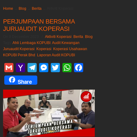
Home
→
Blog
→
Berita
→
Aktiviti Koperasi
PERJUMPAAN BERSAMA
JURUAUDIT KOPERASI
On 9 December 2023
/
Aktiviti Koperasi
,
Berita
,
Blog
Tags:
Ahli Lembaga KOPUBI
,
Audit Kewangan
,
Juruaudit Koperasi
,
Koperasi
,
Koperasi Usahawan
,
KOPUBI Perak Bhd
,
Laporan Audit KOPUBI
Gmail
Yahoo
Telegram
Messenger
Twitter
WhatsApp
Facebook
Mail
Share