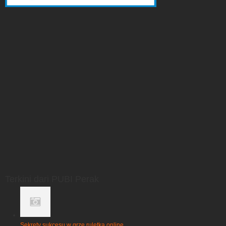
Terkini dari PUBI Perak
Sekrety sukcesu w grze ruletka online