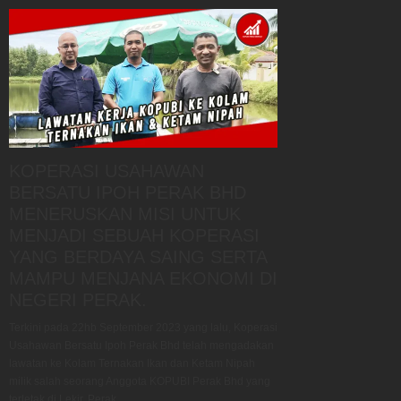
KOPERASI USAHAWAN
BERSATU IPOH PERAK BHD
MENERUSKAN MISI UNTUK
MENJADI SEBUAH KOPERASI
YANG BERDAYA SAING SERTA
MAMPU MENJANA EKONOMI DI
NEGERI PERAK.
Terkini pada 22hb September 2023 yang lalu, Koperasi
Usahawan Bersatu Ipoh Perak Bhd telah mengadakan
lawatan ke Kolam Ternakan Ikan dan Ketam Nipah
milik salah seorang Anggota KOPUBI Perak Bhd yang
terletak di Lekir, Perak.