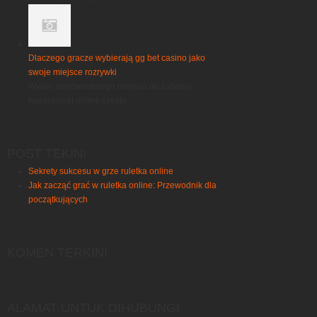
Dlaczego gracze wybierają gg bet casino jako
swoje miejsce rozrywki
Wybór odpowiedniego miejsca do zabawy
hazardowej online często...
POST TEKINI
Sekrety sukcesu w grze ruletka online
Jak zacząć grać w ruletka online: Przewodnik dla
początkujących
KOMEN TERKINI
ALAMAT UNTUK DIHUBUNGI