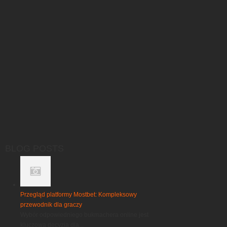
BLOG POSTS
Przegląd platformy Mostbet: Kompleksowy
przewodnik dla graczy
Wybór odpowiedniego bukmachera online jest
kluczową decyzją dla...