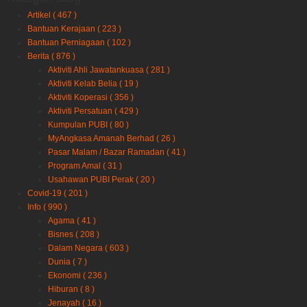
Artikel
( 467 )
Bantuan Kerajaan
( 223 )
Bantuan Perniagaan
( 102 )
Berita
( 876 )
Aktiviti Ahli Jawatankuasa
( 281 )
Aktiviti Kelab Belia
( 19 )
Aktiviti Koperasi
( 356 )
Aktiviti Persatuan
( 429 )
Kumpulan PUBI
( 80 )
MyAngkasa Amanah Berhad
( 26 )
Pasar Malam / Bazar Ramadan
( 41 )
Program Amal
( 31 )
Usahawan PUBI Perak
( 20 )
Covid-19
( 201 )
Info
( 990 )
Agama
( 41 )
Bisnes
( 208 )
Dalam Negara
( 603 )
Dunia
( 7 )
Ekonomi
( 236 )
Hiburan
( 8 )
Jenayah
( 16 )