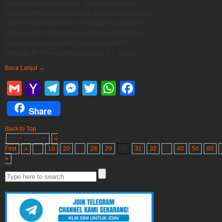
Pengerusi Koperasi iaitu En. Sharul Rahman dan
Timbalan Pengerusi merangkap Setiausaha Koperasi
iaitu En. Haizul Fakarudin. Menghadiri ke program ini
juga adalah Pn Zuraida selaku Penolong Setiausaha
Koperasi dan barisan Ahli Lembaga seperti Pn
Norhuda, En. Khairul Akmal dan juga En. Safuan.
Baca Lanjut
→
Gmail
Yahoo
Telegram
Messenger
Twitter
WhatsApp
Facebook
Mail
Share
Back to Top
Page 30 of 89
«
First
«
...
10
20
...
28
29
30
31
32
...
40
50
60
»
Search
for: