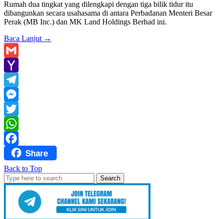
Rumah dua tingkat yang dilengkapi dengan tiga bilik tidur itu
dibangunkan secara usahasama di antara Perbadanan Menteri Besar
Perak (MB Inc.) dan MK Land Holdings Berhad ini.
Baca Lanjut
→
Gmail
Yahoo
Mail
Telegram
Messenger
Twitter
WhatsApp
Share
Facebook
Back to Top
Search
for: