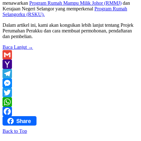
menawarkan
Program Rumah Mampu Milik Johor (RMMJ)
dan
Kerajaan Negeri Selangor yang memperkenal
Program Rumah
Selangorku (RSKU).
Dalam artikel ini, kami akan kongsikan lebih lanjut tentang Projek
Perumahan Perakku dan cara membuat permohonan, pendaftaran
dan pembelian.
Baca Lanjut
→
Gmail
Yahoo
Mail
Telegram
Messenger
Twitter
WhatsApp
Share
Facebook
Back to Top