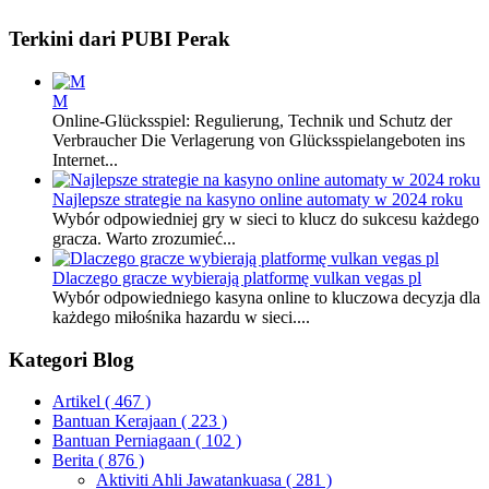
Terkini dari PUBI Perak
M
Online-Glücksspiel: Regulierung, Technik und Schutz der
Verbraucher Die Verlagerung von Glücksspielangeboten ins
Internet...
Najlepsze strategie na kasyno online automaty w 2024 roku
Wybór odpowiedniej gry w sieci to klucz do sukcesu każdego
gracza. Warto zrozumieć...
Dlaczego gracze wybierają platformę vulkan vegas pl
Wybór odpowiedniego kasyna online to kluczowa decyzja dla
każdego miłośnika hazardu w sieci....
Kategori Blog
Artikel
( 467 )
Bantuan Kerajaan
( 223 )
Bantuan Perniagaan
( 102 )
Berita
( 876 )
Aktiviti Ahli Jawatankuasa
( 281 )