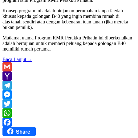
program iaitu Program RMR Perakku Prihatin.
Konsep program ini adalah pinjaman perumahan tanpa faedah
khusus kepada golongan B40 yang ingin membina rumah di
atas tanah sendiri atau dengan kebenaran tuan tanah (jika mereka
bukan pemilik).
Matlamat utama Program RMR Perakku Prihatin ini diperkenalkan
adalah bertujuan untuk memberi peluang kepada golongan B40
memiliki rumah pertama.
Baca Lanjut
→
Gmail
Yahoo
Mail
Telegram
Messenger
Twitter
WhatsApp
Share
Facebook