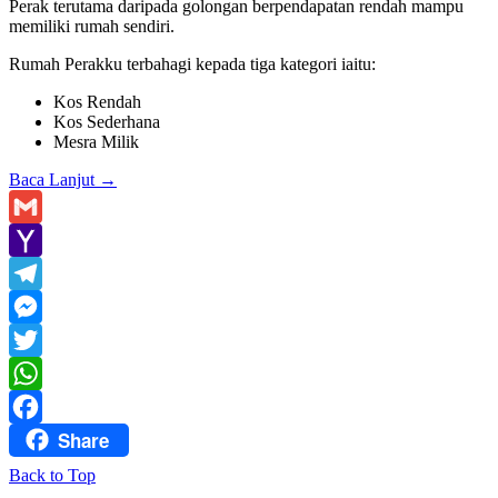
Perak terutama daripada golongan berpendapatan rendah mampu
memiliki rumah sendiri.
Rumah Perakku terbahagi kepada tiga kategori iaitu:
Kos Rendah
Kos Sederhana
Mesra Milik
Baca Lanjut
→
Gmail
Yahoo
Mail
Telegram
Messenger
Twitter
WhatsApp
Share
Facebook
Back to Top