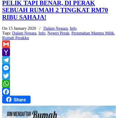
PELIK TAPI BENAR, DI PERAK
SEBUAH RUMAH 2 TINGKAT RM70
RIBU SAHAJA!
On 15 January 2020
/
Dalam Negara
,
Info
Tags:
Dalam Negara
,
Info
,
Negeri Perak
,
Perumahan Mampu Milik
,
Rumah Perakku
Gmail
Yahoo
Mail
Telegram
Messenger
Twitter
WhatsApp
Share
Facebook