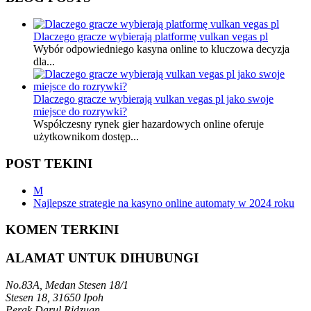
Dlaczego gracze wybierają platformę vulkan vegas pl
Wybór odpowiedniego kasyna online to kluczowa decyzja
dla...
Dlaczego gracze wybierają vulkan vegas pl jako swoje
miejsce do rozrywki?
Współczesny rynek gier hazardowych online oferuje
użytkownikom dostęp...
POST TEKINI
M
Najlepsze strategie na kasyno online automaty w 2024 roku
KOMEN TERKINI
ALAMAT UNTUK DIHUBUNGI
No.83A, Medan Stesen 18/1
Stesen 18, 31650 Ipoh
Perak Darul Ridzuan