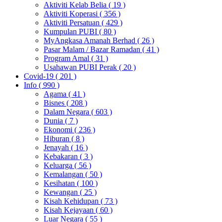
Aktiviti Kelab Belia
( 19 )
Aktiviti Koperasi
( 356 )
Aktiviti Persatuan
( 429 )
Kumpulan PUBI
( 80 )
MyAngkasa Amanah Berhad
( 26 )
Pasar Malam / Bazar Ramadan
( 41 )
Program Amal
( 31 )
Usahawan PUBI Perak
( 20 )
Covid-19
( 201 )
Info
( 990 )
Agama
( 41 )
Bisnes
( 208 )
Dalam Negara
( 603 )
Dunia
( 7 )
Ekonomi
( 236 )
Hiburan
( 8 )
Jenayah
( 16 )
Kebakaran
( 3 )
Keluarga
( 56 )
Kemalangan
( 50 )
Kesihatan
( 100 )
Kewangan
( 25 )
Kisah Kehidupan
( 73 )
Kisah Kejayaan
( 60 )
Luar Negara
( 55 )