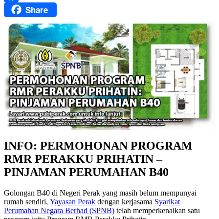
Share
Facebook
INFO: PERMOHONAN PROGRAM
RMR PERAKKU PRIHATIN –
PINJAMAN PERUMAHAN B40
Golongan B40 di Negeri Perak yang masih belum mempunyai
rumah sendiri,
Yayasan Perak
dengan kerjasama
Syarikat
Perumahan Negara Berhad (SPNB)
telah memperkenalkan satu