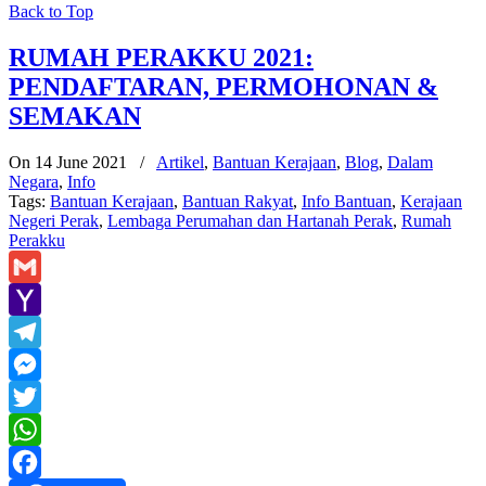
Back to Top
RUMAH PERAKKU 2021:
PENDAFTARAN, PERMOHONAN &
SEMAKAN
On 14 June 2021
/
Artikel
,
Bantuan Kerajaan
,
Blog
,
Dalam
Negara
,
Info
Tags:
Bantuan Kerajaan
,
Bantuan Rakyat
,
Info Bantuan
,
Kerajaan
Negeri Perak
,
Lembaga Perumahan dan Hartanah Perak
,
Rumah
Perakku
Gmail
Yahoo
Mail
Telegram
Messenger
Twitter
WhatsApp