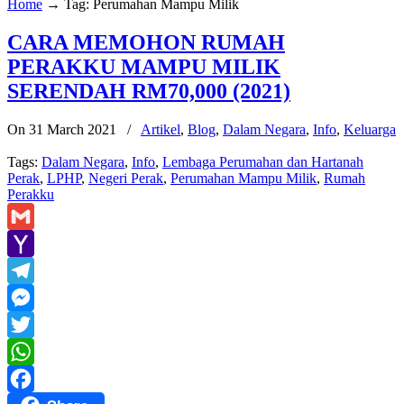
Home
→
Tag: Perumahan Mampu Milik
CARA MEMOHON RUMAH
PERAKKU MAMPU MILIK
SERENDAH RM70,000 (2021)
On 31 March 2021
/
Artikel
,
Blog
,
Dalam Negara
,
Info
,
Keluarga
Tags:
Dalam Negara
,
Info
,
Lembaga Perumahan dan Hartanah
Perak
,
LPHP
,
Negeri Perak
,
Perumahan Mampu Milik
,
Rumah
Perakku
Gmail
Yahoo
Mail
Telegram
Messenger
Twitter
WhatsApp