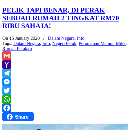
PELIK TAPI BENAR, DI PERAK
SEBUAH RUMAH 2 TINGKAT RM70
RIBU SAHAJA!
On 15 January 2020
/
Dalam Negara
,
Info
Tags:
Dalam Negara
,
Info
,
Negeri Perak
,
Perumahan Mampu Milik
,
Rumah Perakku
Gmail
Yahoo
Mail
Telegram
Messenger
Twitter
WhatsApp
Share
Facebook