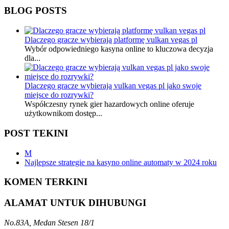
BLOG POSTS
Dlaczego gracze wybierają platformę vulkan vegas pl
Wybór odpowiedniego kasyna online to kluczowa decyzja
dla...
Dlaczego gracze wybierają vulkan vegas pl jako swoje
miejsce do rozrywki?
Współczesny rynek gier hazardowych online oferuje
użytkownikom dostęp...
POST TEKINI
M
Najlepsze strategie na kasyno online automaty w 2024 roku
KOMEN TERKINI
ALAMAT UNTUK DIHUBUNGI
No.83A, Medan Stesen 18/1