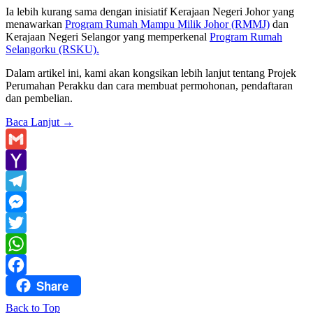
Ia lebih kurang sama dengan inisiatif Kerajaan Negeri Johor yang
menawarkan
Program Rumah Mampu Milik Johor (RMMJ)
dan
Kerajaan Negeri Selangor yang memperkenal
Program Rumah
Selangorku (RSKU).
Dalam artikel ini, kami akan kongsikan lebih lanjut tentang Projek
Perumahan Perakku dan cara membuat permohonan, pendaftaran
dan pembelian.
Baca Lanjut
→
Gmail
Yahoo
Mail
Telegram
Messenger
Twitter
WhatsApp
Share
Facebook
Back to Top