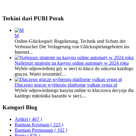
Terkini dari PUBI Perak
M
Online-Glücksspiel: Regulierung, Technik und Schutz der
Verbraucher Die Verlagerung von Glücksspielangeboten ins
Internet...
Najlepsze strategie na kasyno online automaty w 2024 roku
Wybór odpowiedniej gry w sieci to klucz do sukcesu każdego
gracza. Warto zrozumieć...
Dlaczego gracze wybierają platformę vulkan vegas pl
Wybór odpowiedniego kasyna online to kluczowa decyzja dla
każdego miłośnika hazardu w sieci....
Kategori Blog
Artikel
( 467 )
Bantuan Kerajaan
( 223 )
Bantuan Perniagaan
( 102 )
Berita
( 876 )