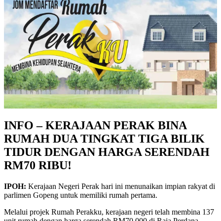
INFO – KERAJAAN PERAK BINA
RUMAH DUA TINGKAT TIGA BILIK
TIDUR DENGAN HARGA SERENDAH
RM70 RIBU!
IPOH:
Kerajaan Negeri Perak hari ini menunaikan impian rakyat di
parlimen Gopeng untuk memiliki rumah pertama.
Melalui projek Rumah Perakku, kerajaan negeri telah membina 137
unit rumah dengan harga serendah RM70,000 di Raia Perdana.