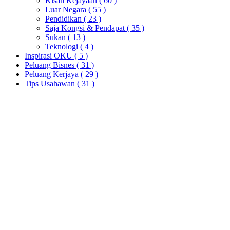
Kisah Kejayaan
( 60 )
Luar Negara
( 55 )
Pendidikan
( 23 )
Saja Kongsi & Pendapat
( 35 )
Sukan
( 13 )
Teknologi
( 4 )
Inspirasi OKU
( 5 )
Peluang Bisnes
( 31 )
Peluang Kerjaya
( 29 )
Tips Usahawan
( 31 )