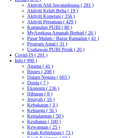
Aktiviti Ahli Jawatankuasa
( 281 )
Aktiviti Kelab Belia
( 19 )
Aktiviti Koperasi
( 356 )
Aktiviti Persatuan
( 429 )
Kumpulan PUBI
( 80 )
MyAngkasa Amanah Berhad
( 26 )
Pasar Malam / Bazar Ramadan
( 41 )
Program Amal
( 31 )
Usahawan PUBI Perak
( 20 )
Covid-19
( 201 )
Info
( 990 )
Agama
( 41 )
Bisnes
( 208 )
Dalam Negara
( 603 )
Dunia
( 7 )
Ekonomi
( 236 )
Hiburan
( 8 )
Jenayah
( 16 )
Kebakaran
( 3 )
Keluarga
( 56 )
Kemalangan
( 50 )
Kesihatan
( 100 )
Kewangan
( 25 )
Kisah Kehidupan
( 73 )