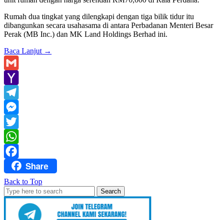
Rumah dua tingkat yang dilengkapi dengan tiga bilik tidur itu
dibangunkan secara usahasama di antara Perbadanan Menteri Besar
Perak (MB Inc.) dan MK Land Holdings Berhad ini.
Baca Lanjut
→
Gmail
Yahoo
Mail
Telegram
Messenger
Twitter
WhatsApp
Share
Facebook
Back to Top
Search
for: