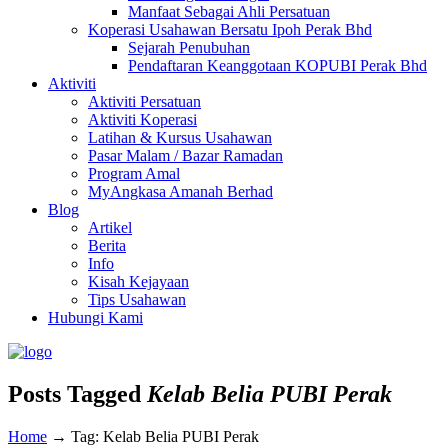
Manfaat Sebagai Ahli Persatuan
Koperasi Usahawan Bersatu Ipoh Perak Bhd
Sejarah Penubuhan
Pendaftaran Keanggotaan KOPUBI Perak Bhd
Aktiviti
Aktiviti Persatuan
Aktiviti Koperasi
Latihan & Kursus Usahawan
Pasar Malam / Bazar Ramadan
Program Amal
MyAngkasa Amanah Berhad
Blog
Artikel
Berita
Info
Kisah Kejayaan
Tips Usahawan
Hubungi Kami
Posts Tagged
Kelab Belia PUBI Perak
Home
→
Tag: Kelab Belia PUBI Perak