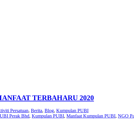
NFAAT TERBAHARU 2020
tiviti Persatuan
,
Berita
,
Blog
,
Kumpulan PUBI
BI Perak Bhd
,
Kumpulan PUBI
,
Manfaat Kumpulan PUBI
,
NGO Pal