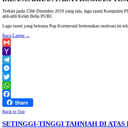
Terkini pada 15hb Disember 2019 yang lalu, lagu rasmi Kumpulan P
ahli-ahli Kelab Belia PUBI.
Lagu rasmi yang beirama Pop Kormersial bertemakan motivasi ini tela
Baca Lanjut
→
Gmail
Yahoo
Mail
Telegram
Messenger
Twitter
WhatsApp
Share
Facebook
Back to Top
SETINGGI-TINGGI TAHNIAH DI ATA