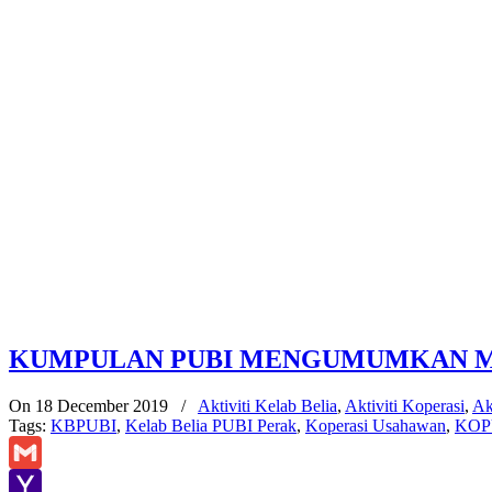
KUMPULAN PUBI MENGUMUMKAN MA
On 18 December 2019
/
Aktiviti Kelab Belia
,
Aktiviti Koperasi
,
Ak
Tags:
KBPUBI
,
Kelab Belia PUBI Perak
,
Koperasi Usahawan
,
KOPU
Gmail