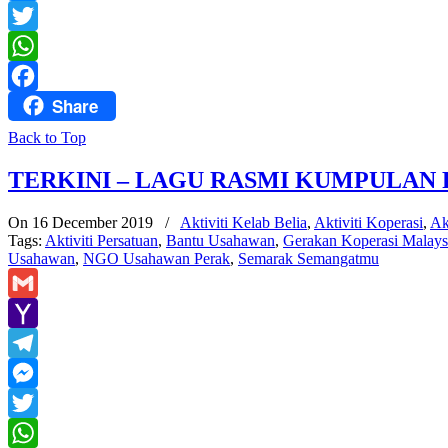
Messenger
Twitter
WhatsApp
Share
Facebook
Back to Top
TERKINI – LAGU RASMI KUMPULAN
On 16 December 2019
/
Aktiviti Kelab Belia
,
Aktiviti Koperasi
,
Ak
Tags:
Aktiviti Persatuan
,
Bantu Usahawan
,
Gerakan Koperasi Malays
Usahawan
,
NGO Usahawan Perak
,
Semarak Semangatmu
Gmail
Yahoo
Mail
Telegram
Messenger
Twitter