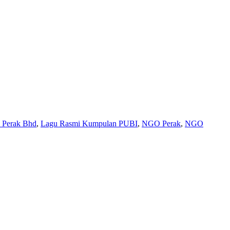
Perak Bhd
,
Lagu Rasmi Kumpulan PUBI
,
NGO Perak
,
NGO