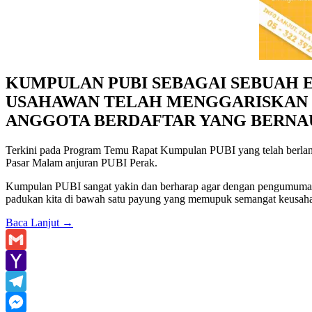
KUMPULAN PUBI SEBAGAI SEBUAH 
USAHAWAN TELAH MENGGARISKAN B
ANGGOTA BERDAFTAR YANG BERNAU
Terkini pada Program Temu Rapat Kumpulan PUBI yang telah berlang
Pasar Malam anjuran PUBI Perak.
Kumpulan PUBI sangat yakin dan berharap agar dengan pengumuman i
padukan kita di bawah satu payung yang memupuk semangat keusaha
Baca Lanjut
→
Gmail
Yahoo
Mail
Telegram