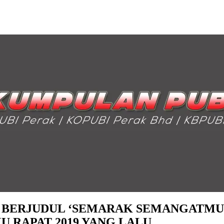
 BERJUDUL ‘SEMARAK SEMANGATMU’
 RAPAT 2019 YANG LALU.