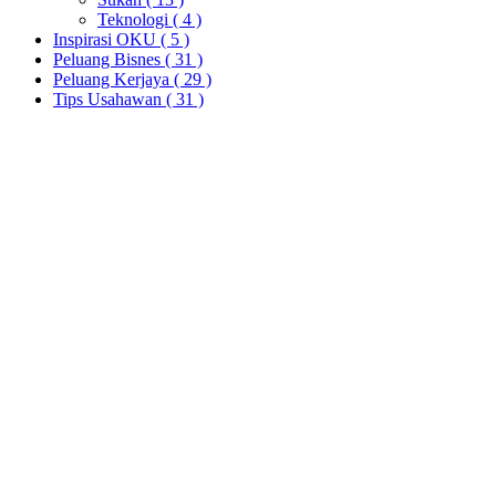
Teknologi
( 4 )
Inspirasi OKU
( 5 )
Peluang Bisnes
( 31 )
Peluang Kerjaya
( 29 )
Tips Usahawan
( 31 )