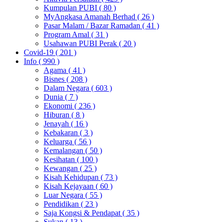
Kumpulan PUBI
( 80 )
MyAngkasa Amanah Berhad
( 26 )
Pasar Malam / Bazar Ramadan
( 41 )
Program Amal
( 31 )
Usahawan PUBI Perak
( 20 )
Covid-19
( 201 )
Info
( 990 )
Agama
( 41 )
Bisnes
( 208 )
Dalam Negara
( 603 )
Dunia
( 7 )
Ekonomi
( 236 )
Hiburan
( 8 )
Jenayah
( 16 )
Kebakaran
( 3 )
Keluarga
( 56 )
Kemalangan
( 50 )
Kesihatan
( 100 )
Kewangan
( 25 )
Kisah Kehidupan
( 73 )
Kisah Kejayaan
( 60 )
Luar Negara
( 55 )
Pendidikan
( 23 )
Saja Kongsi & Pendapat
( 35 )
Sukan
( 13 )