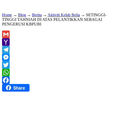
Home
→
Blog
→
Berita
→
Aktiviti Kelab Belia
→
SETINGGI-
TINGGI TAHNIAH DI ATAS PELANTIKKAN SEBAGAI
PENGERUSI KBPUBI
Gmail
Yahoo
Mail
Telegram
Messenger
Twitter
WhatsApp
Share
Facebook