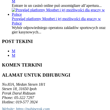
M
Entrare in un casinò online può assomigliare all’apertura...
Przegląd platformy Mostbet i jej możliwości dla graczy w
Polsce
Wybór odpowiedniego operatora zakładów sportowych oraz
gier kasynowych...
POST TEKINI
M
M
KOMEN TERKINI
ALAMAT UNTUK DIHUBUNGI
No.83A, Medan Stesen 18/1
Stesen 18, 31650 Ipoh
Perak Darul Ridzuan
Phone: 05-322 7297
Hotline: 019-577 3924
Website: https://pubiperak.com