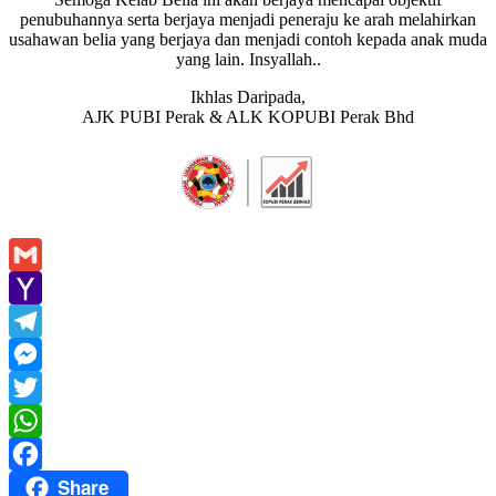
penubuhannya serta berjaya menjadi peneraju ke arah melahirkan
usahawan belia yang berjaya dan menjadi contoh kepada anak muda
yang lain. Insyallah..
Ikhlas Daripada,
AJK PUBI Perak & ALK KOPUBI Perak Bhd
Gmail
Yahoo
Mail
Telegram
Messenger
Twitter
WhatsApp
Share
Facebook