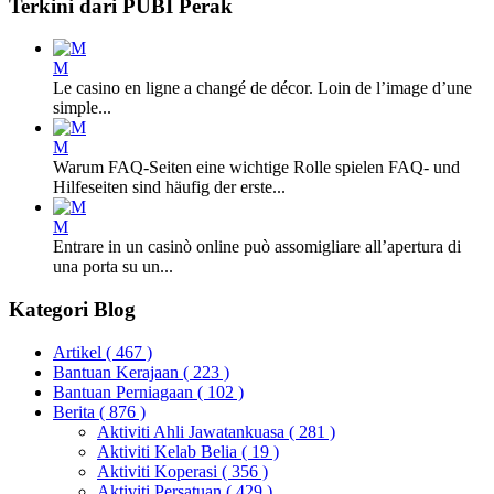
Terkini dari PUBI Perak
M
Le casino en ligne a changé de décor. Loin de l’image d’une
simple...
M
Warum FAQ-Seiten eine wichtige Rolle spielen FAQ- und
Hilfeseiten sind häufig der erste...
M
Entrare in un casinò online può assomigliare all’apertura di
una porta su un...
Kategori Blog
Artikel
( 467 )
Bantuan Kerajaan
( 223 )
Bantuan Perniagaan
( 102 )
Berita
( 876 )
Aktiviti Ahli Jawatankuasa
( 281 )
Aktiviti Kelab Belia
( 19 )
Aktiviti Koperasi
( 356 )
Aktiviti Persatuan
( 429 )