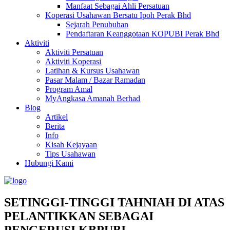
Manfaat Sebagai Ahli Persatuan
Koperasi Usahawan Bersatu Ipoh Perak Bhd
Sejarah Penubuhan
Pendaftaran Keanggotaan KOPUBI Perak Bhd
Aktiviti
Aktiviti Persatuan
Aktiviti Koperasi
Latihan & Kursus Usahawan
Pasar Malam / Bazar Ramadan
Program Amal
MyAngkasa Amanah Berhad
Blog
Artikel
Berita
Info
Kisah Kejayaan
Tips Usahawan
Hubungi Kami
SETINGGI-TINGGI TAHNIAH DI ATAS
PELANTIKKAN SEBAGAI
PENGERUSI KBPUBI