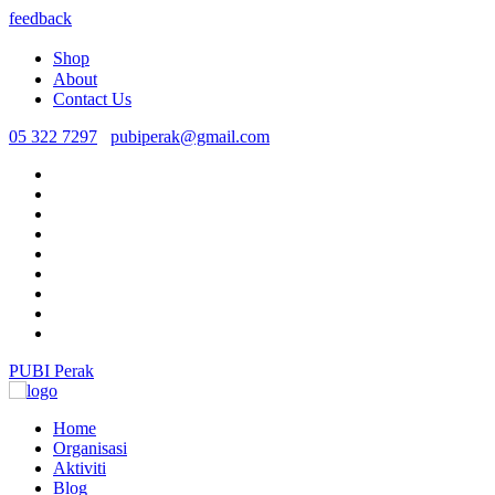
feedback
Shop
About
Contact Us
05 322 7297
pubiperak@gmail.com
PUBI Perak
Home
Organisasi
Aktiviti
Blog