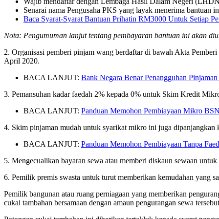
Wajib mendaftar dengan Lembaga Hasil Dalam Negeri (LHDN
Senarai nama Pengusaha PKS yang layak menerima bantuan ini 
Baca Syarat-Syarat Bantuan Prihatin RM3000 Untuk Setiap 
Nota: Pengumuman lanjut tentang pembayaran bantuan ini akan diu
2. Organisasi pemberi pinjam wang berdaftar di bawah Akta Pember
April 2020.
BACA LANJUT:
Bank Negara Benar Penangguhan Pinjaman
3. Pemansuhan kadar faedah 2% kepada 0% untuk Skim Kredit Mikr
BACA LANJUT:
Panduan Memohon Pembiayaan Mikro BSN 
4. Skim pinjaman mudah untuk syarikat mikro ini juga dipanjangk
BACA LANJUT:
Panduan Memohon Pembiayaan Tanpa Faed
5. Mengecualikan bayaran sewa atau memberi diskaun sewaan untuk pe
6. Pemilik premis swasta untuk turut memberikan kemudahan yang 
Pemilik bangunan atau ruang perniagaan yang memberikan penguranga
cukai tambahan bersamaan dengan amaun pengurangan sewa tersebut 