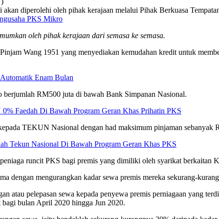
)
akan diperolehi oleh pihak kerajaan melalui Pihak Berkuasa Tempata
Pengusaha PKS Mikro
mumkan oleh pihak kerajaan dari semasa ke semasa.
i Pinjam Wang 1951 yang menyediakan kemudahan kredit untuk member
 Automatik Enam Bulan
o berjumlah RM500 juta di bawah Bank Simpanan Nasional.
0% Faedah Di Bawah Program Geran Khas Prihatin PKS
an kepada TEKUN Nasional dengan had maksimum pinjaman sebanyak RM
ah Tekun Nasional Di Bawah Program Geran Khas PKS
niaga runcit PKS bagi premis yang dimiliki oleh syarikat berkaitan 
sama dengan mengurangkan kadar sewa premis mereka sekurang-kurang
n atau pelepasan sewa kepada penyewa premis perniagaan yang terdiri
bagi bulan April 2020 hingga Jun 2020.