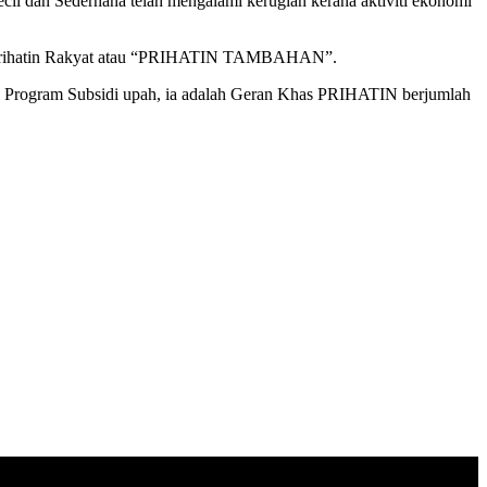
cil dan Sederhana telah mengalami kerugian kerana aktiviti ekonomi
mi Prihatin Rakyat atau “PRIHATIN TAMBAHAN”.
han Program Subsidi upah, ia adalah Geran Khas PRIHATIN berjumlah