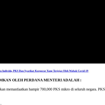
Individu, PKS Dan Syarikat Korporat Yang Terjejas Oleh Wabak Covid-19
MKAN OLEH PERDANA MENTERI ADALAH :
akan memanfaatkan hampir 700,000 PKS mikro di seluruh negara. PKS