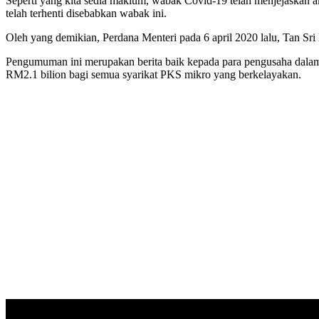
Seperti yang kita sedia maklum, wabak Covid-19 telah menjejaskan a
telah terhenti disebabkan wabak ini.
Oleh yang demikian, Perdana Menteri pada 6 april 2020 lalu, Ta
Pengumuman ini merupakan berita baik kepada para pengusaha dalam 
RM2.1 bilion bagi semua syarikat PKS mikro yang berkelayakan.