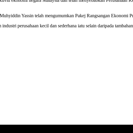
ktiviti ekonomi negara Malaysia dan telah menyebabkan Perusahaan Ke
n Sri Muhyiddin Yassin telah mengumumkan Pakej Rangsangan Ekono
industri perusahaan kecil dan sederhana iatu selain daripada tamba