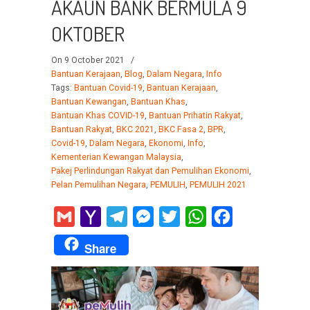
AKAUN BANK BERMULA 9
OKTOBER
On 9 October 2021
/
Bantuan Kerajaan
,
Blog
,
Dalam Negara
,
Info
Tags:
Bantuan Covid-19
,
Bantuan Kerajaan
,
Bantuan Kewangan
,
Bantuan Khas
,
Bantuan Khas COVID-19
,
Bantuan Prihatin Rakyat
,
Bantuan Rakyat
,
BKC 2021
,
BKC Fasa 2
,
BPR
,
Covid-19
,
Dalam Negara
,
Ekonomi
,
Info
,
Kementerian Kewangan Malaysia
,
Pakej Perlindungan Rakyat dan Pemulihan Ekonomi
,
Pelan Pemulihan Negara
,
PEMULIH
,
PEMULIH 2021
Gmail
Yahoo
Telegram
Messenger
Twitter
WhatsApp
Facebook
Mail
Share