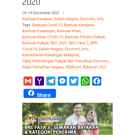
2021)
On 19 December 2021
/
Bantuan Kerajaan
,
Dalam Negara
,
Ekonomi
,
Info
Tags:
Bantuan Covid-19
,
Bantuan Kerajaan
,
Bantuan Kewangan
,
Bantuan Khas
,
Bantuan Khas COVID-19
,
Bantuan Prihatin Rakyat
,
Bantuan Rakyat
,
BKC 2021
,
BKC Fasa 2
,
BPR
,
Covid-19
,
Dalam Negara
,
Ekonomi
,
Info
,
Kementerian Kewangan Malaysia
,
Pakej Perlindungan Rakyat dan Pemulihan Ekonomi
,
Pelan Pemulihan Negara
,
PEMULIH
,
PEMULIH 2021
Gmail
Yahoo
Telegram
Messenger
Twitter
WhatsApp
Facebook
Mail
Share