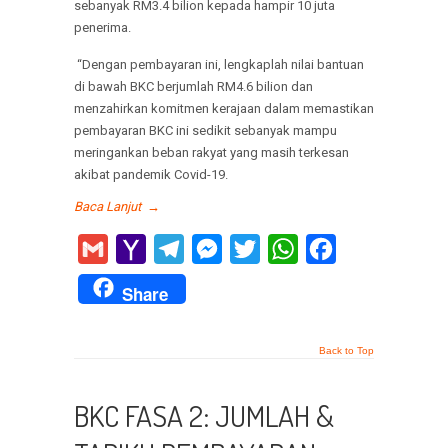
sebanyak RM3.4 bilion kepada hampir 10 juta
penerima.
“Dengan pembayaran ini, lengkaplah nilai bantuan
di bawah BKC berjumlah RM4.6 bilion dan
menzahirkan komitmen kerajaan dalam memastikan
pembayaran BKC ini sedikit sebanyak mampu
meringankan beban rakyat yang masih terkesan
akibat pandemik Covid-19.
Baca Lanjut
→
Gmail
Yahoo
Telegram
Messenger
Twitter
WhatsApp
Facebook
Mail
Share
Back to Top
BKC FASA 2: JUMLAH &