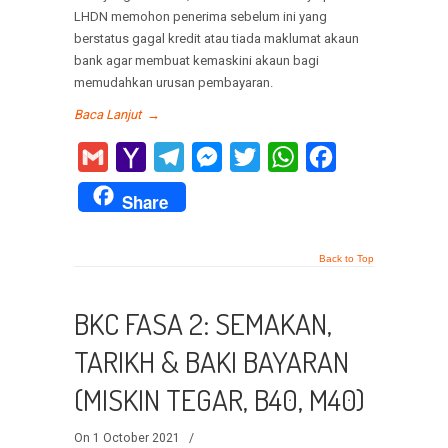
LHDN memohon penerima sebelum ini yang
berstatus gagal kredit atau tiada maklumat akaun
bank agar membuat kemaskini akaun bagi
memudahkan urusan pembayaran.
Baca Lanjut
→
Gmail
Yahoo
Telegram
Messenger
Twitter
WhatsApp
Facebook
Mail
Share
Back to Top
BKC FASA 2: SEMAKAN,
TARIKH & BAKI BAYARAN
(MISKIN TEGAR, B40, M40)
On 1 October 2021
/