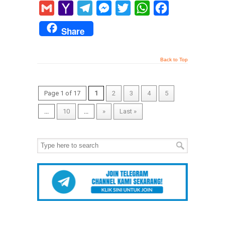
Gmail
Yahoo
Telegram
Messenger
Twitter
WhatsApp
Facebook
Mail
Share
Back to Top
Page 1 of 17
1
2
3
4
5
...
10
...
»
Last »