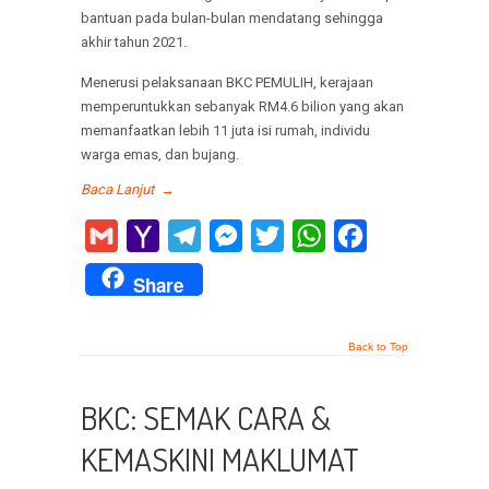
bantuan pada bulan-bulan mendatang sehingga
akhir tahun 2021.
Menerusi pelaksanaan BKC PEMULIH, kerajaan
memperuntukkan sebanyak RM4.6 bilion yang akan
memanfaatkan lebih 11 juta isi rumah, individu
warga emas, dan bujang.
Baca Lanjut
→
Gmail
Yahoo
Telegram
Messenger
Twitter
WhatsApp
Facebook
Mail
Share
Back to Top
BKC: SEMAK CARA &
KEMASKINI MAKLUMAT