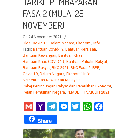
TARIKH PEMBAYARAN
FASA 2 (MULAI 25
NOVEMBER)
On 24 November 2021
/
Blog
,
Covid-19
,
Dalam Negara
,
Ekonomi
,
Info
Tags:
Bantuan Covid-19
,
Bantuan Kerajaan
,
Bantuan Kewangan
,
Bantuan Khas
,
Bantuan Khas COVID-19
,
Bantuan Prihatin Rakyat
,
Bantuan Rakyat
,
BKC 2021
,
BKC Fasa 2
,
BPR
,
Covid-19
,
Dalam Negara
,
Ekonomi
,
Info
,
Kementerian Kewangan Malaysia
,
Pakej Perlindungan Rakyat dan Pemulihan Ekonomi
,
Pelan Pemulihan Negara
,
PEMULIH
,
PEMULIH 2021
Gmail
Yahoo
Telegram
Messenger
Twitter
WhatsApp
Facebook
Mail
Share