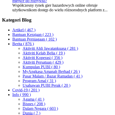
miejsce do rozrywki?
Współczesny rynek gier hazardowych online oferuje
użytkownikom dostęp do wielu różnorodnych platform z...
Kategori Blog
Artikel
( 467 )
Bantuan Kerajaan
( 223 )
Bantuan Perniagaan
( 102 )
Berita
( 876 )
Aktiviti Ahli Jawatankuasa
( 281 )
Aktiviti Kelab Belia
( 19 )
Aktiviti Koperasi
( 356 )
Aktiviti Persatuan
( 429 )
Kumpulan PUBI
( 80 )
MyAngkasa Amanah Berhad
( 26 )
Pasar Malam / Bazar Ramadan
( 41 )
Program Amal
( 31 )
Usahawan PUBI Perak
( 20 )
Covid-19
( 201 )
Info
( 990 )
Agama
( 41 )
Bisnes
( 208 )
Dalam Negara
( 603 )
Dunia
( 7 )