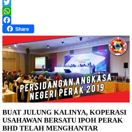
Messenger
Twitter
WhatsApp
Share
Facebook
BUAT JULUNG KALINYA, KOPERASI
USAHAWAN BERSATU IPOH PERAK
BHD TELAH MENGHANTAR