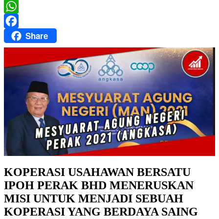
Twitter
WhatsApp
Share
Facebook
KOPERASI USAHAWAN BERSATU
IPOH PERAK BHD MENERUSKAN
MISI UNTUK MENJADI SEBUAH
KOPERASI YANG BERDAYA SAING