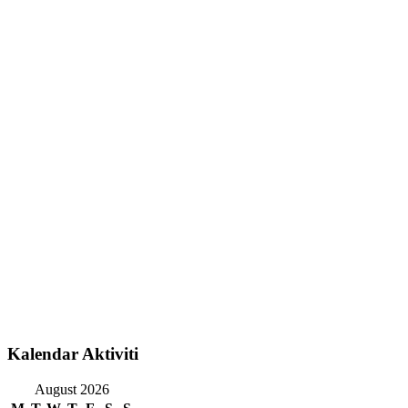
Kalendar Aktiviti
August 2026