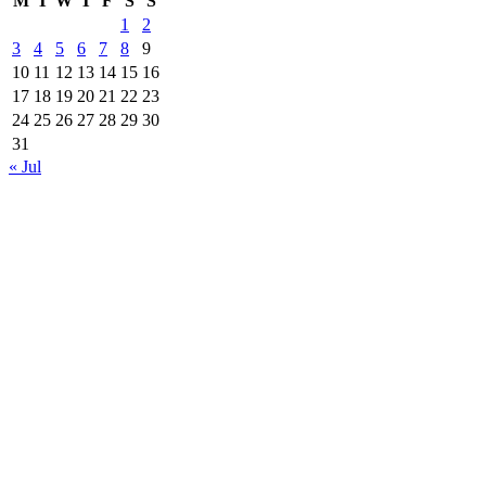
M
T
W
T
F
S
S
1
2
3
4
5
6
7
8
9
10
11
12
13
14
15
16
17
18
19
20
21
22
23
24
25
26
27
28
29
30
31
« Jul