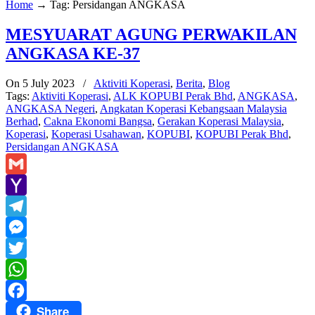
Home
→
Tag: Persidangan ANGKASA
MESYUARAT AGUNG PERWAKILAN
ANGKASA KE-37
On 5 July 2023
/
Aktiviti Koperasi
,
Berita
,
Blog
Tags:
Aktiviti Koperasi
,
ALK KOPUBI Perak Bhd
,
ANGKASA
,
ANGKASA Negeri
,
Angkatan Koperasi Kebangsaan Malaysia
Berhad
,
Cakna Ekonomi Bangsa
,
Gerakan Koperasi Malaysia
,
Koperasi
,
Koperasi Usahawan
,
KOPUBI
,
KOPUBI Perak Bhd
,
Persidangan ANGKASA
Gmail
Yahoo
Mail
Telegram
Messenger
Twitter
WhatsApp
Share
Facebook