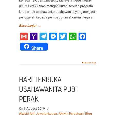
kerjasama Open University Malaysia Negeri Perak
(OUM Perak) akan menganjurkan sebuah program
khas untuk usahawanita-usahawanita yang menjadi
penggerak kepada pembagunan ekonomi negara.
Baca Lanjut
→
Gmail
Yahoo
Telegram
Messenger
Twitter
WhatsApp
Facebook
Mail
Share
Back to Top
HARI TERBUKA
USAHAWANITA PUBI
PERAK
On 6 August 2019
/
Aktiviti Ahli Jawatankuasa
,
Aktiviti Persatuan
,
Blog