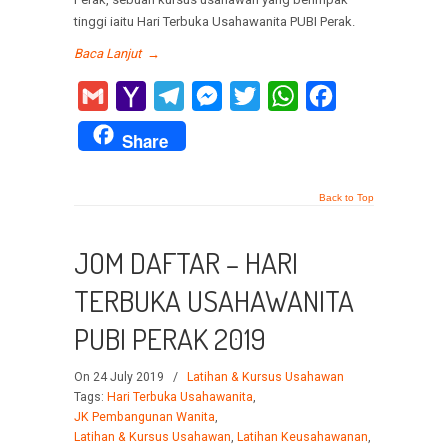
tinggi iaitu Hari Terbuka Usahawanita PUBI Perak.
Baca Lanjut
→
Gmail
Yahoo
Telegram
Messenger
Twitter
WhatsApp
Facebook
Mail
Share
Back to Top
JOM DAFTAR – HARI
TERBUKA USAHAWANITA
PUBI PERAK 2019
On 24 July 2019
/
Latihan & Kursus Usahawan
Tags:
Hari Terbuka Usahawanita
,
JK Pembangunan Wanita
,
Latihan & Kursus Usahawan
,
Latihan Keusahawanan
,