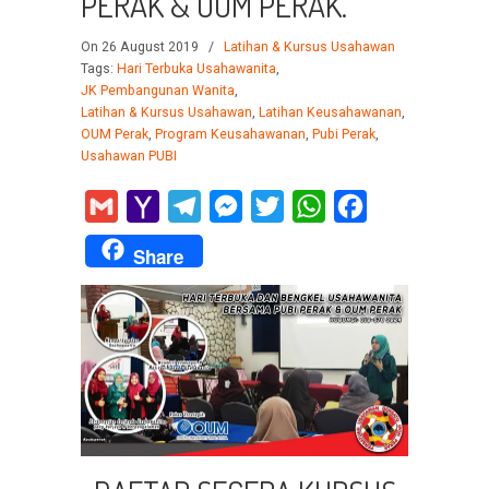
PERAK & OUM PERAK.
On 26 August 2019
/
Latihan & Kursus Usahawan
Tags:
Hari Terbuka Usahawanita
,
JK Pembangunan Wanita
,
Latihan & Kursus Usahawan
,
Latihan Keusahawanan
,
OUM Perak
,
Program Keusahawanan
,
Pubi Perak
,
Usahawan PUBI
Gmail
Yahoo
Telegram
Messenger
Twitter
WhatsApp
Facebook
Mail
Share