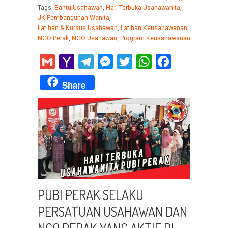
Tags:
Bantu Usahawan
,
Hari Terbuka Usahawanita
,
JK Pembangunan Wanita
,
Latihan & Kursus Usahawan
,
Latihan Keusahawanan
,
NGO Perak
,
NGO Usahawan
,
Program Keusahawanan
Gmail
Yahoo
Telegram
Messenger
Twitter
WhatsApp
Facebook
Mail
Share
PUBI PERAK SELAKU
PERSATUAN USAHAWAN DAN