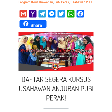
Program Keusahawanan
,
Pubi Perak
,
Usahawan PUBI
Gmail
Yahoo
Telegram
Messenger
Twitter
WhatsApp
Facebook
Mail
Share
DAFTAR SEGERA KURSUS
USAHAWAN ANJURAN PUBI
PERAK!