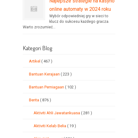
Najlepsze strategie na kasyno
online automaty w 2024 roku
Wybór odpowiedniej gry w sieci to
klucz do sukcesu każdego gracza.
Warto zrozumieć...
Kategori Blog
Artikel
( 467 )
Bantuan Kerajaan
( 223 )
Bantuan Perniagaan
( 102 )
Berita
( 876 )
Aktiviti Ahli Jawatankuasa
( 281 )
Aktiviti Kelab Belia
( 19 )