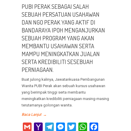
PUBI PERAK SEBAGAI SALAH
SEBUAH PERSATUAN USAHAWAN
DAN NGO PERAK YANG AKTIF DI
BANDARAYA IPOH MENGANJURKAN
SEBUAH PROGRAM YANG AKAN
MEMBANTU USAHAWAN SERTA
MAMPU MENINGKATKAN JUALAN
SERTA KREDIBILITI SESEBUAH
PERNIAGAAN.
Buat julong kalinya, Jawatankuasa Pembangunan
Wanita PUBI Perak akan sebuah kursus usahawan
yang berimpak tinggi serta membantu
meningkatkan kredibiliti perniagaan masing-masing
terutamanya golongan wanita.
Baca Lanjut
→
Gmail
Yahoo
Telegram
Messenger
Twitter
WhatsApp
Facebook