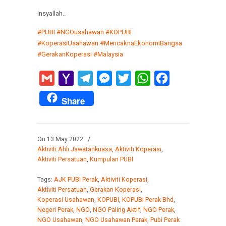
Insyallah..
#PUBI
#NGOusahawan
#KOPUBI
#KoperasiUsahawan
#MencaknaEkonomiBangsa
#GerakanKoperasi
#Malaysia
Gmail
Yahoo
Telegram
Messenger
Twitter
WhatsApp
Facebook
Mail
Share
On 13 May 2022
/
Aktiviti Ahli Jawatankuasa
,
Aktiviti Koperasi
,
Aktiviti Persatuan
,
Kumpulan PUBI
Tags:
AJK PUBI Perak
,
Aktiviti Koperasi
,
Aktiviti Persatuan
,
Gerakan Koperasi
,
Koperasi Usahawan
,
KOPUBI
,
KOPUBI Perak Bhd
,
Negeri Perak
,
NGO
,
NGO Paling Aktif
,
NGO Perak
,
NGO Usahawan
,
NGO Usahawan Perak
,
Pubi Perak