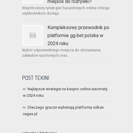
miejsce do rozrywki?
Współczesny rynek gier hazardowych online oferuje
użytkownikom dostęp...
Kompleksowy przewodnik po
platformie gg bet polska w
2024 roku
Wybór odpowiedniego miejsca do obstawiania
zakładów sportowych oraz...
POST TEKINI
Najlepsze strategie na kasyno online automaty
w 2024 roku
Dlaczego gracze wybierają platformę vulkan
vegas pl