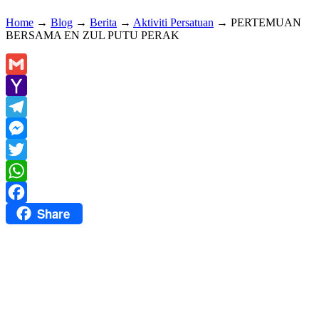
Home
→
Blog
→
Berita
→
Aktiviti Persatuan
→
PERTEMUAN
BERSAMA EN ZUL PUTU PERAK
Gmail
Yahoo
Mail
Telegram
Messenger
Twitter
WhatsApp
Share
Facebook