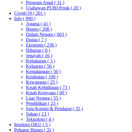
Program Amal
( 31 )
Usahawan PUBI Perak
( 20 )
Covid-19
( 201 )
Info
( 990 )
Agama
( 41 )
Bisnes
( 208 )
Dalam Negara
( 603 )
Dunia
( 7 )
Ekonomi
( 236 )
Hiburan
( 8 )
Jenayah
( 16 )
Kebakaran
( 3 )
Keluarga
( 56 )
Kemalangan
( 50 )
Kesihatan
( 100 )
Kewangan
( 25 )
Kisah Kehidupan
( 73 )
Kisah Kejayaan
( 60 )
Luar Negara
( 55 )
Pendidikan
( 23 )
Saja Kongsi & Pendapat
( 35 )
Sukan
( 13 )
Teknologi
( 4 )
Inspirasi OKU
( 5 )
Peluang Bisnes
( 31 )