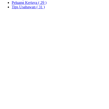
Peluang Kerjaya
( 29 )
Tips Usahawan
( 31 )