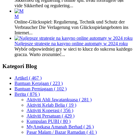
Sikkerhed og regulering i online spil: hvad forbrugere bør
vide Sikkerhed og regulering...
M
Online-Glücksspiel: Regulierung, Technik und Schutz der
Verbraucher Die Verlagerung von Glücksspielangeboten ins
Internet...
Najlepsze strategie na kasyno online automaty w 2024 roku
Wybór odpowiedniej gry w sieci to klucz do sukcesu każdego
gracza. Warto zrozumieć...
Kategori Blog
Artikel
( 467 )
Bantuan Kerajaan
( 223 )
Bantuan Perniagaan
( 102 )
Berita
( 876 )
Aktiviti Ahli Jawatankuasa
( 281 )
Aktiviti Kelab Belia
( 19 )
Aktiviti Koperasi
( 356 )
Aktiviti Persatuan
( 429 )
Kumpulan PUBI
( 80 )
MyAngkasa Amanah Berhad
( 26 )
Pasar Malam / Bazar Ramadan
( 41 )