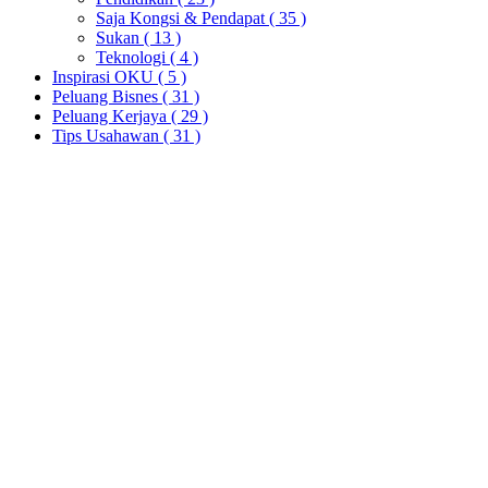
Saja Kongsi & Pendapat
( 35 )
Sukan
( 13 )
Teknologi
( 4 )
Inspirasi OKU
( 5 )
Peluang Bisnes
( 31 )
Peluang Kerjaya
( 29 )
Tips Usahawan
( 31 )