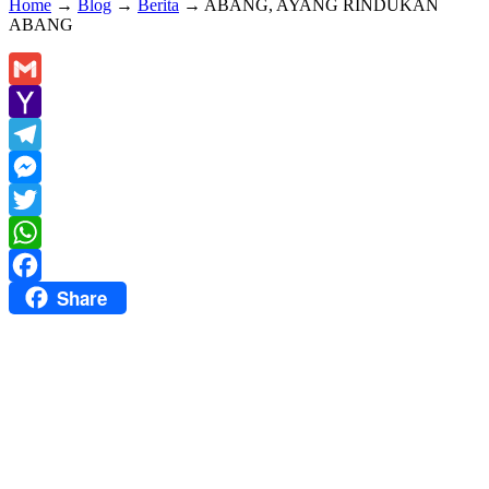
Home
→
Blog
→
Berita
→
ABANG, AYANG RINDUKAN
ABANG
Gmail
Yahoo
Mail
Telegram
Messenger
Twitter
WhatsApp
Share
Facebook