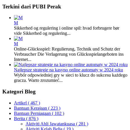
Terkini dari PUBI Perak
M
Sikkerhed og regulering i online spil: hvad forbrugere bør
vide Sikkerhed og regulering...
M
Online-Glücksspiel: Regulierung, Technik und Schutz der
Verbraucher Die Verlagerung von Glücksspielangeboten ins
Internet...
Najlepsze strategie na kasyno online automaty w 2024 roku
Wybór odpowiedniej gry w sieci to klucz do sukcesu każdego
gracza. Warto zrozumieć...
Kategori Blog
Artikel
( 467 )
Bantuan Kerajaan
( 223 )
Bantuan Perniagaan
( 102 )
Berita
( 876 )
Aktiviti Ahli Jawatankuasa
( 281 )
Aktiviti Kelab Belia
( 19 )