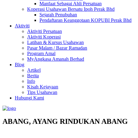
Manfaat Sebagai Ahli Persatuan
Koperasi Usahawan Bersatu Ipoh Perak Bhd
Sejarah Penubuhan
Pendaftaran Keanggotaan KOPUBI Perak Bhd
Aktiviti
Aktiviti Persatuan
Aktiviti Koperasi
Latihan & Kursus Usahawan
Pasar Malam / Bazar Ramadan
Program Amal
MyAngkasa Amanah Berhad
Blog
Artikel
Berita
Info
Kisah Kejayaan
Tips Usahawan
Hubungi Kami
ABANG, AYANG RINDUKAN ABANG