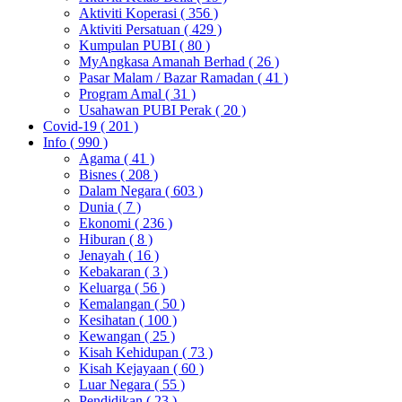
Aktiviti Koperasi
( 356 )
Aktiviti Persatuan
( 429 )
Kumpulan PUBI
( 80 )
MyAngkasa Amanah Berhad
( 26 )
Pasar Malam / Bazar Ramadan
( 41 )
Program Amal
( 31 )
Usahawan PUBI Perak
( 20 )
Covid-19
( 201 )
Info
( 990 )
Agama
( 41 )
Bisnes
( 208 )
Dalam Negara
( 603 )
Dunia
( 7 )
Ekonomi
( 236 )
Hiburan
( 8 )
Jenayah
( 16 )
Kebakaran
( 3 )
Keluarga
( 56 )
Kemalangan
( 50 )
Kesihatan
( 100 )
Kewangan
( 25 )
Kisah Kehidupan
( 73 )
Kisah Kejayaan
( 60 )
Luar Negara
( 55 )
Pendidikan
( 23 )