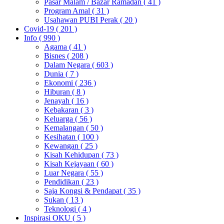
Pasar Malam / Bazar Ramadan
( 41 )
Program Amal
( 31 )
Usahawan PUBI Perak
( 20 )
Covid-19
( 201 )
Info
( 990 )
Agama
( 41 )
Bisnes
( 208 )
Dalam Negara
( 603 )
Dunia
( 7 )
Ekonomi
( 236 )
Hiburan
( 8 )
Jenayah
( 16 )
Kebakaran
( 3 )
Keluarga
( 56 )
Kemalangan
( 50 )
Kesihatan
( 100 )
Kewangan
( 25 )
Kisah Kehidupan
( 73 )
Kisah Kejayaan
( 60 )
Luar Negara
( 55 )
Pendidikan
( 23 )
Saja Kongsi & Pendapat
( 35 )
Sukan
( 13 )
Teknologi
( 4 )
Inspirasi OKU
( 5 )