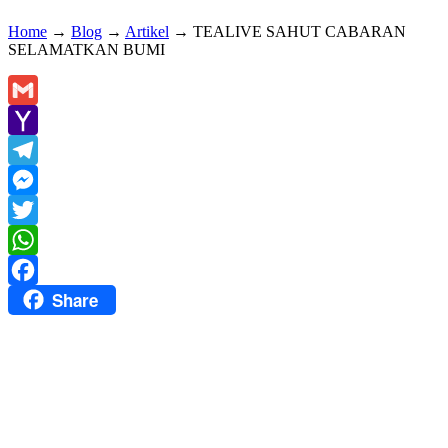
Home
→
Blog
→
Artikel
→
TEALIVE SAHUT CABARAN
SELAMATKAN BUMI
Gmail
Yahoo
Mail
Telegram
Messenger
Twitter
WhatsApp
Share
Facebook