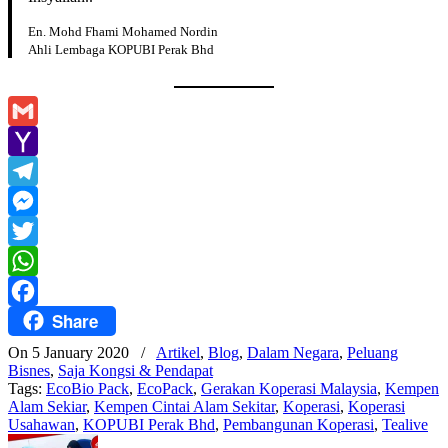
En. Mohd Fhami Mohamed Nordin
Ahli Lembaga KOPUBI Perak Bhd
Gmail
Yahoo
Mail
Telegram
Messenger
Twitter
WhatsApp
Share
Facebook
On 5 January 2020
/
Artikel
,
Blog
,
Dalam Negara
,
Peluang
Bisnes
,
Saja Kongsi & Pendapat
Tags:
EcoBio Pack
,
EcoPack
,
Gerakan Koperasi Malaysia
,
Kempen
Alam Sekiar
,
Kempen Cintai Alam Sekitar
,
Koperasi
,
Koperasi
Usahawan
,
KOPUBI Perak Bhd
,
Pembangunan Koperasi
,
Tealive