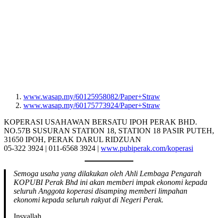
www.wasap.my/60125958082/Paper+Straw
www.wasap.my/60175773924/Paper+Straw
KOPERASI USAHAWAN BERSATU IPOH PERAK BHD.
NO.57B SUSURAN STATION 18, STATION 18 PASIR PUTEH,
31650 IPOH, PERAK DARUL RIDZUAN
05-322 3924 | 011-6568 3924 |
www.pubiperak.com/koperasi
Semoga usaha yang dilakukan oleh Ahli Lembaga Pengarah
KOPUBI Perak Bhd ini akan memberi impak ekonomi kepada
seluruh Anggota koperasi disamping memberi limpahan
ekonomi kepada seluruh rakyat di Negeri Perak.
Insyallah..