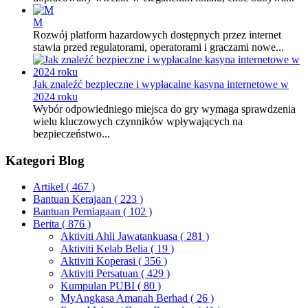
M
Rozwój platform hazardowych dostępnych przez internet
stawia przed regulatorami, operatorami i graczami nowe...
Jak znaleźć bezpieczne i wypłacalne kasyna internetowe w
2024 roku
Wybór odpowiedniego miejsca do gry wymaga sprawdzenia
wielu kluczowych czynników wpływających na
bezpieczeństwo...
Kategori Blog
Artikel
( 467 )
Bantuan Kerajaan
( 223 )
Bantuan Perniagaan
( 102 )
Berita
( 876 )
Aktiviti Ahli Jawatankuasa
( 281 )
Aktiviti Kelab Belia
( 19 )
Aktiviti Koperasi
( 356 )
Aktiviti Persatuan
( 429 )
Kumpulan PUBI
( 80 )
MyAngkasa Amanah Berhad
( 26 )