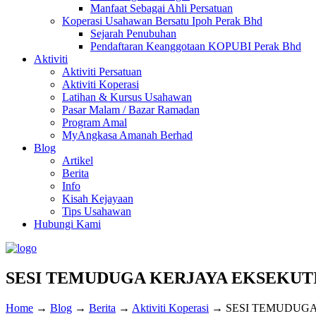
Manfaat Sebagai Ahli Persatuan
Koperasi Usahawan Bersatu Ipoh Perak Bhd
Sejarah Penubuhan
Pendaftaran Keanggotaan KOPUBI Perak Bhd
Aktiviti
Aktiviti Persatuan
Aktiviti Koperasi
Latihan & Kursus Usahawan
Pasar Malam / Bazar Ramadan
Program Amal
MyAngkasa Amanah Berhad
Blog
Artikel
Berita
Info
Kisah Kejayaan
Tips Usahawan
Hubungi Kami
SESI TEMUDUGA KERJAYA EKSEKUT
Home
→
Blog
→
Berita
→
Aktiviti Koperasi
→
SESI TEMUDUGA