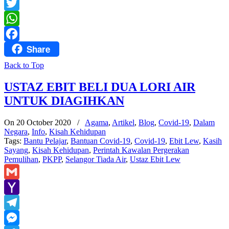
Messenger
Twitter
WhatsApp
Share
Facebook
Back to Top
USTAZ EBIT BELI DUA LORI AIR
UNTUK DIAGIHKAN
On 20 October 2020
/
Agama
,
Artikel
,
Blog
,
Covid-19
,
Dalam
Negara
,
Info
,
Kisah Kehidupan
Tags:
Bantu Pelajar
,
Bantuan Covid-19
,
Covid-19
,
Ebit Lew
,
Kasih
Sayang
,
Kisah Kehidupan
,
Perintah Kawalan Pergerakan
Pemulihan
,
PKPP
,
Selangor Tiada Air
,
Ustaz Ebit Lew
Gmail
Yahoo
Mail
Telegram