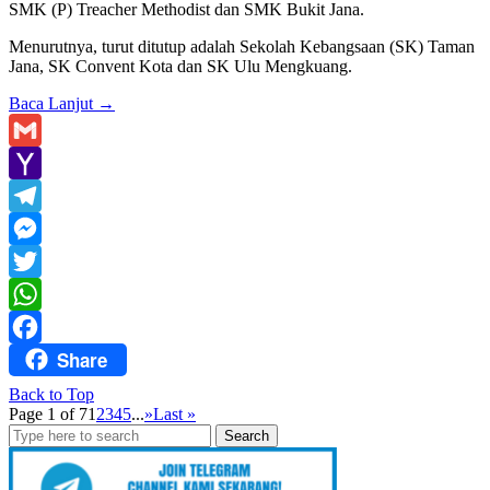
SMK (P) Treacher Methodist dan SMK Bukit Jana.
Menurutnya, turut ditutup adalah Sekolah Kebangsaan (SK) Taman
Jana, SK Convent Kota dan SK Ulu Mengkuang.
Baca Lanjut
→
Gmail
Yahoo
Mail
Telegram
Messenger
Twitter
WhatsApp
Share
Facebook
Back to Top
Page 1 of 7
1
2
3
4
5
...
»
Last »
Search
for: