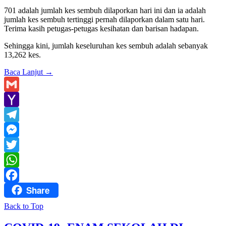
701 adalah jumlah kes sembuh dilaporkan hari ini dan ia adalah
jumlah kes sembuh tertinggi pernah dilaporkan dalam satu hari.
Terima kasih petugas-petugas kesihatan dan barisan hadapan.
Sehingga kini, jumlah keseluruhan kes sembuh adalah sebanyak
13,262 kes.
Baca Lanjut
→
Gmail
Yahoo
Mail
Telegram
Messenger
Twitter
WhatsApp
Share
Facebook
Back to Top