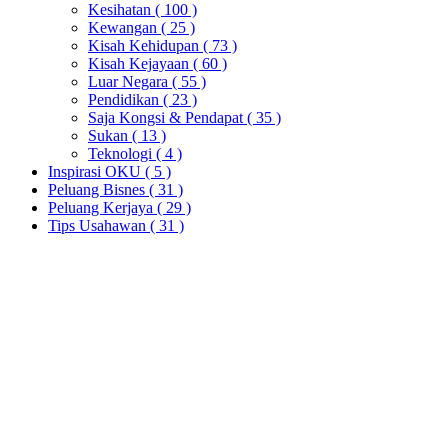
Kesihatan
( 100 )
Kewangan
( 25 )
Kisah Kehidupan
( 73 )
Kisah Kejayaan
( 60 )
Luar Negara
( 55 )
Pendidikan
( 23 )
Saja Kongsi & Pendapat
( 35 )
Sukan
( 13 )
Teknologi
( 4 )
Inspirasi OKU
( 5 )
Peluang Bisnes
( 31 )
Peluang Kerjaya
( 29 )
Tips Usahawan
( 31 )