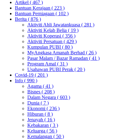
Artikel
( 467 )
Bantuan Kerajaan
( 223 )
Bantuan Perniagaan
( 102 )
Berita
( 876 )
Aktiviti Ahli Jawatankuasa
( 281 )
Aktiviti Kelab Belia
( 19 )
Aktiviti Koperasi
( 356 )
Aktiviti Persatuan
( 429 )
Kumpulan PUBI
( 80 )
MyAngkasa Amanah Berhad
( 26 )
Pasar Malam / Bazar Ramadan
( 41 )
Program Amal
( 31 )
Usahawan PUBI Perak
( 20 )
Covid-19
( 201 )
Info
( 990 )
Agama
( 41 )
Bisnes
( 208 )
Dalam Negara
( 603 )
Dunia
( 7 )
Ekonomi
( 236 )
Hiburan
( 8 )
Jenayah
( 16 )
Kebakaran
( 3 )
Keluarga
( 56 )
Kemalangan
( 50 )