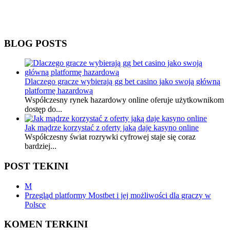
BLOG POSTS
Dlaczego gracze wybierają gg bet casino jako swoją główną
platformę hazardową
Współczesny rynek hazardowy online oferuje użytkownikom
dostęp do...
Jak mądrze korzystać z oferty jaką daje kasyno online
Współczesny świat rozrywki cyfrowej staje się coraz
bardziej...
POST TEKINI
M
Przegląd platformy Mostbet i jej możliwości dla graczy w
Polsce
KOMEN TERKINI