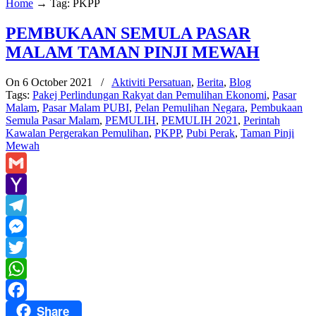
Home
→
Tag: PKPP
PEMBUKAAN SEMULA PASAR
MALAM TAMAN PINJI MEWAH
On 6 October 2021
/
Aktiviti Persatuan
,
Berita
,
Blog
Tags:
Pakej Perlindungan Rakyat dan Pemulihan Ekonomi
,
Pasar
Malam
,
Pasar Malam PUBI
,
Pelan Pemulihan Negara
,
Pembukaan
Semula Pasar Malam
,
PEMULIH
,
PEMULIH 2021
,
Perintah
Kawalan Pergerakan Pemulihan
,
PKPP
,
Pubi Perak
,
Taman Pinji
Mewah
Gmail
Yahoo
Mail
Telegram
Messenger
Twitter
WhatsApp
Share
Facebook