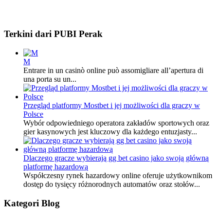
Terkini dari PUBI Perak
M
Entrare in un casinò online può assomigliare all’apertura di
una porta su un...
Przegląd platformy Mostbet i jej możliwości dla graczy w
Polsce
Wybór odpowiedniego operatora zakładów sportowych oraz
gier kasynowych jest kluczowy dla każdego entuzjasty...
Dlaczego gracze wybierają gg bet casino jako swoją główną
platformę hazardową
Współczesny rynek hazardowy online oferuje użytkownikom
dostęp do tysięcy różnorodnych automatów oraz stołów...
Kategori Blog