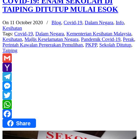
COVID-19: ENAM SEKOLAH DI
TAIPING DITUTUP MULAI ESOK
On 11 October 2020
/
Blog
,
Covid-19
,
Dalam Negara
,
Info
,
Kesihatan
Tags:
Covid-19
,
Dalam Negara
,
Kementerian Kesihatan Malaysia
,
Kesihatan
,
Majlis Keselamatan Negara
,
Pandemik Covid-19
,
Perak
,
Perintah Kawalan Pergerakan Pemulihan
,
PKPP
,
Sekolah Ditutup
,
Taiping
Gmail
Yahoo
Mail
Telegram
Messenger
Twitter
WhatsApp
Share
Facebook