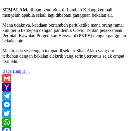
SEMALAM,
ribuan penduduk di Lembah Kelang kembali
mengeluh apabila sekali lagi dibebani gangguan bekalan air.
Mana tidaknya, keadaan bertambah perit ketika mana orang ramai
kini perlu berdepan dengan pandemik Covid-19 dan pelaksanaan
Perintah Kawalan Pergerakan Bersyarat (PKPB) dengan gangguan
bekalan air.
Malah, ada sesetengah tempat di sekitar Shah Alam yang turut
terbeban dengan bekalan elektrik yang sering terputus sejak empat
hari lalu.
Baca Lanjut
→
Gmail
Yahoo
Mail
Telegram
Messenger
Twitter
WhatsApp