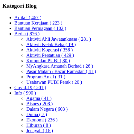
Kategori Blog
Artikel
( 467 )
Bantuan Kerajaan
( 223 )
Bantuan Perniagaan
( 102 )
Berita
( 876 )
Aktiviti Ahli Jawatankuasa
( 281 )
Aktiviti Kelab Belia
( 19 )
Aktiviti Koperasi
( 356 )
Aktiviti Persatuan
( 429 )
Kumpulan PUBI
( 80 )
MyAngkasa Amanah Berhad
( 26 )
Pasar Malam / Bazar Ramadan
( 41 )
Program Amal
( 31 )
Usahawan PUBI Perak
( 20 )
Covid-19
( 201 )
Info
( 990 )
Agama
( 41 )
Bisnes
( 208 )
Dalam Negara
( 603 )
Dunia
( 7 )
Ekonomi
( 236 )
Hiburan
( 8 )
Jenayah
( 16 )