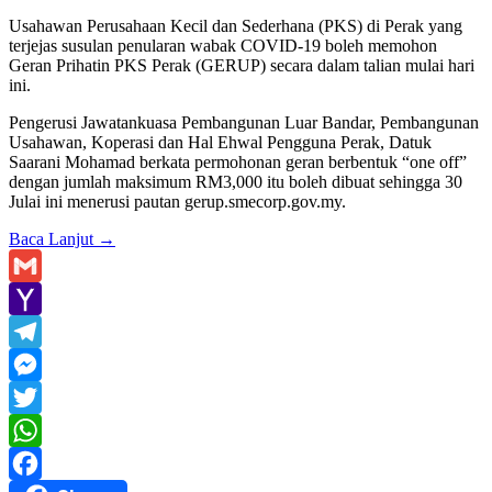
Usahawan Perusahaan Kecil dan Sederhana (PKS) di Perak yang
terjejas susulan penularan wabak COVID-19 boleh memohon
Geran Prihatin PKS Perak (GERUP) secara dalam talian mulai hari
ini.
Pengerusi Jawatankuasa Pembangunan Luar Bandar, Pembangunan
Usahawan, Koperasi dan Hal Ehwal Pengguna Perak, Datuk
Saarani Mohamad berkata permohonan geran berbentuk “one off”
dengan jumlah maksimum RM3,000 itu boleh dibuat sehingga 30
Julai ini menerusi pautan gerup.smecorp.gov.my.
Baca Lanjut
→
Gmail
Yahoo
Mail
Telegram
Messenger
Twitter
WhatsApp