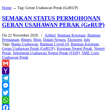
Home
→
Tag: Geran Usahawan Perak (GeRUP)
SEMAKAN STATUS PERMOHONAN
GERAN USAHAWAN PERAK (GeRUP)
On 22 November 2020
/
Artikel
,
Bantuan Kerajaan
,
Bantuan
Perniagaan
,
Bisnes
,
Blog
,
Dalam Negara
,
Ekonomi
,
Info
Tags:
Bantu Usahawan
,
Bantuan Covid-19
,
Bantuan Kerajaan
,
Geran Usahawan Perak (GeRUP)
,
Kerajaan Negeri Perak
,
Negeri
Perak
,
Sekretariat Usahawan Negeri Perak (STeP)
,
SME Corp
,
Usahawan Perak
Gmail
Yahoo
Mail
Telegram
Messenger
Twitter
WhatsApp