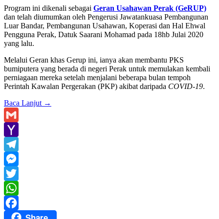
Program ini dikenali sebagai
Geran Usahawan Perak (GeRUP)
dan telah diumumkan oleh Pengerusi Jawatankuasa Pembangunan
Luar Bandar, Pembangunan Usahawan, Koperasi dan Hal Ehwal
Pengguna Perak, Datuk Saarani Mohamad pada 18hb Julai 2020
yang lalu.
Melalui Geran khas Gerup ini, ianya akan membantu PKS
bumiputera yang berada di negeri Perak untuk memulakan kembali
perniagaan mereka setelah menjalani beberapa bulan tempoh
Perintah Kawalan Pergerakan (PKP) akibat daripada
COVID-19
.
Baca Lanjut
→
Gmail
Yahoo
Mail
Telegram
Messenger
Twitter
WhatsApp
Share
Facebook