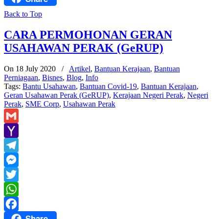
Back to Top
CARA PERMOHONAN GERAN
USAHAWAN PERAK (GeRUP)
On 18 July 2020
/
Artikel
,
Bantuan Kerajaan
,
Bantuan
Perniagaan
,
Bisnes
,
Blog
,
Info
Tags:
Bantu Usahawan
,
Bantuan Covid-19
,
Bantuan Kerajaan
,
Geran Usahawan Perak (GeRUP)
,
Kerajaan Negeri Perak
,
Negeri
Perak
,
SME Corp
,
Usahawan Perak
Gmail
Yahoo
Mail
Telegram
Messenger
Twitter
WhatsApp
Share
Facebook