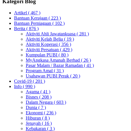
Kategori Blog
Artikel
( 467 )
Bantuan Kerajaan
( 223 )
Bantuan Perniagaan
( 102 )
Berita
( 876 )
Aktiviti Ahli Jawatankuasa
( 281 )
Aktiviti Kelab Belia
( 19 )
Aktiviti Koperasi
( 356 )
Aktiviti Persatuan
( 429 )
Kumpulan PUBI
( 80 )
MyAngkasa Amanah Berhad
( 26 )
Pasar Malam / Bazar Ramadan
( 41 )
Program Amal
( 31 )
Usahawan PUBI Perak
( 20 )
Covid-19
( 201 )
Info
( 990 )
Agama
( 41 )
Bisnes
( 208 )
Dalam Negara
( 603 )
Dunia
( 7 )
Ekonomi
( 236 )
Hiburan
( 8 )
Jenayah
( 16 )
Kebakaran
( 3 )