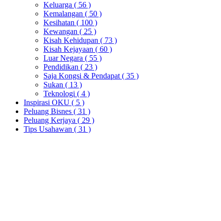
Keluarga
( 56 )
Kemalangan
( 50 )
Kesihatan
( 100 )
Kewangan
( 25 )
Kisah Kehidupan
( 73 )
Kisah Kejayaan
( 60 )
Luar Negara
( 55 )
Pendidikan
( 23 )
Saja Kongsi & Pendapat
( 35 )
Sukan
( 13 )
Teknologi
( 4 )
Inspirasi OKU
( 5 )
Peluang Bisnes
( 31 )
Peluang Kerjaya
( 29 )
Tips Usahawan
( 31 )