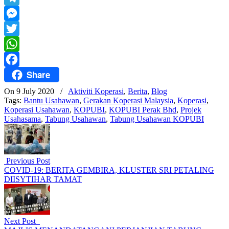
Mail
Telegram
Messenger
Twitter
WhatsApp
Share
Facebook
On 9 July 2020
/
Aktiviti Koperasi
,
Berita
,
Blog
Tags:
Bantu Usahawan
,
Gerakan Koperasi Malaysia
,
Koperasi
,
Koperasi Usahawan
,
KOPUBI
,
KOPUBI Perak Bhd
,
Projek
Usahasama
,
Tabung Usahawan
,
Tabung Usahawan KOPUBI
Previous Post
COVID-19: BERITA GEMBIRA, KLUSTER SRI PETALING
DIISYTIHAR TAMAT
Next Post