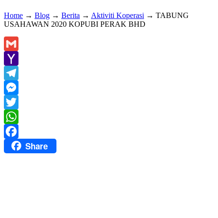
Home
→
Blog
→
Berita
→
Aktiviti Koperasi
→
TABUNG
USAHAWAN 2020 KOPUBI PERAK BHD
Gmail
Yahoo
Mail
Telegram
Messenger
Twitter
WhatsApp
Share
Facebook