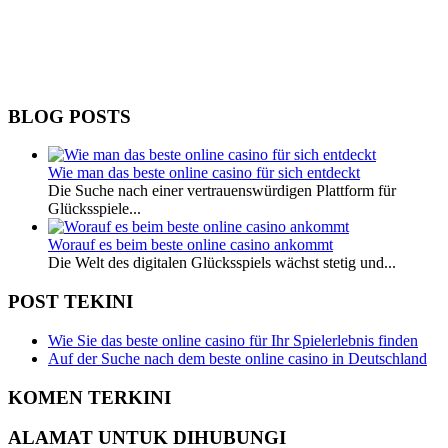
BLOG POSTS
Wie man das beste online casino für sich entdeckt
Die Suche nach einer vertrauenswürdigen Plattform für
Glücksspiele...
Worauf es beim beste online casino ankommt
Die Welt des digitalen Glücksspiels wächst stetig und...
POST TEKINI
Wie Sie das beste online casino für Ihr Spielerlebnis finden
Auf der Suche nach dem beste online casino in Deutschland
KOMEN TERKINI
ALAMAT UNTUK DIHUBUNGI