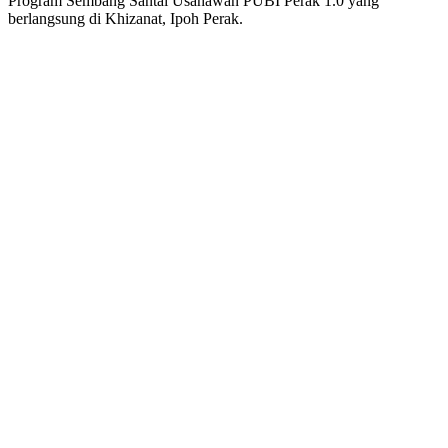
Program Sembang Santai Usahawan PUBI Perak 1.0 yang
berlangsung di Khizanat, Ipoh Perak.