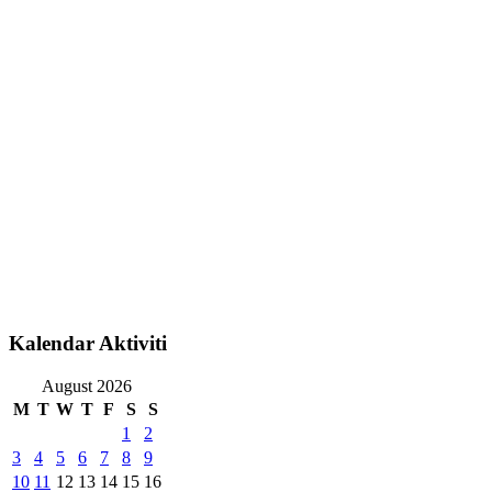
Kalendar Aktiviti
August 2026
M
T
W
T
F
S
S
1
2
3
4
5
6
7
8
9
10
11
12
13
14
15
16