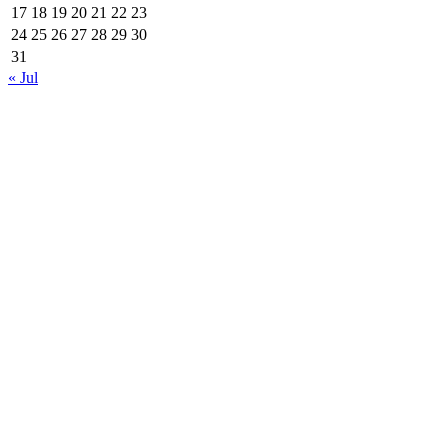
17
18
19
20
21
22
23
24
25
26
27
28
29
30
31
« Jul