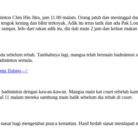
minton Chin Hin Jitra, jam 11.00 malam. Orang jatuh dan meninggal dun
tengok kening dan bibir terkoyak. Adik itu terus tarik dan ada Pak Lo
s sampai. Info dari rakan adik itu, dia dah main 2 jam dan keluar maka
nda sebelum rebah. Tambahnya lagi, mangsa telah bermain badminton s
badminton semula.
inta Tolong –>
in badminton dengan kawan-kawan. Mangsa main kat court sebelah kami
ul 11 malam mereka sambung main balik sebelum dia rebah di court.
h siasat bagi mengetahui punca kematian. Hasil bedah siasat mendapat