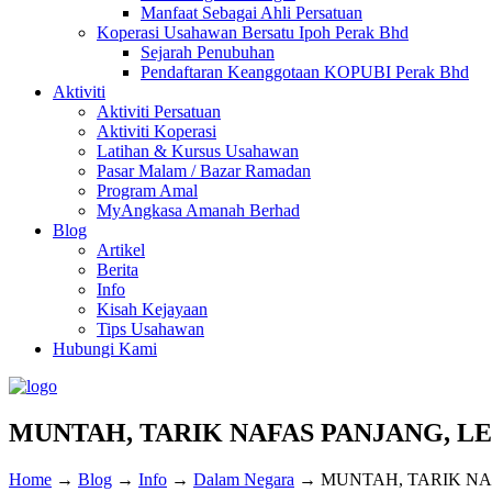
Manfaat Sebagai Ahli Persatuan
Koperasi Usahawan Bersatu Ipoh Perak Bhd
Sejarah Penubuhan
Pendaftaran Keanggotaan KOPUBI Perak Bhd
Aktiviti
Aktiviti Persatuan
Aktiviti Koperasi
Latihan & Kursus Usahawan
Pasar Malam / Bazar Ramadan
Program Amal
MyAngkasa Amanah Berhad
Blog
Artikel
Berita
Info
Kisah Kejayaan
Tips Usahawan
Hubungi Kami
MUNTAH, TARIK NAFAS PANJANG, 
Home
→
Blog
→
Info
→
Dalam Negara
→
MUNTAH, TARIK NA