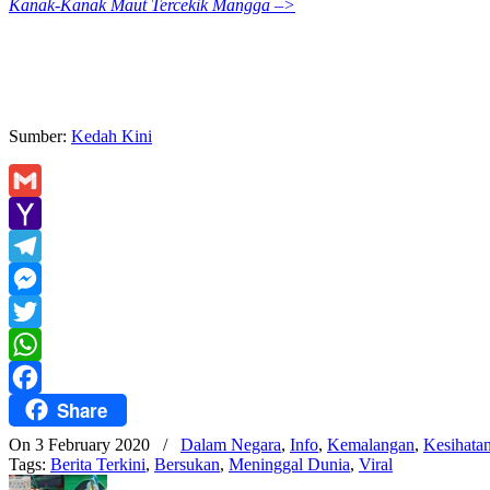
Kanak-Kanak Maut Tercekik Mangga –>
Sumber:
Kedah Kini
Gmail
Yahoo
Mail
Telegram
Messenger
Twitter
WhatsApp
Share
Facebook
On 3 February 2020
/
Dalam Negara
,
Info
,
Kemalangan
,
Kesihata
Tags:
Berita Terkini
,
Bersukan
,
Meninggal Dunia
,
Viral