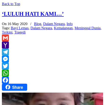
Back to Top
‘LULUH HATI KAMI…’
On 16 May 2020
/
Blog
,
Dalam Negara
,
Info
Tags:
Bayi Lemas
,
Dalam Negara
,
Kemalangan
,
Meninggal Dunia
,
Terkini
,
Tragedi
Gmail
Yahoo
Mail
Telegram
Messenger
Twitter
WhatsApp
Share
Facebook