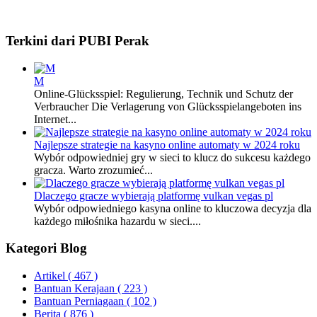
Terkini dari PUBI Perak
M
Online-Glücksspiel: Regulierung, Technik und Schutz der
Verbraucher Die Verlagerung von Glücksspielangeboten ins
Internet...
Najlepsze strategie na kasyno online automaty w 2024 roku
Wybór odpowiedniej gry w sieci to klucz do sukcesu każdego
gracza. Warto zrozumieć...
Dlaczego gracze wybierają platformę vulkan vegas pl
Wybór odpowiedniego kasyna online to kluczowa decyzja dla
każdego miłośnika hazardu w sieci....
Kategori Blog
Artikel
( 467 )
Bantuan Kerajaan
( 223 )
Bantuan Perniagaan
( 102 )
Berita
( 876 )