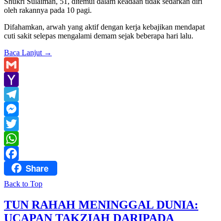
Shukri Sulaiman, 51, ditemui dalam keadaan tidak sedarkan diri
oleh rakannya pada 10 pagi.
Difahamkan, arwah yang aktif dengan kerja kebajikan mendapat
cuti sakit selepas mengalami demam sejak beberapa hari lalu.
Baca Lanjut
→
Gmail
Yahoo
Mail
Telegram
Messenger
Twitter
WhatsApp
Share
Facebook
Back to Top
TUN RAHAH MENINGGAL DUNIA:
UCAPAN TAKZIAH DARIPADA