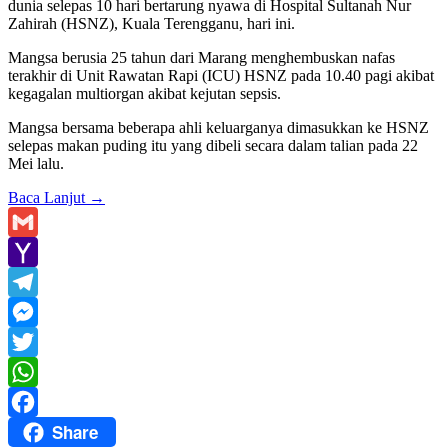
dunia selepas 10 hari bertarung nyawa di Hospital Sultanah Nur
Zahirah (HSNZ), Kuala Terengganu, hari ini.
Mangsa berusia 25 tahun dari Marang menghembuskan nafas
terakhir di Unit Rawatan Rapi (ICU) HSNZ pada 10.40 pagi akibat
kegagalan multiorgan akibat kejutan sepsis.
Mangsa bersama beberapa ahli keluarganya dimasukkan ke HSNZ
selepas makan puding itu yang dibeli secara dalam talian pada 22
Mei lalu.
Baca Lanjut
→
Gmail
Yahoo
Mail
Telegram
Messenger
Twitter
WhatsApp
Share
Facebook