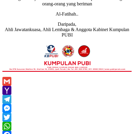
orang-orang yang beriman
Al-Fatihah..
Daripada,
Ahli Jawatankuasa, Ahli Lembaga & Anggota Kabinet Kumpulan
PUBI
Gmail
Yahoo
Mail
Telegram
Messenger
Twitter