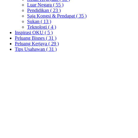
Luar Negara
( 55 )
Pendidikan
( 23 )
Saja Kongsi & Pendapat
( 35 )
Sukan
( 13 )
Teknologi
( 4 )
Inspirasi OKU
( 5 )
Peluang Bisnes
( 31 )
Peluang Kerjaya
( 29 )
Tips Usahawan
( 31 )