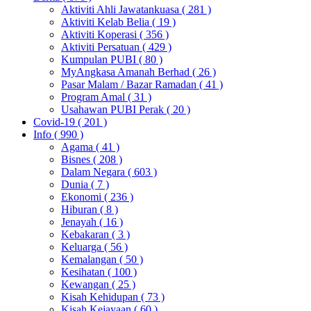
Aktiviti Ahli Jawatankuasa
( 281 )
Aktiviti Kelab Belia
( 19 )
Aktiviti Koperasi
( 356 )
Aktiviti Persatuan
( 429 )
Kumpulan PUBI
( 80 )
MyAngkasa Amanah Berhad
( 26 )
Pasar Malam / Bazar Ramadan
( 41 )
Program Amal
( 31 )
Usahawan PUBI Perak
( 20 )
Covid-19
( 201 )
Info
( 990 )
Agama
( 41 )
Bisnes
( 208 )
Dalam Negara
( 603 )
Dunia
( 7 )
Ekonomi
( 236 )
Hiburan
( 8 )
Jenayah
( 16 )
Kebakaran
( 3 )
Keluarga
( 56 )
Kemalangan
( 50 )
Kesihatan
( 100 )
Kewangan
( 25 )
Kisah Kehidupan
( 73 )
Kisah Kejayaan
( 60 )