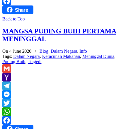
WhatsApp
Share
Facebook
Back to Top
MANGSA PUDING BUIH PERTAMA
MENINGGAL
On 4 June 2020
/
Blog
,
Dalam Negara
,
Info
Tags:
Dalam Negara
,
Keracunan Makanan
,
Meninggal Dunia
,
Puding Buih
,
Tragedi
Gmail
Yahoo
Mail
Telegram
Messenger
Twitter
WhatsApp
Share
Facebook