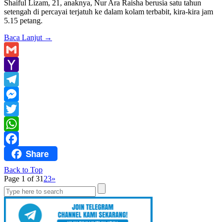
Shaiful Lizam, 21, anaknya, Nur Ara Raisha berusia satu tahun
setengah di percayai terjatuh ke dalam kolam terbabit, kira-kira jam
5.15 petang.
Baca Lanjut
→
Gmail
Yahoo
Mail
Telegram
Messenger
Twitter
WhatsApp
Share
Facebook
Back to Top
Page 1 of 3
1
2
3
»
Search
for: