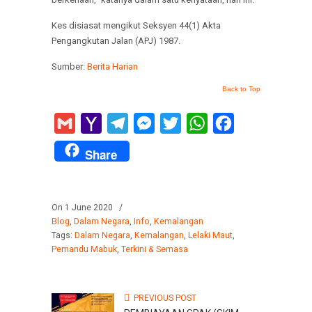
Kes disiasat mengikut Seksyen 44(1) Akta
Pengangkutan Jalan (APJ) 1987.
Sumber:
Berita Harian
Back to Top
Gmail
Yahoo
Telegram
Messenger
Twitter
WhatsApp
Facebook
Mail
Share
On 1 June 2020
/
Blog
,
Dalam Negara
,
Info
,
Kemalangan
Tags:
Dalam Negara
,
Kemalangan
,
Lelaki Maut
,
Pemandu Mabuk
,
Terkini & Semasa
PREVIOUS POST