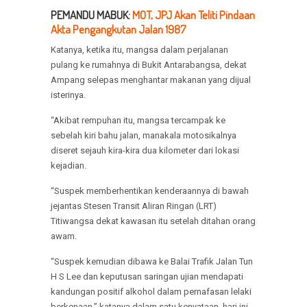
PEMANDU MABUK:
MOT, JPJ Akan Teliti Pindaan
Akta Pengangkutan Jalan 1987
Katanya, ketika itu, mangsa dalam perjalanan
pulang ke rumahnya di Bukit Antarabangsa, dekat
Ampang selepas menghantar makanan yang dijual
isterinya.
“Akibat rempuhan itu, mangsa tercampak ke
sebelah kiri bahu jalan, manakala motosikalnya
diseret sejauh kira-kira dua kilometer dari lokasi
kejadian.
“Suspek memberhentikan kenderaannya di bawah
jejantas Stesen Transit Aliran Ringan (LRT)
Titiwangsa dekat kawasan itu setelah ditahan orang
awam.
“Suspek kemudian dibawa ke Balai Trafik Jalan Tun
H S Lee dan keputusan saringan ujian mendapati
kandungan positif alkohol dalam pernafasan lelaki
berkenaan,” katanya dalam satu kenyataan, hari ini.