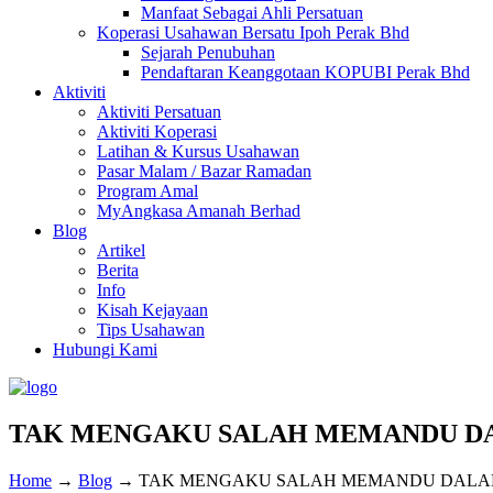
Manfaat Sebagai Ahli Persatuan
Koperasi Usahawan Bersatu Ipoh Perak Bhd
Sejarah Penubuhan
Pendaftaran Keanggotaan KOPUBI Perak Bhd
Aktiviti
Aktiviti Persatuan
Aktiviti Koperasi
Latihan & Kursus Usahawan
Pasar Malam / Bazar Ramadan
Program Amal
MyAngkasa Amanah Berhad
Blog
Artikel
Berita
Info
Kisah Kejayaan
Tips Usahawan
Hubungi Kami
TAK MENGAKU SALAH MEMANDU D
Home
→
Blog
→
TAK MENGAKU SALAH MEMANDU DAL