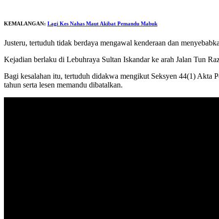
KEMALANGAN:
Lagi Kes Nahas Maut Akibat Pemandu Mabuk
Justeru, tertuduh tidak berdaya mengawal kenderaan dan menyeba
Kejadian berlaku di Lebuhraya Sultan Iskandar ke arah Jalan Tun Raza
Bagi kesalahan itu, tertuduh didakwa mengikut Seksyen 44(1) Akta
tahun serta lesen memandu dibatalkan.