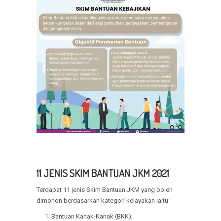
11 JENIS SKIM BANTUAN JKM 2021
Terdapat 11 jenis Skim Bantuan JKM yang boleh
dimohon berdasarkan kategori kelayakan iaitu:
Bantuan Kanak-Kanak (BKK);