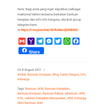
Nota: Bagi anda yang ingin dapatkan pelbagai
maklumat terkini terutama berkaitan bantuan
kerajaan dan info-info berguna, sila ikuti group
telegram kami
di
https://t.me/joinchat/VkYkA8svZj3WB3hD
Gmail
Yahoo
Telegram
Messenger
Twitter
WhatsApp
Facebook
Mail
Share
On 8 August 2021
/
Artikel
,
Bantuan Kerajaan
,
Blog
,
Dalam Negara
,
Info
,
Keluarga
Tags:
Bantuan JKM
,
Bantuan Kebajikan
,
Bantuan Kerajaan
,
Bantuan Rakyat
,
eBantuan JKM
,
Info
,
Jabatan Kebajikan Masyarakat
,
JKM
,
Keluarga
,
Skim Bantuan JKM