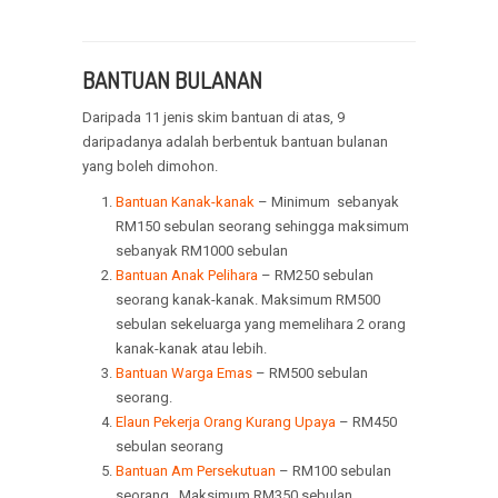
BANTUAN BULANAN
Daripada 11 jenis skim bantuan di atas, 9
daripadanya adalah berbentuk bantuan bulanan
yang boleh dimohon.
Bantuan Kanak-kanak
– Minimum sebanyak
RM150 sebulan seorang sehingga maksimum
sebanyak RM1000 sebulan
Bantuan Anak Pelihara
– RM250 sebulan
seorang kanak-kanak. Maksimum RM500
sebulan sekeluarga yang memelihara 2 orang
kanak-kanak atau lebih.
Bantuan Warga Emas
– RM500 sebulan
seorang.
Elaun Pekerja Orang Kurang Upaya
– RM450
sebulan seorang
Bantuan Am Persekutuan
– RM100 sebulan
seorang. Maksimum RM350 sebulan