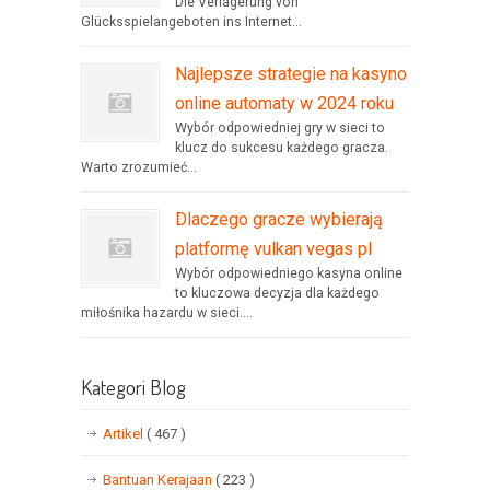
Die Verlagerung von
Glücksspielangeboten ins Internet...
Najlepsze strategie na kasyno
online automaty w 2024 roku
Wybór odpowiedniej gry w sieci to
klucz do sukcesu każdego gracza.
Warto zrozumieć...
Dlaczego gracze wybierają
platformę vulkan vegas pl
Wybór odpowiedniego kasyna online
to kluczowa decyzja dla każdego
miłośnika hazardu w sieci....
Kategori Blog
Artikel
( 467 )
Bantuan Kerajaan
( 223 )