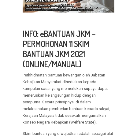
INFO: eBANTUAN JKM –
PERMOHONAN 11 SKIM
BANTUAN JKM 2021
(ONLINE/MANUAL)
Perkhidmatan bantuan kewangan oleh Jabatan
Kebajikan Masyarakat disediakan kepada
kumpulan sasar yang memerlukan supaya dapat
meneruskan kelangsungan hidup dengan
sempurna. Secara prinsipnya, di dalam
melaksanakan pemberian bantuan kepada rakyat,
Kerajaan Malaysia tidak sesekali mengamalkan
konsep Negara Kebajikan (Welfare State).
Skim bantuan yang diwujudkan adalah sebagai alat