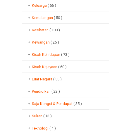
Keluarga
( 56 )
Kemalangan
( 50 )
Kesihatan
( 100 )
Kewangan
( 25 )
Kisah Kehidupan
( 73 )
Kisah Kejayaan
( 60 )
Luar Negara
( 55 )
Pendidikan
( 23 )
Saja Kongsi & Pendapat
( 35 )
Sukan
( 13 )
Teknologi
( 4 )