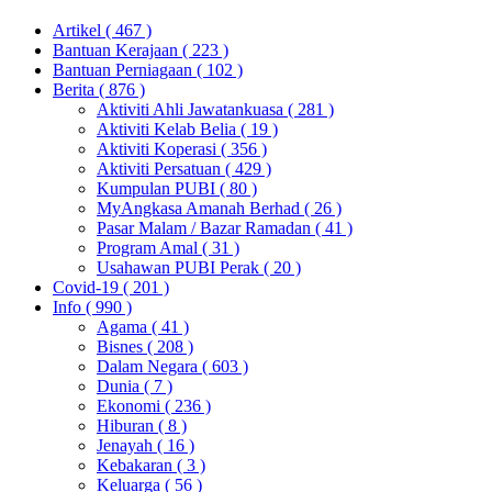
Artikel
( 467 )
Bantuan Kerajaan
( 223 )
Bantuan Perniagaan
( 102 )
Berita
( 876 )
Aktiviti Ahli Jawatankuasa
( 281 )
Aktiviti Kelab Belia
( 19 )
Aktiviti Koperasi
( 356 )
Aktiviti Persatuan
( 429 )
Kumpulan PUBI
( 80 )
MyAngkasa Amanah Berhad
( 26 )
Pasar Malam / Bazar Ramadan
( 41 )
Program Amal
( 31 )
Usahawan PUBI Perak
( 20 )
Covid-19
( 201 )
Info
( 990 )
Agama
( 41 )
Bisnes
( 208 )
Dalam Negara
( 603 )
Dunia
( 7 )
Ekonomi
( 236 )
Hiburan
( 8 )
Jenayah
( 16 )
Kebakaran
( 3 )
Keluarga
( 56 )