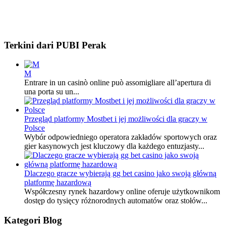
Terkini dari PUBI Perak
M
Entrare in un casinò online può assomigliare all’apertura di
una porta su un...
Przegląd platformy Mostbet i jej możliwości dla graczy w
Polsce
Wybór odpowiedniego operatora zakładów sportowych oraz
gier kasynowych jest kluczowy dla każdego entuzjasty...
Dlaczego gracze wybierają gg bet casino jako swoją główną
platformę hazardową
Współczesny rynek hazardowy online oferuje użytkownikom
dostęp do tysięcy różnorodnych automatów oraz stołów...
Kategori Blog