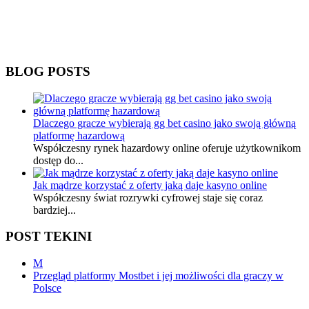
BLOG POSTS
Dlaczego gracze wybierają gg bet casino jako swoją główną
platformę hazardową
Współczesny rynek hazardowy online oferuje użytkownikom
dostęp do...
Jak mądrze korzystać z oferty jaką daje kasyno online
Współczesny świat rozrywki cyfrowej staje się coraz
bardziej...
POST TEKINI
M
Przegląd platformy Mostbet i jej możliwości dla graczy w
Polsce