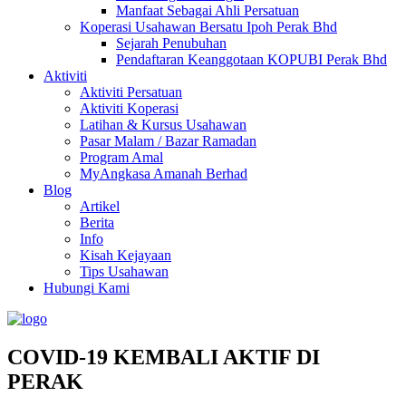
Manfaat Sebagai Ahli Persatuan
Koperasi Usahawan Bersatu Ipoh Perak Bhd
Sejarah Penubuhan
Pendaftaran Keanggotaan KOPUBI Perak Bhd
Aktiviti
Aktiviti Persatuan
Aktiviti Koperasi
Latihan & Kursus Usahawan
Pasar Malam / Bazar Ramadan
Program Amal
MyAngkasa Amanah Berhad
Blog
Artikel
Berita
Info
Kisah Kejayaan
Tips Usahawan
Hubungi Kami
COVID-19 KEMBALI AKTIF DI
PERAK