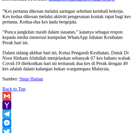
“Kes pertama dikesan melalui saringan sebelum kembali bekerja.
Kes kedua dikesan melalui aktiviti pengesanan kontak rapat bagi kes
pertama. Kedua-dua kes tiada bergejala.
“Punca jangkitan masih dalam siasatan,” katanya sebagai respon
kepada media menerusi kumpulan WhatsApp Jabatan Kesihatan
Perak hari ini.
Dalam sidang akhbar hari ini, Ketua Pengarah Kesihatan, Datuk Dr
Noor Hisham Abdullah menjelaskan sebanyak 67 kes baharu wabak
Covid-19 direkodkan hari ini termasuk dua kes di Perak dengan 49
kes adalah dalam kalangan bukan warganegara Malaysia.
Sumber:
Sinar Harian
Back to Top
Gmail
Yahoo
Mail
Telegram
Messenger