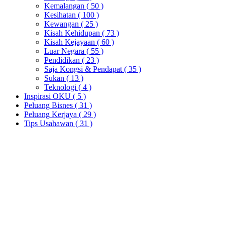
Kemalangan
( 50 )
Kesihatan
( 100 )
Kewangan
( 25 )
Kisah Kehidupan
( 73 )
Kisah Kejayaan
( 60 )
Luar Negara
( 55 )
Pendidikan
( 23 )
Saja Kongsi & Pendapat
( 35 )
Sukan
( 13 )
Teknologi
( 4 )
Inspirasi OKU
( 5 )
Peluang Bisnes
( 31 )
Peluang Kerjaya
( 29 )
Tips Usahawan
( 31 )