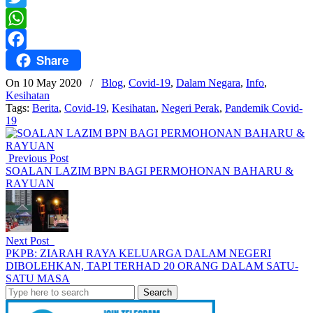
Twitter
WhatsApp
Share
Facebook
On 10 May 2020
/
Blog
,
Covid-19
,
Dalam Negara
,
Info
,
Kesihatan
Tags:
Berita
,
Covid-19
,
Kesihatan
,
Negeri Perak
,
Pandemik Covid-
19
Previous Post
SOALAN LAZIM BPN BAGI PERMOHONAN BAHARU &
RAYUAN
Next Post
PKPB: ZIARAH RAYA KELUARGA DALAM NEGERI
DIBOLEHKAN, TAPI TERHAD 20 ORANG DALAM SATU-
SATU MASA
Search
for: