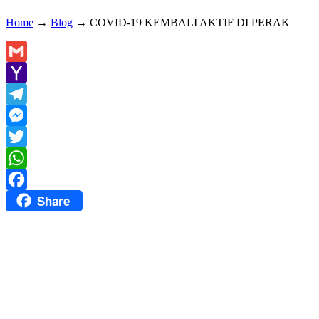
Home
→
Blog
→
COVID-19 KEMBALI AKTIF DI PERAK
Gmail
Yahoo
Mail
Telegram
Messenger
Twitter
WhatsApp
Share
Facebook