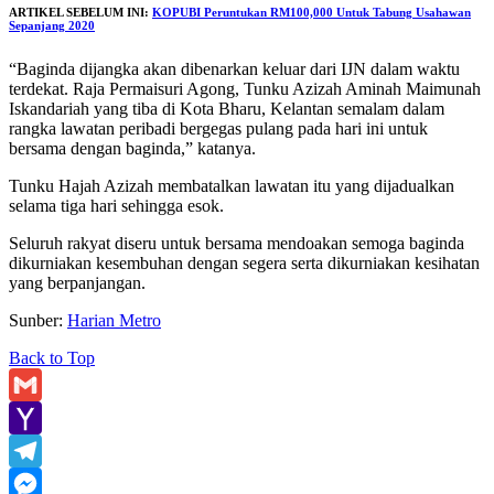
ARTIKEL SEBELUM INI:
KOPUBI Peruntukan RM100,000 Untuk Tabung Usahawan
Sepanjang 2020
“Baginda dijangka akan dibenarkan keluar dari IJN dalam waktu
terdekat. Raja Permaisuri Agong, Tunku Azizah Aminah Maimunah
Iskandariah yang tiba di Kota Bharu, Kelantan semalam dalam
rangka lawatan peribadi bergegas pulang pada hari ini untuk
bersama dengan baginda,” katanya.
Tunku Hajah Azizah membatalkan lawatan itu yang dijadualkan
selama tiga hari sehingga esok.
Seluruh rakyat diseru untuk bersama mendoakan semoga baginda
dikurniakan kesembuhan dengan segera serta dikurniakan kesihatan
yang berpanjangan.
Sunber:
Harian Metro
Back to Top
Gmail
Yahoo
Mail
Telegram