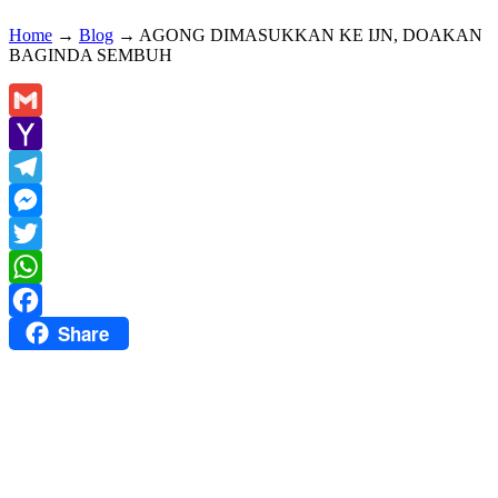
Home
→
Blog
→
AGONG DIMASUKKAN KE IJN, DOAKAN
BAGINDA SEMBUH
Gmail
Yahoo
Mail
Telegram
Messenger
Twitter
WhatsApp
Share
Facebook