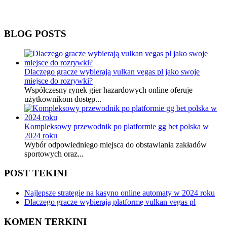
BLOG POSTS
Dlaczego gracze wybierają vulkan vegas pl jako swoje
miejsce do rozrywki?
Współczesny rynek gier hazardowych online oferuje
użytkownikom dostęp...
Kompleksowy przewodnik po platformie gg bet polska w
2024 roku
Wybór odpowiedniego miejsca do obstawiania zakładów
sportowych oraz...
POST TEKINI
Najlepsze strategie na kasyno online automaty w 2024 roku
Dlaczego gracze wybierają platformę vulkan vegas pl
KOMEN TERKINI