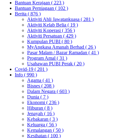
Bantuan Kerajaan
( 223 )
Bantuan Perniagaan
( 102 )
Berita
( 876 )
Aktiviti Ahli Jawatankuasa
( 281 )
Aktiviti Kelab Belia
( 19 )
Aktiviti Koperasi
( 356 )
Aktiviti Persatuan
( 429 )
Kumpulan PUBI
( 80 )
MyAngkasa Amanah Berhad
( 26 )
Pasar Malam / Bazar Ramadan
( 41 )
Program Amal
( 31 )
Usahawan PUBI Perak
( 20 )
Covid-19
( 201 )
Info
( 990 )
Agama
( 41 )
Bisnes
( 208 )
Dalam Negara
( 603 )
Dunia
( 7 )
Ekonomi
( 236 )
Hiburan
( 8 )
Jenayah
( 16 )
Kebakaran
( 3 )
Keluarga
( 56 )
Kemalangan
( 50 )
Kesihatan
( 100 )