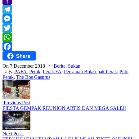
Yahoo
Mail
Telegram
Messenger
Twitter
WhatsApp
Share
Facebook
On 7 December 2018
/
Berita
,
Sukan
Tags:
PAFA
,
Perak
,
Perak FA
,
Persatuan Bolasepak Perak
,
Pubi
Perak
,
The Bos Gasurus
Previous Post
FIESTA GEMPAK REUNION ARTIS DAN MEGA SALE!!
Next Post