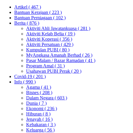
Artikel
( 467 )
Bantuan Kerajaan
( 223 )
Bantuan Perniagaan
( 102 )
Berita
( 876 )
Aktiviti Ahli Jawatankuasa
( 281 )
Aktiviti Kelab Belia
( 19 )
Aktiviti Koperasi
( 356 )
Aktiviti Persatuan
( 429 )
Kumpulan PUBI
( 80 )
MyAngkasa Amanah Berhad
( 26 )
Pasar Malam / Bazar Ramadan
( 41 )
Program Amal
( 31 )
Usahawan PUBI Perak
( 20 )
Covid-19
( 201 )
Info
( 990 )
Agama
( 41 )
Bisnes
( 208 )
Dalam Negara
( 603 )
Dunia
( 7 )
Ekonomi
( 236 )
Hiburan
( 8 )
Jenayah
( 16 )
Kebakaran
( 3 )
Keluarga
( 56 )