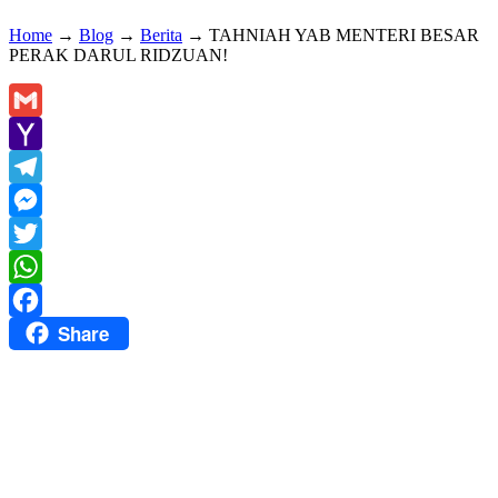
Home
→
Blog
→
Berita
→
TAHNIAH YAB MENTERI BESAR
PERAK DARUL RIDZUAN!
Gmail
Yahoo
Mail
Telegram
Messenger
Twitter
WhatsApp
Share
Facebook