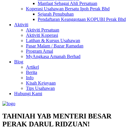
Manfaat Sebagai Ahli Persatuan
Koperasi Usahawan Bersatu Ipoh Perak Bhd
Sejarah Penubuhan
Pendaftaran Keanggotaan KOPUBI Perak Bhd
Aktiviti
Aktiviti Persatuan
Aktiviti Koperasi
Latihan & Kursus Usahawan
Pasar Malam / Bazar Ramadan
Program Amal
MyAngkasa Amanah Berhad
Blog
Artikel
Berita
Info
Kisah Kejayaan
Tips Usahawan
Hubungi Kami
TAHNIAH YAB MENTERI BESAR
PERAK DARUL RIDZUAN!