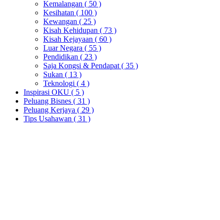
Kemalangan
( 50 )
Kesihatan
( 100 )
Kewangan
( 25 )
Kisah Kehidupan
( 73 )
Kisah Kejayaan
( 60 )
Luar Negara
( 55 )
Pendidikan
( 23 )
Saja Kongsi & Pendapat
( 35 )
Sukan
( 13 )
Teknologi
( 4 )
Inspirasi OKU
( 5 )
Peluang Bisnes
( 31 )
Peluang Kerjaya
( 29 )
Tips Usahawan
( 31 )