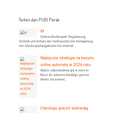
Terkini dari PUBI Perak
M
Online-Glücksspiel: Regulierung,
Technik und Schutz der Verbraucher Die Verlagerung
von Glücksspielangeboten ins Internet...
Najlepsze strategie na kasyno
online automaty w 2024 roku
Wybór odpowiedniej gry w sieci to
klucz do sukcesu każdego gracza.
Warto zrozumieć...
Dlaczego gracze wybierają