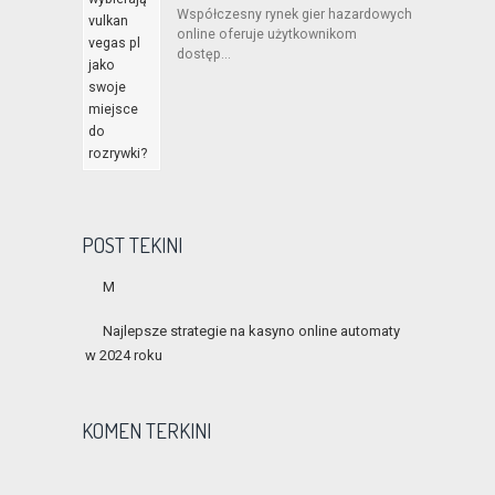
Współczesny rynek gier hazardowych
online oferuje użytkownikom
dostęp...
POST TEKINI
M
Najlepsze strategie na kasyno online automaty
w 2024 roku
KOMEN TERKINI