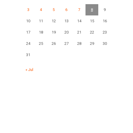
3
4
5
6
7
8
9
10
11
12
13
14
15
16
17
18
19
20
21
22
23
24
25
26
27
28
29
30
31
« Jul