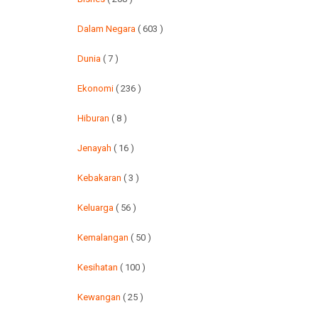
Dalam Negara
( 603 )
Dunia
( 7 )
Ekonomi
( 236 )
Hiburan
( 8 )
Jenayah
( 16 )
Kebakaran
( 3 )
Keluarga
( 56 )
Kemalangan
( 50 )
Kesihatan
( 100 )
Kewangan
( 25 )