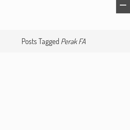
Posts Tagged
Perak FA