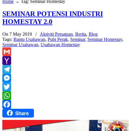
Home
→
Tag: Seminar Homestay
SEMINAR POTENSI INDUSTRI
HOMESTAY 2.0
On 7 May 2019
/
Aktiviti Persatuan
,
Berita
,
Blog
Tags:
Bantu Usahawan
,
Pubi Perak
,
Seminar
,
Seminar Homestay
,
Seminar Usahawan
,
Usahawan Homestay
Gmail
Yahoo
Mail
Telegram
Messenger
Twitter
WhatsApp
Share
Facebook