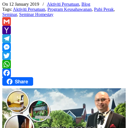
On 12 January 2019
/
Aktiviti Persatuan
,
Blog
Tags:
Aktiviti Persatuan
,
Program Keusahawanan
,
Pubi Perak
,
Seminar
,
Seminar Homestay
Gmail
Yahoo
Mail
Telegram
Messenger
Twitter
WhatsApp
Share
Facebook