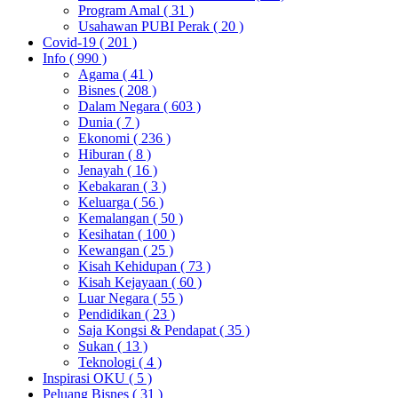
Program Amal
( 31 )
Usahawan PUBI Perak
( 20 )
Covid-19
( 201 )
Info
( 990 )
Agama
( 41 )
Bisnes
( 208 )
Dalam Negara
( 603 )
Dunia
( 7 )
Ekonomi
( 236 )
Hiburan
( 8 )
Jenayah
( 16 )
Kebakaran
( 3 )
Keluarga
( 56 )
Kemalangan
( 50 )
Kesihatan
( 100 )
Kewangan
( 25 )
Kisah Kehidupan
( 73 )
Kisah Kejayaan
( 60 )
Luar Negara
( 55 )
Pendidikan
( 23 )
Saja Kongsi & Pendapat
( 35 )
Sukan
( 13 )
Teknologi
( 4 )
Inspirasi OKU
( 5 )
Peluang Bisnes
( 31 )