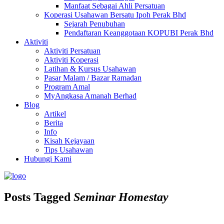
Manfaat Sebagai Ahli Persatuan
Koperasi Usahawan Bersatu Ipoh Perak Bhd
Sejarah Penubuhan
Pendaftaran Keanggotaan KOPUBI Perak Bhd
Aktiviti
Aktiviti Persatuan
Aktiviti Koperasi
Latihan & Kursus Usahawan
Pasar Malam / Bazar Ramadan
Program Amal
MyAngkasa Amanah Berhad
Blog
Artikel
Berita
Info
Kisah Kejayaan
Tips Usahawan
Hubungi Kami
Posts Tagged
Seminar Homestay