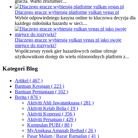
gracza. Warto zrozumieć...
Dlaczego gracze wybierają platformę vulkan vegas pl
Wybór odpowiedniego kasyna online to kluczowa decyzja dla
każdego miłośnika hazardu w sieci....
Dlaczego gracze wybierają vulkan vegas pl jako swoje
miejsce do rozrywki?
Współczesny rynek gier hazardowych online oferuje
użytkownikom dostęp do wielu różnorodnych platform z...
Kategori Blog
Artikel
( 467 )
Bantuan Kerajaan
( 223 )
Bantuan Perniagaan
( 102 )
Berita
( 876 )
Aktiviti Ahli Jawatankuasa
( 281 )
Aktiviti Kelab Belia
( 19 )
Aktiviti Koperasi
( 356 )
Aktiviti Persatuan
( 429 )
Kumpulan PUBI
( 80 )
MyAngkasa Amanah Berhad
( 26 )
Pasar Malam / Bazar Ramadan
( 41 )