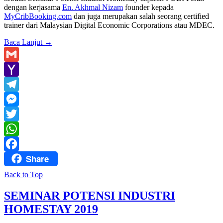
dengan kerjasama
En. Akhmal Nizam
founder kepada
MyCribBooking.com
dan juga merupakan salah seorang certified
trainer dari Malaysian Digital Economic Corporations atau MDEC.
Baca Lanjut
→
Gmail
Yahoo
Mail
Telegram
Messenger
Twitter
WhatsApp
Share
Facebook
Back to Top
SEMINAR POTENSI INDUSTRI
HOMESTAY 2019