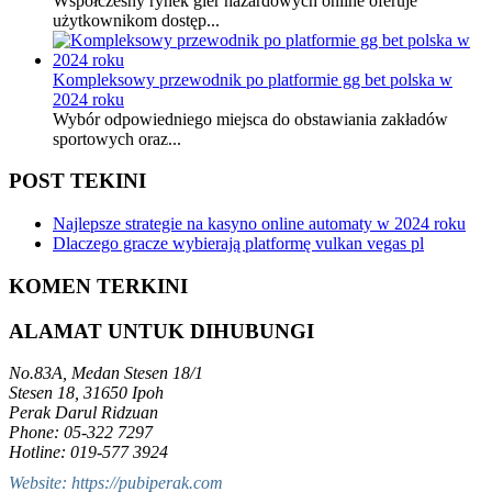
Współczesny rynek gier hazardowych online oferuje
użytkownikom dostęp...
Kompleksowy przewodnik po platformie gg bet polska w
2024 roku
Wybór odpowiedniego miejsca do obstawiania zakładów
sportowych oraz...
POST TEKINI
Najlepsze strategie na kasyno online automaty w 2024 roku
Dlaczego gracze wybierają platformę vulkan vegas pl
KOMEN TERKINI
ALAMAT UNTUK DIHUBUNGI
No.83A, Medan Stesen 18/1
Stesen 18, 31650 Ipoh
Perak Darul Ridzuan
Phone: 05-322 7297
Hotline: 019-577 3924
Website: https://pubiperak.com