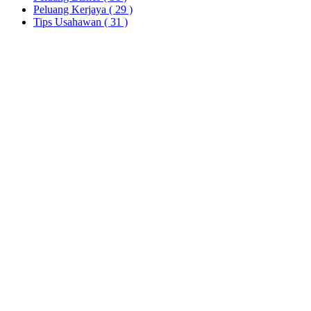
Peluang Kerjaya
( 29 )
Tips Usahawan
( 31 )