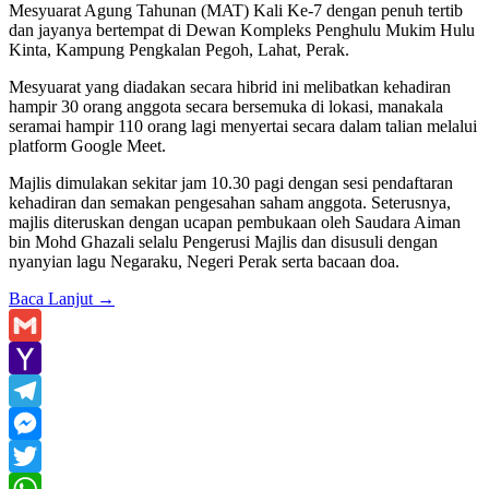
Mesyuarat Agung Tahunan (MAT) Kali Ke-7 dengan penuh tertib
dan jayanya bertempat di Dewan Kompleks Penghulu Mukim Hulu
Kinta, Kampung Pengkalan Pegoh, Lahat, Perak.
Mesyuarat yang diadakan secara hibrid ini melibatkan kehadiran
hampir 30 orang anggota secara bersemuka di lokasi, manakala
seramai hampir 110 orang lagi menyertai secara dalam talian melalui
platform Google Meet.
Majlis dimulakan sekitar jam 10.30 pagi dengan sesi pendaftaran
kehadiran dan semakan pengesahan saham anggota. Seterusnya,
majlis diteruskan dengan ucapan pembukaan oleh Saudara Aiman
bin Mohd Ghazali selalu Pengerusi Majlis dan disusuli dengan
nyanyian lagu Negaraku, Negeri Perak serta bacaan doa.
Baca Lanjut
→
Gmail
Yahoo
Mail
Telegram
Messenger
Twitter