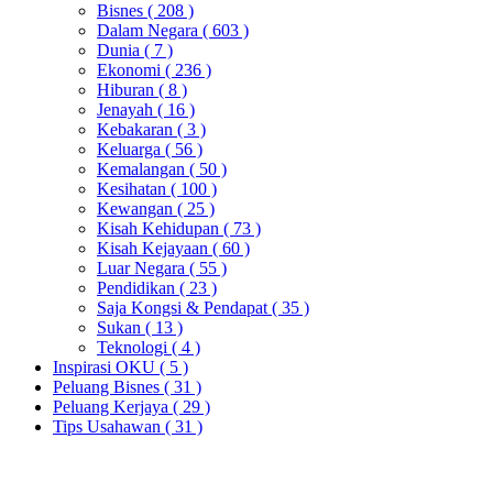
Bisnes
( 208 )
Dalam Negara
( 603 )
Dunia
( 7 )
Ekonomi
( 236 )
Hiburan
( 8 )
Jenayah
( 16 )
Kebakaran
( 3 )
Keluarga
( 56 )
Kemalangan
( 50 )
Kesihatan
( 100 )
Kewangan
( 25 )
Kisah Kehidupan
( 73 )
Kisah Kejayaan
( 60 )
Luar Negara
( 55 )
Pendidikan
( 23 )
Saja Kongsi & Pendapat
( 35 )
Sukan
( 13 )
Teknologi
( 4 )
Inspirasi OKU
( 5 )
Peluang Bisnes
( 31 )
Peluang Kerjaya
( 29 )
Tips Usahawan
( 31 )