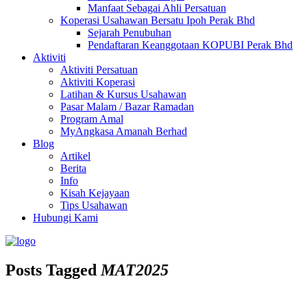
Manfaat Sebagai Ahli Persatuan
Koperasi Usahawan Bersatu Ipoh Perak Bhd
Sejarah Penubuhan
Pendaftaran Keanggotaan KOPUBI Perak Bhd
Aktiviti
Aktiviti Persatuan
Aktiviti Koperasi
Latihan & Kursus Usahawan
Pasar Malam / Bazar Ramadan
Program Amal
MyAngkasa Amanah Berhad
Blog
Artikel
Berita
Info
Kisah Kejayaan
Tips Usahawan
Hubungi Kami
Posts Tagged
MAT2025