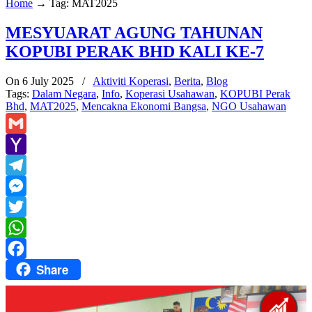
Home
→
Tag: MAT2025
MESYUARAT AGUNG TAHUNAN
KOPUBI PERAK BHD KALI KE-7
On 6 July 2025
/
Aktiviti Koperasi
,
Berita
,
Blog
Tags:
Dalam Negara
,
Info
,
Koperasi Usahawan
,
KOPUBI Perak
Bhd
,
MAT2025
,
Mencakna Ekonomi Bangsa
,
NGO Usahawan
Gmail
Yahoo
Mail
Telegram
Messenger
Twitter
WhatsApp
Share
Facebook