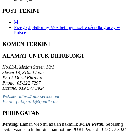
POST TEKINI
M
Przegląd platformy Mostbet i jej możliwości dla graczy w
Polsce
KOMEN TERKINI
ALAMAT UNTUK DIHUBUNGI
No.83A, Medan Stesen 18/1
Stesen 18, 31650 Ipoh
Perak Darul Ridzuan
Phone: 05-322 7297
Hotline: 019-577 3924
Website: https://pubiperak.com
Email: pubiperak@gmail.com
PERINGATAN
Penting
: Laman web ini adalah hakmilik
PUBI Perak.
Sebarang
pertanyaan sila hubungi talian hotline PUBI Perak di 019-577 3924.