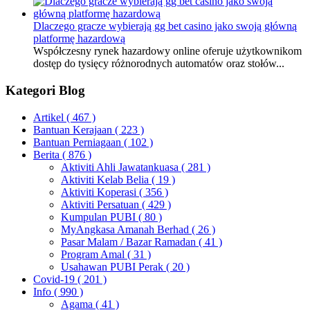
Dlaczego gracze wybierają gg bet casino jako swoją główną
platformę hazardową
Współczesny rynek hazardowy online oferuje użytkownikom
dostęp do tysięcy różnorodnych automatów oraz stołów...
Kategori Blog
Artikel
( 467 )
Bantuan Kerajaan
( 223 )
Bantuan Perniagaan
( 102 )
Berita
( 876 )
Aktiviti Ahli Jawatankuasa
( 281 )
Aktiviti Kelab Belia
( 19 )
Aktiviti Koperasi
( 356 )
Aktiviti Persatuan
( 429 )
Kumpulan PUBI
( 80 )
MyAngkasa Amanah Berhad
( 26 )
Pasar Malam / Bazar Ramadan
( 41 )
Program Amal
( 31 )
Usahawan PUBI Perak
( 20 )
Covid-19
( 201 )
Info
( 990 )
Agama
( 41 )