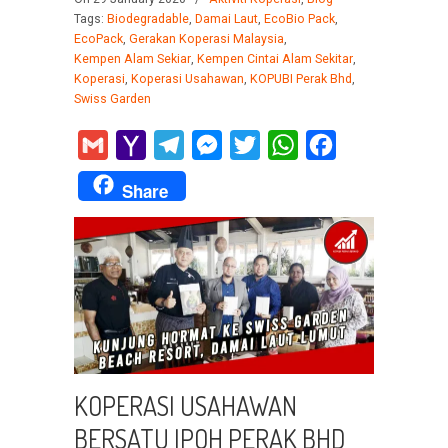
Tags:
Biodegradable
,
Damai Laut
,
EcoBio Pack
,
EcoPack
,
Gerakan Koperasi Malaysia
,
Kempen Alam Sekiar
,
Kempen Cintai Alam Sekitar
,
Koperasi
,
Koperasi Usahawan
,
KOPUBI Perak Bhd
,
Swiss Garden
Gmail
Yahoo
Telegram
Messenger
Twitter
WhatsApp
Facebook
Mail
Share
KOPERASI USAHAWAN
BERSATU IPOH PERAK BHD