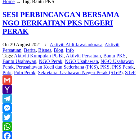
Home
→
Tag: Bantu PKS
SESI PERBINCANGAN BERSAMA
NGO BERKAITAN PKS NEGERI
PERAK
On 29 August 2021
/
Aktiviti Ahli Jawatankuasa
,
Aktiviti
Persatuan
,
Berita
,
Bisnes
,
Blog
,
Info
Tags:
Aktiviti Kumpulan PUBI
,
Aktiviti Persatuan
,
Bantu PKS
,
Bantu Usahawan
,
NGO Perak
,
NGO Usahawan
,
NGO Usahawan
Perak
,
Perusahawan Kecil dan Sederhana (PKS)
,
PKS
,
PKS Perak
,
Pubi
,
Pubi Perak
,
Sekretariat Usahawan Negeri Perak (STeP)
,
STeP
Gmail
Yahoo
Mail
Telegram
Messenger
Twitter
WhatsApp