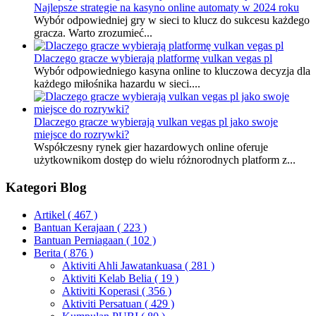
Najlepsze strategie na kasyno online automaty w 2024 roku
Wybór odpowiedniej gry w sieci to klucz do sukcesu każdego
gracza. Warto zrozumieć...
Dlaczego gracze wybierają platformę vulkan vegas pl
Wybór odpowiedniego kasyna online to kluczowa decyzja dla
każdego miłośnika hazardu w sieci....
Dlaczego gracze wybierają vulkan vegas pl jako swoje
miejsce do rozrywki?
Współczesny rynek gier hazardowych online oferuje
użytkownikom dostęp do wielu różnorodnych platform z...
Kategori Blog
Artikel
( 467 )
Bantuan Kerajaan
( 223 )
Bantuan Perniagaan
( 102 )
Berita
( 876 )
Aktiviti Ahli Jawatankuasa
( 281 )
Aktiviti Kelab Belia
( 19 )
Aktiviti Koperasi
( 356 )
Aktiviti Persatuan
( 429 )