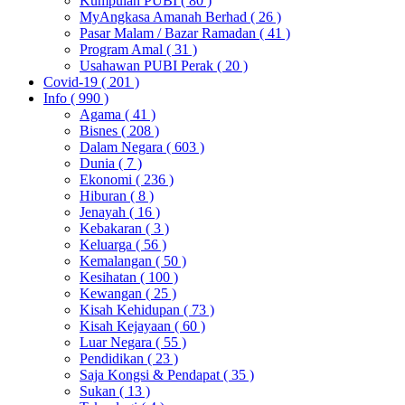
Kumpulan PUBI
( 80 )
MyAngkasa Amanah Berhad
( 26 )
Pasar Malam / Bazar Ramadan
( 41 )
Program Amal
( 31 )
Usahawan PUBI Perak
( 20 )
Covid-19
( 201 )
Info
( 990 )
Agama
( 41 )
Bisnes
( 208 )
Dalam Negara
( 603 )
Dunia
( 7 )
Ekonomi
( 236 )
Hiburan
( 8 )
Jenayah
( 16 )
Kebakaran
( 3 )
Keluarga
( 56 )
Kemalangan
( 50 )
Kesihatan
( 100 )
Kewangan
( 25 )
Kisah Kehidupan
( 73 )
Kisah Kejayaan
( 60 )
Luar Negara
( 55 )
Pendidikan
( 23 )
Saja Kongsi & Pendapat
( 35 )
Sukan
( 13 )