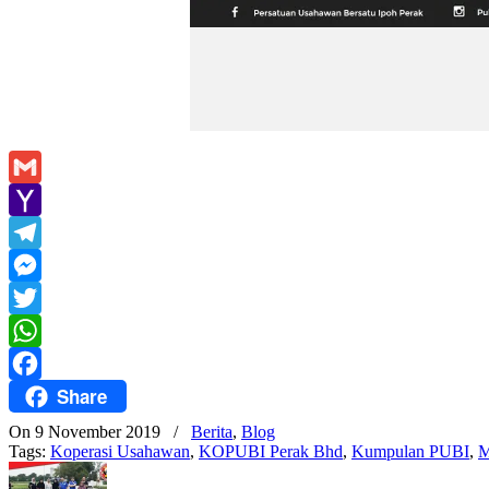
Gmail
Yahoo
Mail
Telegram
Messenger
Twitter
WhatsApp
Share
Facebook
On 9 November 2019
/
Berita
,
Blog
Tags:
Koperasi Usahawan
,
KOPUBI Perak Bhd
,
Kumpulan PUBI
,
M