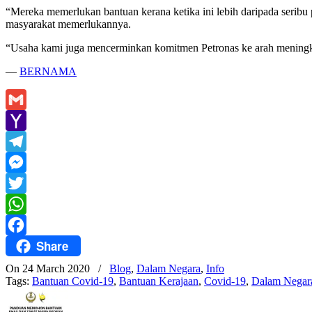
“Mereka memerlukan bantuan kerana ketika ini lebih daripada seribu
masyarakat memerlukannya.
“Usaha kami juga mencerminkan komitmen Petronas ke arah meningka
—
BERNAMA
Gmail
Yahoo
Mail
Telegram
Messenger
Twitter
WhatsApp
Share
Facebook
On 24 March 2020
/
Blog
,
Dalam Negara
,
Info
Tags:
Bantuan Covid-19
,
Bantuan Kerajaan
,
Covid-19
,
Dalam Negar