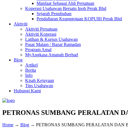
Manfaat Sebagai Ahli Persatuan
Koperasi Usahawan Bersatu Ipoh Perak Bhd
Sejarah Penubuhan
Pendaftaran Keanggotaan KOPUBI Perak Bhd
Aktiviti
Aktiviti Persatuan
Aktiviti Koperasi
Latihan & Kursus Usahawan
Pasar Malam / Bazar Ramadan
Program Amal
MyAngkasa Amanah Berhad
Blog
Artikel
Berita
Info
Kisah Kejayaan
Tips Usahawan
Hubungi Kami
PETRONAS SUMBANG PERALATAN DA
Home
→
Blog
→
PETRONAS SUMBANG PERALATAN DAN B