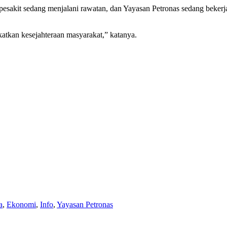
 pesakit sedang menjalani rawatan, dan Yayasan Petronas sedang beke
tkan kesejahteraan masyarakat,” katanya.
a
,
Ekonomi
,
Info
,
Yayasan Petronas