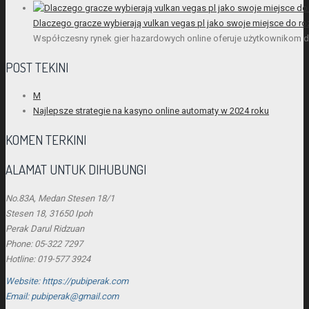
Dlaczego gracze wybierają vulkan vegas pl jako swoje miejsce do ro
Współczesny rynek gier hazardowych online oferuje użytkownikom do
POST TEKINI
M
Najlepsze strategie na kasyno online automaty w 2024 roku
KOMEN TERKINI
ALAMAT UNTUK DIHUBUNGI
No.83A, Medan Stesen 18/1
Stesen 18, 31650 Ipoh
Perak Darul Ridzuan
Phone: 05-322 7297
Hotline: 019-577 3924
Website: https://pubiperak.com
Email: pubiperak@gmail.com