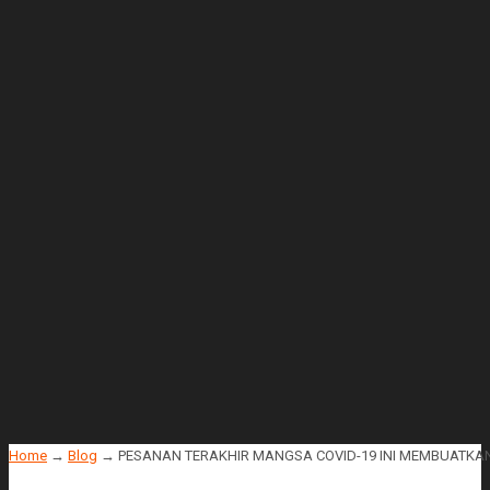
Home
→
Blog
→
PESANAN TERAKHIR MANGSA COVID-19 INI MEMBUATKAN