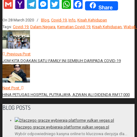
Gmail
Yahoo
Telegram
Messenger
Twitter
WhatsApp
Facebook
Share
Mail
On 28 March 2020
/
Blog
,
Covid-19
,
Info
,
Kisah Kehidupan
Tags:
Covid-19
,
Dalam Negara
,
Kematian Covid-19
,
Kisah Kehidupan
,
Wabak 
Previous Post
JOM KITA DOAKAN SATU FAMILY INI SEMBUH DARIPADA COVID-19
Next Post
HINA PETUGAS HOSPITAL PUTRAJAYA, AZWAN ALI DIDENDA RM17,000
BLOG POSTS
Dlaczego gracze wybierają platformę vulkan vegas pl
Wybór odpowiedniego kasyna online to kluczowa decyzja dla...