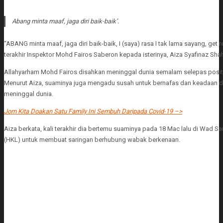
Abang minta maaf, jaga diri baik-baik’.
“ABANG minta maaf, jaga diri baik-baik, I (saya) rasa I tak lama sayang, get 
terakhir Inspektor Mohd Fairos Saberon kepada isterinya, Aiza Syafinaz Shah
Allahyarham Mohd Fairos disahkan meninggal dunia semalam selepas positi
Menurut Aiza, suaminya juga mengadu susah untuk bernafas dan keadaan 
meninggal dunia.
Jom Kita Doakan Satu Family Ini Sembuh Daripada Covid-19 –>
Aiza berkata, kali terakhir dia bertemu suaminya pada 18 Mac lalu di Wad S
(HKL) untuk membuat saringan berhubung wabak berkenaan.