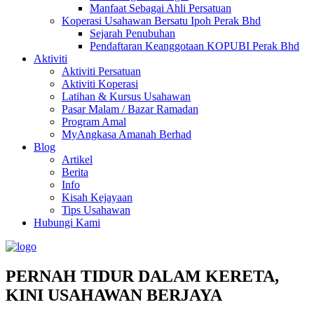
Manfaat Sebagai Ahli Persatuan
Koperasi Usahawan Bersatu Ipoh Perak Bhd
Sejarah Penubuhan
Pendaftaran Keanggotaan KOPUBI Perak Bhd
Aktiviti
Aktiviti Persatuan
Aktiviti Koperasi
Latihan & Kursus Usahawan
Pasar Malam / Bazar Ramadan
Program Amal
MyAngkasa Amanah Berhad
Blog
Artikel
Berita
Info
Kisah Kejayaan
Tips Usahawan
Hubungi Kami
PERNAH TIDUR DALAM KERETA,
KINI USAHAWAN BERJAYA