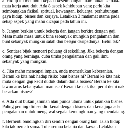
a. Hidup ini menuntut kepada keseimbangan alam bukan semata-
mata kerja atau duit. Ada 8 aspek kehidupan yang perlu kita
seimbangkan fizikal, spritual, kewangan, keluarga, perhubungan,
gaya hidup, bisnes dan kerjaya. Letakkan 3 matlamat utama pada
setiap aspek yang mahu dicapai pada tahun ini.
b. Jangan berkira untuk bekerja dan jangan berkira dengan gaji.
Masa muda masa untuk bina sebanyak mungkin pengalaman dan
buat sebanyak mungkin salah dan belajar daripadanya. Betul tak?
c. Sentiasa bijak mencari peluang di sekeliling. Jika bekerja dengan
orang yang berniaga, cuba timba pengalaman dan gali ilmu
sebanyak yang mungkin.
d. Jika mahu mencapai impian, anda memerlukan keberanian.
Berani ke kita nak hadap risiko buat bisnes ni? Berani ke kita nak
mula dengan gaji kecil duduk dalam dunia bisnes? Berani ke kita
lawan arus kebanyakan manusia? Berani ke nak ikat perut demi nak
besarkan bisnes?
e. Ada duit bukan jaminan atau punca utama untuk jalankan bisnes.
Paling penting diri sendiri kenal dengan bisnes dan kena juga ada
pengalaman untuk mengawal segala kemungkinan yang mendatang.
f. Berhenti bandingkan diri sendiri dengan orang lain. Jalan hidup
kita tak pernah sama. Tulis semua belanja dan kawal. Letakkan