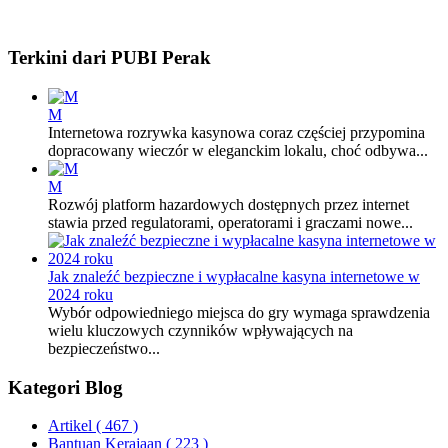
Terkini dari PUBI Perak
M
Internetowa rozrywka kasynowa coraz częściej przypomina
dopracowany wieczór w eleganckim lokalu, choć odbywa...
M
Rozwój platform hazardowych dostępnych przez internet
stawia przed regulatorami, operatorami i graczami nowe...
Jak znaleźć bezpieczne i wypłacalne kasyna internetowe w
2024 roku
Wybór odpowiedniego miejsca do gry wymaga sprawdzenia
wielu kluczowych czynników wpływających na
bezpieczeństwo...
Kategori Blog
Artikel
( 467 )
Bantuan Kerajaan
( 223 )