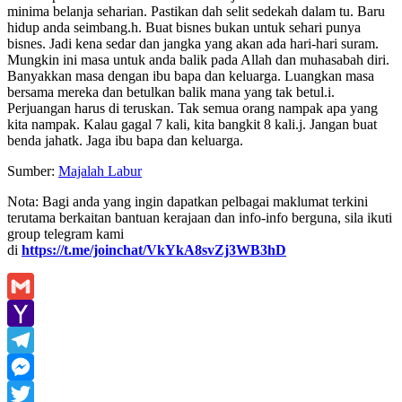
minima belanja seharian. Pastikan dah selit sedekah dalam tu. Baru
hidup anda seimbang.h. Buat bisnes bukan untuk sehari punya
bisnes. Jadi kena sedar dan jangka yang akan ada hari-hari suram.
Mungkin ini masa untuk anda balik pada Allah dan muhasabah diri.
Banyakkan masa dengan ibu bapa dan keluarga. Luangkan masa
bersama mereka dan betulkan balik mana yang tak betul.i.
Perjuangan harus di teruskan. Tak semua orang nampak apa yang
kita nampak. Kalau gagal 7 kali, kita bangkit 8 kali.j. Jangan buat
benda jahatk. Jaga ibu bapa dan keluarga.
Sumber:
Majalah Labur
Nota: Bagi anda yang ingin dapatkan pelbagai maklumat terkini
terutama berkaitan bantuan kerajaan dan info-info berguna, sila ikuti
group telegram kami
di
https://t.me/joinchat/VkYkA8svZj3WB3hD
Gmail
Yahoo
Mail
Telegram
Messenger