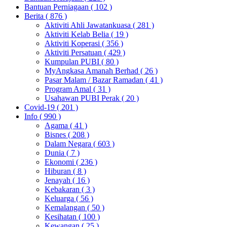
Bantuan Perniagaan
( 102 )
Berita
( 876 )
Aktiviti Ahli Jawatankuasa
( 281 )
Aktiviti Kelab Belia
( 19 )
Aktiviti Koperasi
( 356 )
Aktiviti Persatuan
( 429 )
Kumpulan PUBI
( 80 )
MyAngkasa Amanah Berhad
( 26 )
Pasar Malam / Bazar Ramadan
( 41 )
Program Amal
( 31 )
Usahawan PUBI Perak
( 20 )
Covid-19
( 201 )
Info
( 990 )
Agama
( 41 )
Bisnes
( 208 )
Dalam Negara
( 603 )
Dunia
( 7 )
Ekonomi
( 236 )
Hiburan
( 8 )
Jenayah
( 16 )
Kebakaran
( 3 )
Keluarga
( 56 )
Kemalangan
( 50 )
Kesihatan
( 100 )
Kewangan
( 25 )