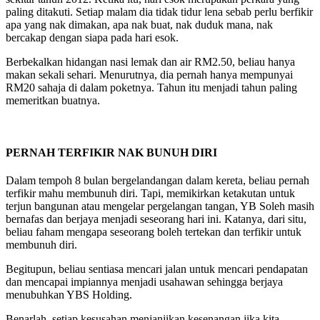
paling ditakuti. Setiap malam dia tidak tidur lena sebab perlu berfikir
apa yang nak dimakan, apa nak buat, nak duduk mana, nak
bercakap dengan siapa pada hari esok.
Berbekalkan hidangan nasi lemak dan air RM2.50, beliau hanya
makan sekali sehari. Menurutnya, dia pernah hanya mempunyai
RM20 sahaja di dalam poketnya. Tahun itu menjadi tahun paling
memeritkan buatnya.
PERNAH TERFIKIR NAK BUNUH DIRI
Dalam tempoh 8 bulan bergelandangan dalam kereta, beliau pernah
terfikir mahu membunuh diri. Tapi, memikirkan ketakutan untuk
terjun bangunan atau mengelar pergelangan tangan, YB Soleh masih
bernafas dan berjaya menjadi seseorang hari ini. Katanya, dari situ,
beliau faham mengapa seseorang boleh tertekan dan terfikir untuk
membunuh diri.
Begitupun, beliau sentiasa mencari jalan untuk mencari pendapatan
dan mencapai impiannya menjadi usahawan sehingga berjaya
menubuhkan YBS Holding.
Benarlah, setiap kesusahan menjanjikan kesenangan jika kita