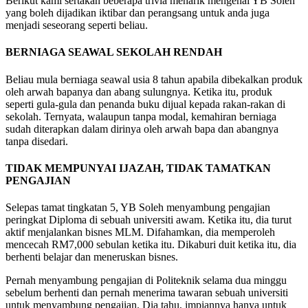
Berikut kami sertakan beberapa trivia menarik mengenai YB Soleh
yang boleh dijadikan iktibar dan perangsang untuk anda juga
menjadi seseorang seperti beliau.
BERNIAGA SEAWAL SEKOLAH RENDAH
Beliau mula berniaga seawal usia 8 tahun apabila dibekalkan produk
oleh arwah bapanya dan abang sulungnya. Ketika itu, produk
seperti gula-gula dan penanda buku dijual kepada rakan-rakan di
sekolah. Ternyata, walaupun tanpa modal, kemahiran berniaga
sudah diterapkan dalam dirinya oleh arwah bapa dan abangnya
tanpa disedari.
TIDAK MEMPUNYAI IJAZAH, TIDAK TAMATKAN
PENGAJIAN
Selepas tamat tingkatan 5, YB Soleh menyambung pengajian
peringkat Diploma di sebuah universiti awam. Ketika itu, dia turut
aktif menjalankan bisnes MLM. Difahamkan, dia memperoleh
mencecah RM7,000 sebulan ketika itu. Dikaburi duit ketika itu, dia
berhenti belajar dan meneruskan bisnes.
Pernah menyambung pengajian di Politeknik selama dua minggu
sebelum berhenti dan pernah menerima tawaran sebuah universiti
untuk menyambung pengajian. Dia tahu, impiannya hanya untuk