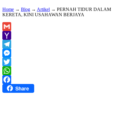
Home
→
Blog
→
Artikel
→
PERNAH TIDUR DALAM
KERETA, KINI USAHAWAN BERJAYA
Gmail
Yahoo
Mail
Telegram
Messenger
Twitter
WhatsApp
Share
Facebook