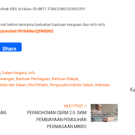
 pihak KBS di talian 03-8871 3784/3585/3299/3391.
at terkini terutama berkaitan bantuan kerajaan dan info-info
me/joinchat/VkYkA8svZj3WB3hD
ook
Share
g
,
Dalam Negara
,
Info
ewangan
,
Bantuan Perniagaan
,
Bantuan Rakyat
,
Belia dan Sukan
,
Kita Prihatin
,
Pengusaha Industri Sukan
,
Rekreasi
Ka
NEXT POST
LAN
PERMOHONAN CBRM 2.0: SKIM
PEMBIAYAAN PEMULIHAN
PERNIAGAAN MIKRO