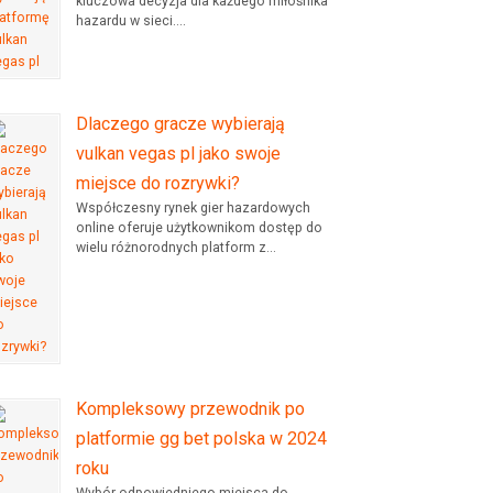
kluczowa decyzja dla każdego miłośnika
hazardu w sieci....
Dlaczego gracze wybierają
vulkan vegas pl jako swoje
miejsce do rozrywki?
Współczesny rynek gier hazardowych
online oferuje użytkownikom dostęp do
wielu różnorodnych platform z...
Kompleksowy przewodnik po
platformie gg bet polska w 2024
roku