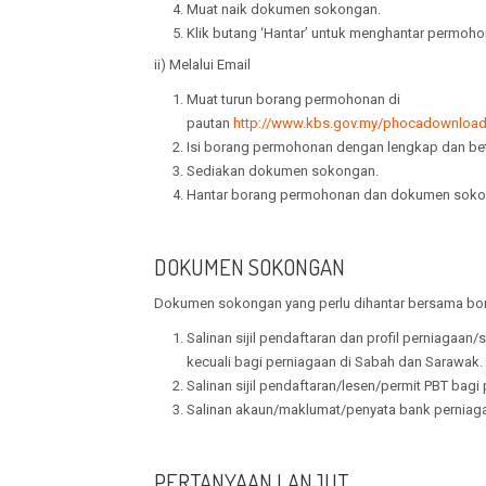
Muat naik dokumen sokongan.
Klik butang ‘Hantar’ untuk menghantar permoho
ii) Melalui Email
Muat turun borang permohonan di
pautan
http://www.kbs.gov.my/phocadownlo
Isi borang permohonan dengan lengkap dan bet
Sediakan dokumen sokongan.
Hantar borang permohonan dan dokumen sokong
DOKUMEN SOKONGAN
Dokumen sokongan yang perlu dihantar bersama bor
Salinan sijil pendaftaran dan profil perniagaan
kecuali bagi perniagaan di Sabah dan Sarawak.
Salinan sijil pendaftaran/lesen/permit PBT bag
Salinan akaun/maklumat/penyata bank perniagaa
PERTANYAAN LANJUT