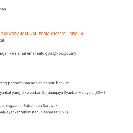
nan.
ad/2021/GPIS/MANUAL_FORM_01082021_GPIS.pdf
.
ul.
an ke alamat email iaitu gpis@kbs.gov.my.
ang permohonan adalah seperti berikut:
/syarikat yang dikeluarkan Suruhanjaya Syarikat Malaysia (SSM)
i perniagaan di Sabah dan Sarawak.
n/syarikat terkini (tahun semasa 2021).