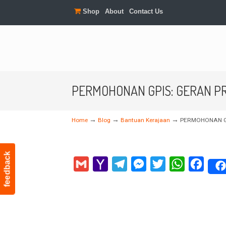
Shop
About
Contact Us
PERMOHONAN GPIS: GERAN PR
→
→
→
Home
Blog
Bantuan Kerajaan
PERMOHONAN GP
feedback
Gmail
Yahoo
Telegram
Messenger
Twitter
WhatsApp
Faceb
Mail