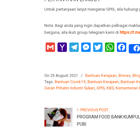
Untuk pertanyaan lanjut mengenai GPIS, sila hubungi
Nota: Bagi anda yang ingin dapatkan pelbagai maklum
berguna, sila ikuti group telegram kami di
https://t.
Gmail
Yahoo
Telegram
Messenger
Twitter
WhatsApp
Faceb
Mail
On 25 August 2021
/
Bantuan Kerajaan
,
Bisnes
,
Blo
Tags:
Bantuan Covid-19
,
Bantuan Kerajaan
,
Bantuan K
Geran Prihatin Industri Sukan
,
GPIS
,
KBS
,
Kementerian 
PREVIOUS POST
PROGRAM FOOD BANK KUMPU
PUBI