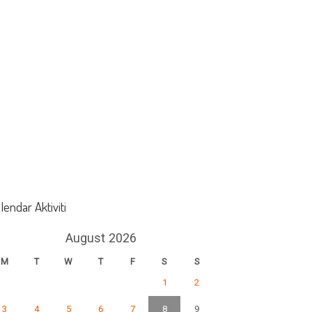
lendar Aktiviti
August 2026
M
T
W
T
F
S
S
1
2
3
4
5
6
7
8
9