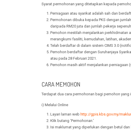
Syarat permohonan yang ditetapkan kepada pemohon y
Perniagaan atau syarikat adalah sah dan berdaft
Permohonan dibuka kepada PKS dengan jumlah p
daripada RM20 juta dan jumlah pekerja sepenuh
Pemohon mestilah menjalankan perkhidmatan ata
merangkumi fasiliti, kemudahan, latihan, akade
Telah berdaftar di dalam sistem CIMS 3.0 (notifi
Pemohon berdaftar dengan Suruhanjaya Syarika
atau pada 28 Februari 2021.
Pemohon masih aktif menjalankan perniagaan (si
CARA MEMOHON
Terdapat dua cara permohonan bagi pemohon yang i
i) Melalui Online
Layari laman web
http://gpis.kbs.gov.my/makl
Klik butang ‘Permohonan.’
Isi maklumat yang diperlukan dengan betul dan