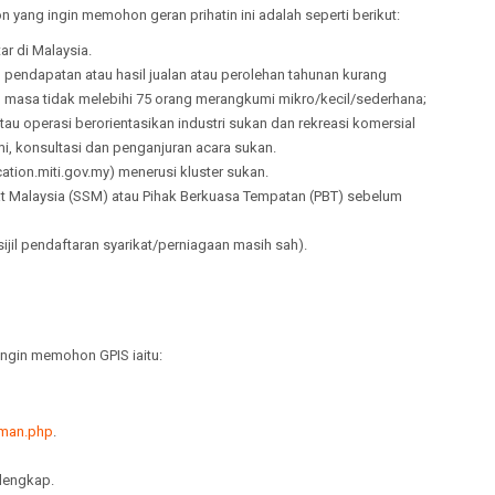
ang ingin memohon geran prihatin ini adalah seperti berikut:
ar di Malaysia.
endapatan atau hasil jualan atau perolehan tahunan kurang
 masa tidak melebihi 75 orang merangkumi mikro/kecil/sederhana;
u operasi berorientasikan industri sukan dan rekreasi komersial
mi, konsultasi dan penganjuran acara sukan.
cation.miti.gov.my) menerusi kluster sukan.
t Malaysia (SSM) atau Pihak Berkuasa Tempatan (PBT) sebelum
jil pendaftaran syarikat/perniagaan masih sah).
ngin memohon GPIS iaitu:
uman.php
.
 lengkap.