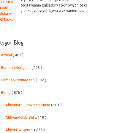
Wybór odpowiedniego miejsca do
obstawiania zakładów sportowych oraz
gier kasynowych bywa wyzwaniem dla...
tegori Blog
Artikel
( 467 )
Bantuan Kerajaan
( 223 )
Bantuan Perniagaan
( 102 )
Berita
( 876 )
Aktiviti Ahli Jawatankuasa
( 281 )
Aktiviti Kelab Belia
( 19 )
Aktiviti Koperasi
( 356 )