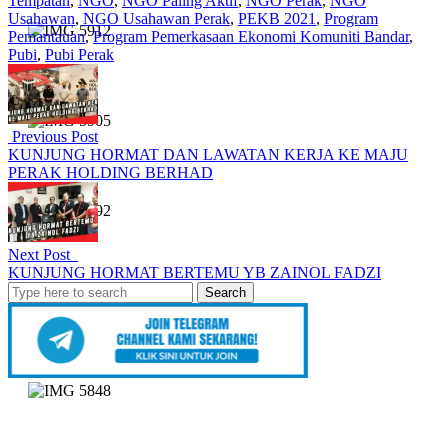
Tempatan
,
NGO
,
NGO Paling Aktif
,
NGO Perak
,
NGO
Usahawan
,
NGO Usahawan Perak
,
PEKB 2021
,
Program
Pemantauan
,
Program Pemerkasaan Ekonomi Komuniti Bandar
,
Pubi
,
Pubi Perak
Previous Post
KUNJUNG HORMAT DAN LAWATAN KERJA KE MAJU
PERAK HOLDING BERHAD
Next Post
KUNJUNG HORMAT BERTEMU YB ZAINOL FADZI
Search
for: