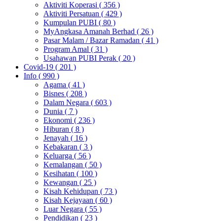
Aktiviti Koperasi
( 356 )
Aktiviti Persatuan
( 429 )
Kumpulan PUBI
( 80 )
MyAngkasa Amanah Berhad
( 26 )
Pasar Malam / Bazar Ramadan
( 41 )
Program Amal
( 31 )
Usahawan PUBI Perak
( 20 )
Covid-19
( 201 )
Info
( 990 )
Agama
( 41 )
Bisnes
( 208 )
Dalam Negara
( 603 )
Dunia
( 7 )
Ekonomi
( 236 )
Hiburan
( 8 )
Jenayah
( 16 )
Kebakaran
( 3 )
Keluarga
( 56 )
Kemalangan
( 50 )
Kesihatan
( 100 )
Kewangan
( 25 )
Kisah Kehidupan
( 73 )
Kisah Kejayaan
( 60 )
Luar Negara
( 55 )
Pendidikan
( 23 )