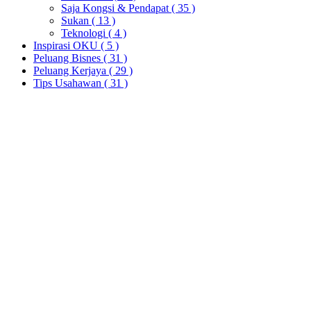
Saja Kongsi & Pendapat
( 35 )
Sukan
( 13 )
Teknologi
( 4 )
Inspirasi OKU
( 5 )
Peluang Bisnes
( 31 )
Peluang Kerjaya
( 29 )
Tips Usahawan
( 31 )