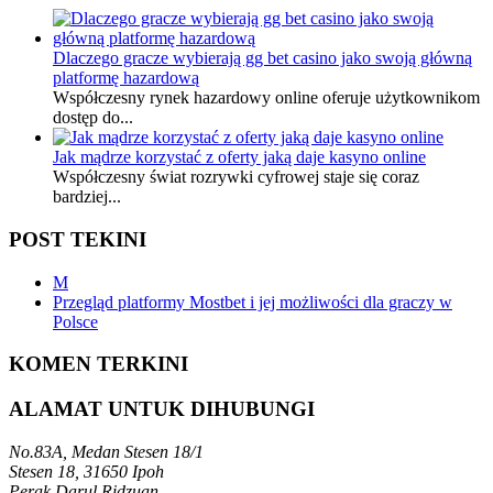
Dlaczego gracze wybierają gg bet casino jako swoją główną
platformę hazardową
Współczesny rynek hazardowy online oferuje użytkownikom
dostęp do...
Jak mądrze korzystać z oferty jaką daje kasyno online
Współczesny świat rozrywki cyfrowej staje się coraz
bardziej...
POST TEKINI
M
Przegląd platformy Mostbet i jej możliwości dla graczy w
Polsce
KOMEN TERKINI
ALAMAT UNTUK DIHUBUNGI
No.83A, Medan Stesen 18/1
Stesen 18, 31650 Ipoh
Perak Darul Ridzuan