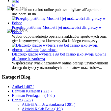
M
Entrare in un casinò online può assomigliare all’apertura di
una porta su un...
Przegląd platformy Mostbet i jej możliwości dla graczy w
Polsce
Wybór odpowiedniego operatora zakładów sportowych oraz
gier kasynowych jest kluczowy dla każdego entuzjasty...
Dlaczego gracze wybierają gg bet casino jako swoją główną
platformę hazardową
Współczesny rynek hazardowy online oferuje użytkownikom
dostęp do tysięcy różnorodnych automatów oraz stołów...
Kategori Blog
Artikel
( 467 )
Bantuan Kerajaan
( 223 )
Bantuan Perniagaan
( 102 )
Berita
( 876 )
Aktiviti Ahli Jawatankuasa
( 281 )
Aktiviti Kelab Belia
( 19 )