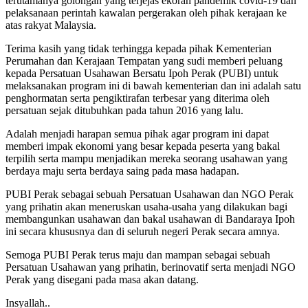
terutamanya golongan yang terjejas ekoran pandemik covid-19 dan
pelaksanaan perintah kawalan pergerakan oleh pihak kerajaan ke
atas rakyat Malaysia.
Terima kasih yang tidak terhingga kepada pihak Kementerian
Perumahan dan Kerajaan Tempatan yang sudi memberi peluang
kepada Persatuan Usahawan Bersatu Ipoh Perak (PUBI) untuk
melaksanakan program ini di bawah kementerian dan ini adalah satu
penghormatan serta pengiktirafan terbesar yang diterima oleh
persatuan sejak ditubuhkan pada tahun 2016 yang lalu.
Adalah menjadi harapan semua pihak agar program ini dapat
memberi impak ekonomi yang besar kepada peserta yang bakal
terpilih serta mampu menjadikan mereka seorang usahawan yang
berdaya maju serta berdaya saing pada masa hadapan.
PUBI Perak sebagai sebuah Persatuan Usahawan dan NGO Perak
yang prihatin akan meneruskan usaha-usaha yang dilakukan bagi
membangunkan usahawan dan bakal usahawan di Bandaraya Ipoh
ini secara khususnya dan di seluruh negeri Perak secara amnya.
Semoga PUBI Perak terus maju dan mampan sebagai sebuah
Persatuan Usahawan yang prihatin, berinovatif serta menjadi NGO
Perak yang disegani pada masa akan datang.
Insyallah..