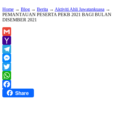
Home
→
Blog
→
Berita
→
Aktiviti Ahli Jawatankuasa
→
PEMANTAUAN PESERTA PEKB 2021 BAGI BULAN
DISEMBER 2021
Gmail
Yahoo
Mail
Telegram
Messenger
Twitter
WhatsApp
Share
Facebook