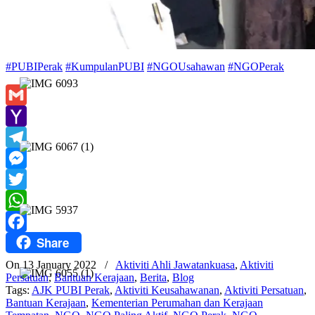
#PUBIPerak
#KumpulanPUBI
#NGOUsahawan
#NGOPerak
Gmail
Yahoo
Mail
Telegram
Messenger
Twitter
WhatsApp
Share
Facebook
On 13 January 2022
/
Aktiviti Ahli Jawatankuasa
,
Aktiviti
Persatuan
,
Bantuan Kerajaan
,
Berita
,
Blog
Tags:
AJK PUBI Perak
,
Aktiviti Keusahawanan
,
Aktiviti Persatuan
,
Bantuan Kerajaan
,
Kementerian Perumahan dan Kerajaan