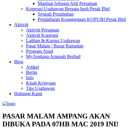
Manfaat Sebagai Ahli Persatuan
Koperasi Usahawan Bersatu Ipoh Perak Bhd
Sejarah Penubuhan
Pendaftaran Keanggotaan KOPUBI Perak Bhd
Aktiviti
Aktiviti Persatuan
Aktiviti Koperasi
Latihan & Kursus Usahawan
Pasar Malam / Bazar Ramadan
Program Amal
MyAngkasa Amanah Berhad
Blog
Artikel
Berita
Info
Kisah Kejayaan
Tips Usahawan
Hubungi Kami
PASAR MALAM AMPANG AKAN
DIBUKA PADA 07HB MAC 2019 INI!