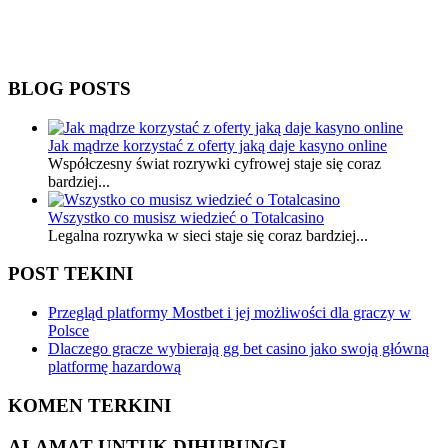
BLOG POSTS
Jak mądrze korzystać z oferty jaką daje kasyno online
Współczesny świat rozrywki cyfrowej staje się coraz
bardziej...
Wszystko co musisz wiedzieć o Totalcasino
Legalna rozrywka w sieci staje się coraz bardziej...
POST TEKINI
Przegląd platformy Mostbet i jej możliwości dla graczy w
Polsce
Dlaczego gracze wybierają gg bet casino jako swoją główną
platformę hazardową
KOMEN TERKINI
ALAMAT UNTUK DIHUBUNGI