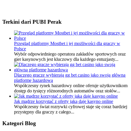
Terkini dari PUBI Perak
Przegląd platformy Mostbet i jej możliwości dla graczy w
Polsce
Wybór odpowiedniego operatora zakładów sportowych oraz
gier kasynowych jest kluczowy dla każdego entuzjasty...
Dlaczego gracze wybierają gg bet casino jako swoją główną
platformę hazardową
Współczesny rynek hazardowy online oferuje użytkownikom
dostęp do tysięcy różnorodnych automatów oraz stołów...
Jak mądrze korzystać z oferty jaką daje kasyno online
Współczesny świat rozrywki cyfrowej staje się coraz bardziej
przystępny dla graczy z całego...
Kategori Blog