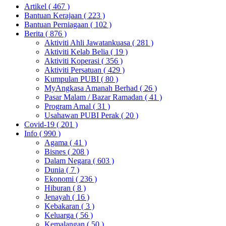
Artikel
( 467 )
Bantuan Kerajaan
( 223 )
Bantuan Perniagaan
( 102 )
Berita
( 876 )
Aktiviti Ahli Jawatankuasa
( 281 )
Aktiviti Kelab Belia
( 19 )
Aktiviti Koperasi
( 356 )
Aktiviti Persatuan
( 429 )
Kumpulan PUBI
( 80 )
MyAngkasa Amanah Berhad
( 26 )
Pasar Malam / Bazar Ramadan
( 41 )
Program Amal
( 31 )
Usahawan PUBI Perak
( 20 )
Covid-19
( 201 )
Info
( 990 )
Agama
( 41 )
Bisnes
( 208 )
Dalam Negara
( 603 )
Dunia
( 7 )
Ekonomi
( 236 )
Hiburan
( 8 )
Jenayah
( 16 )
Kebakaran
( 3 )
Keluarga
( 56 )
Kemalangan
( 50 )