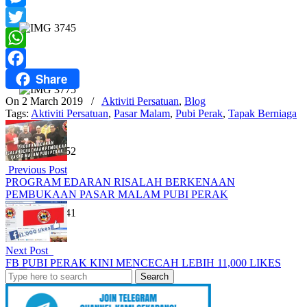
Messenger
Twitter
WhatsApp
Share
Facebook
On 2 March 2019
/
Aktiviti Persatuan
,
Blog
Tags:
Aktiviti Persatuan
,
Pasar Malam
,
Pubi Perak
,
Tapak Berniaga
Previous Post
PROGRAM EDARAN RISALAH BERKENAAN
PEMBUKAAN PASAR MALAM PUBI PERAK
Next Post
FB PUBI PERAK KINI MENCECAH LEBIH 11,000 LIKES
Search
for: