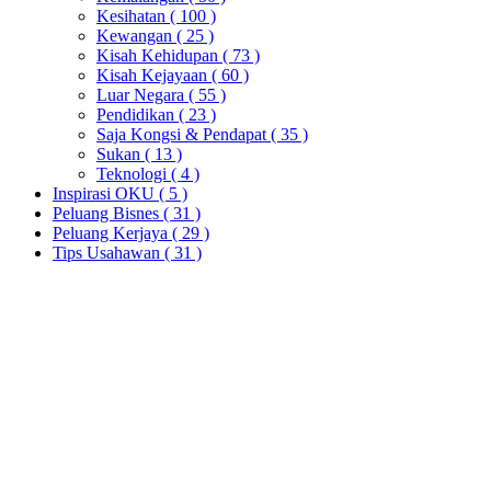
Kesihatan
( 100 )
Kewangan
( 25 )
Kisah Kehidupan
( 73 )
Kisah Kejayaan
( 60 )
Luar Negara
( 55 )
Pendidikan
( 23 )
Saja Kongsi & Pendapat
( 35 )
Sukan
( 13 )
Teknologi
( 4 )
Inspirasi OKU
( 5 )
Peluang Bisnes
( 31 )
Peluang Kerjaya
( 29 )
Tips Usahawan
( 31 )