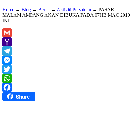
Home
→
Blog
→
Berita
→
Aktiviti Persatuan
→
PASAR
MALAM AMPANG AKAN DIBUKA PADA 07HB MAC 2019
INI!
Gmail
Yahoo
Mail
Telegram
Messenger
Twitter
WhatsApp
Share
Facebook