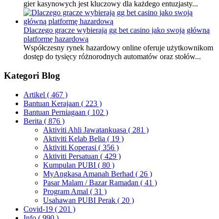
gier kasynowych jest kluczowy dla każdego entuzjasty...
Dlaczego gracze wybierają gg bet casino jako swoją główną
platformę hazardową
Współczesny rynek hazardowy online oferuje użytkownikom
dostęp do tysięcy różnorodnych automatów oraz stołów...
Kategori Blog
Artikel
( 467 )
Bantuan Kerajaan
( 223 )
Bantuan Perniagaan
( 102 )
Berita
( 876 )
Aktiviti Ahli Jawatankuasa
( 281 )
Aktiviti Kelab Belia
( 19 )
Aktiviti Koperasi
( 356 )
Aktiviti Persatuan
( 429 )
Kumpulan PUBI
( 80 )
MyAngkasa Amanah Berhad
( 26 )
Pasar Malam / Bazar Ramadan
( 41 )
Program Amal
( 31 )
Usahawan PUBI Perak
( 20 )
Covid-19
( 201 )
Info
( 990 )