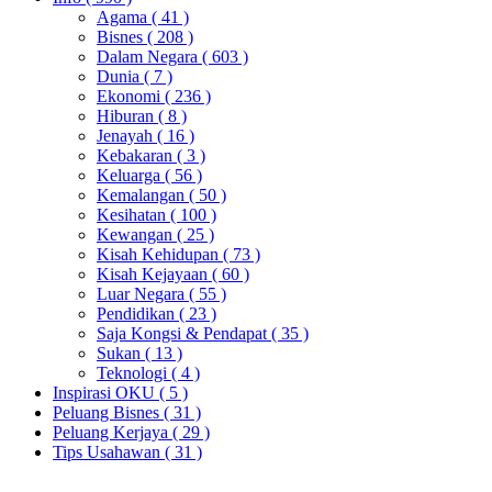
Agama
( 41 )
Bisnes
( 208 )
Dalam Negara
( 603 )
Dunia
( 7 )
Ekonomi
( 236 )
Hiburan
( 8 )
Jenayah
( 16 )
Kebakaran
( 3 )
Keluarga
( 56 )
Kemalangan
( 50 )
Kesihatan
( 100 )
Kewangan
( 25 )
Kisah Kehidupan
( 73 )
Kisah Kejayaan
( 60 )
Luar Negara
( 55 )
Pendidikan
( 23 )
Saja Kongsi & Pendapat
( 35 )
Sukan
( 13 )
Teknologi
( 4 )
Inspirasi OKU
( 5 )
Peluang Bisnes
( 31 )
Peluang Kerjaya
( 29 )
Tips Usahawan
( 31 )