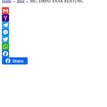
Home
→
Blog
→
IBU, EMPAT ANAK RENTUNG
Gmail
Yahoo
Mail
Telegram
Messenger
Twitter
WhatsApp
Share
Facebook